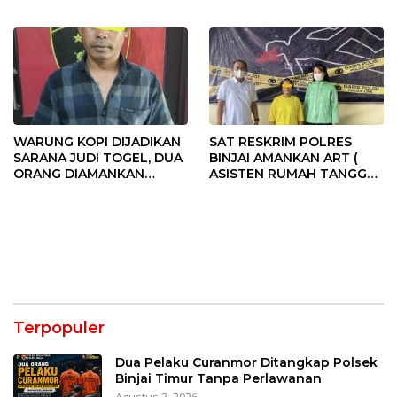
BINJAI
PERSONIL POLRI
WARUNG KOPI DIJADIKAN
SAT RESKRIM POLRES
SARANA JUDI TOGEL, DUA
BINJAI AMANKAN ART (
ORANG DIAMANKAN
ASISTEN RUMAH TANGGA )
POLRES BINJAI
PELAKU CURAT
Terpopuler
Dua Pelaku Curanmor Ditangkap Polsek
Binjai Timur Tanpa Perlawanan