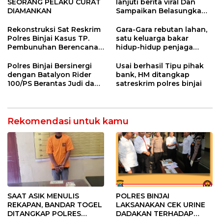
SEORANG PELAKU CURAT
lanjuti berita viral Dan
DIAMANKAN
Sampaikan Belasungkawa
Kepada Orang Tua alm. M.
Ikhsan Aminty
Rekonstruksi Sat Reskrim
Gara-Gara rebutan lahan,
Polres Binjai Kasus TP.
satu keluarga bakar
Pembunuhan Berencana
hidup-hidup penjaga
Yang Mengakibatkan
lahan
Hilangnya Nyawa
Polres Binjai Bersinergi
Usai berhasil Tipu pihak
Seseorang
dengan Batalyon Rider
bank, HM ditangkap
100/PS Berantas Judi dan
satreskrim polres binjai
Narkoba
Rekomendasi untuk kamu
SAAT ASIK MENULIS
POLRES BINJAI
REKAPAN, BANDAR TOGEL
LAKSANAKAN CEK URINE
DITANGKAP POLRES
DADAKAN TERHADAP