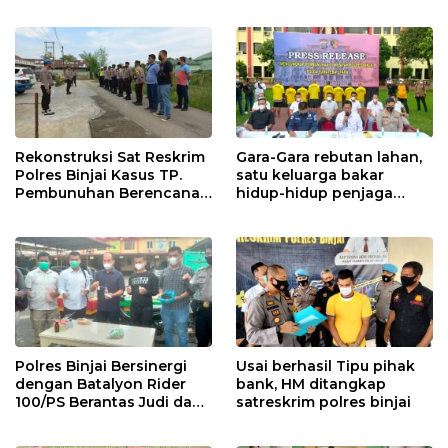
Kepada Orang Tua alm. M.
Ikhsan Aminty
Rekonstruksi Sat Reskrim
Gara-Gara rebutan lahan,
Polres Binjai Kasus TP.
satu keluarga bakar
Pembunuhan Berencana
hidup-hidup penjaga
Yang Mengakibatkan
lahan
Hilangnya Nyawa
Seseorang
Polres Binjai Bersinergi
Usai berhasil Tipu pihak
dengan Batalyon Rider
bank, HM ditangkap
100/PS Berantas Judi dan
satreskrim polres binjai
Narkoba