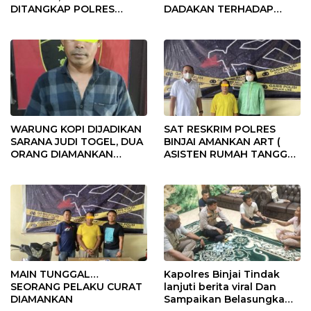
DITANGKAP POLRES
DADAKAN TERHADAP
BINJAI
PERSONIL POLRI
WARUNG KOPI DIJADIKAN
SAT RESKRIM POLRES
SARANA JUDI TOGEL, DUA
BINJAI AMANKAN ART (
ORANG DIAMANKAN
ASISTEN RUMAH TANGGA )
POLRES BINJAI
PELAKU CURAT
MAIN TUNGGAL…
Kapolres Binjai Tindak
SEORANG PELAKU CURAT
lanjuti berita viral Dan
DIAMANKAN
Sampaikan Belasungkawa