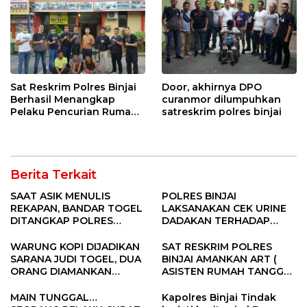
Sat Reskrim Polres Binjai
Door, akhirnya DPO
Berhasil Menangkap
curanmor dilumpuhkan
Pelaku Pencurian Rumah
satreskrim polres binjai
Kosong
Berita Terkait
SAAT ASIK MENULIS
POLRES BINJAI
REKAPAN, BANDAR TOGEL
LAKSANAKAN CEK URINE
DITANGKAP POLRES
DADAKAN TERHADAP
BINJAI
PERSONIL POLRI
WARUNG KOPI DIJADIKAN
SAT RESKRIM POLRES
SARANA JUDI TOGEL, DUA
BINJAI AMANKAN ART (
ORANG DIAMANKAN
ASISTEN RUMAH TANGGA )
POLRES BINJAI
PELAKU CURAT
MAIN TUNGGAL…
Kapolres Binjai Tindak