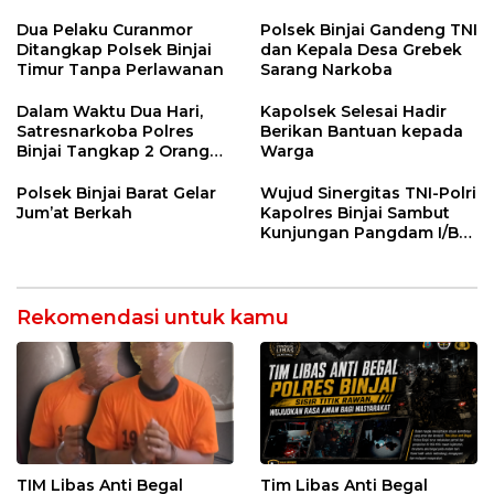
Pemanfaatan Teknologi
AI
Dua Pelaku Curanmor
Polsek Binjai Gandeng TNI
Ditangkap Polsek Binjai
dan Kepala Desa Grebek
Timur Tanpa Perlawanan
Sarang Narkoba
Dalam Waktu Dua Hari,
Kapolsek Selesai Hadir
Satresnarkoba Polres
Berikan Bantuan kepada
Binjai Tangkap 2 Orang
Warga
Bandar Narkoba Di Kota
Binjai
Polsek Binjai Barat Gelar
Wujud Sinergitas TNI-Polri
Jum’at Berkah
Kapolres Binjai Sambut
Kunjungan Pangdam I/BB
di Kodim 0203 LKT
Rekomendasi untuk kamu
TIM Libas Anti Begal
Tim Libas Anti Begal