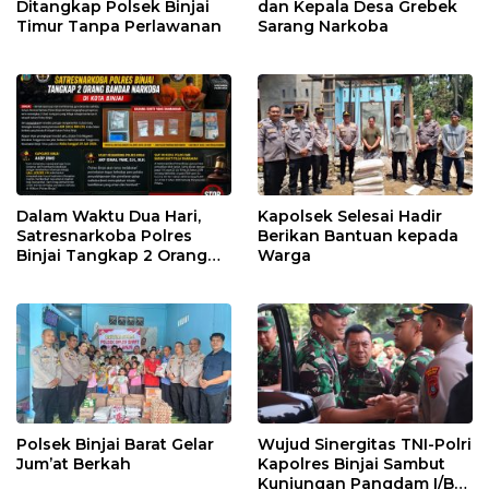
Ditangkap Polsek Binjai
dan Kepala Desa Grebek
Timur Tanpa Perlawanan
Sarang Narkoba
Dalam Waktu Dua Hari,
Kapolsek Selesai Hadir
Satresnarkoba Polres
Berikan Bantuan kepada
Binjai Tangkap 2 Orang
Warga
Bandar Narkoba Di Kota
Binjai
Polsek Binjai Barat Gelar
Wujud Sinergitas TNI-Polri
Jum’at Berkah
Kapolres Binjai Sambut
Kunjungan Pangdam I/BB