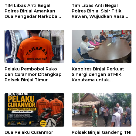
TIM Libas Anti Begal
Tim Libas Anti Begal
Polres Binjai Amankan
Polres Binjai Sisir Titik
Dua Pengedar Narkoba
Rawan, Wujudkan Rasa
Saat Patroli Malam
Aman bagi Masyarakat
Pelaku Pembobol Ruko
Kapolres Binjai Perkuat
dan Curanmor Ditangkap
Sinergi dengan STMIK
Polsek Binjai Timur
Kaputama untuk
Pemanfaatan Teknologi
AI
Dua Pelaku Curanmor
Polsek Binjai Gandeng TNI