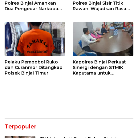
Polres Binjai Amankan
Polres Binjai Sisir Titik
Dua Pengedar Narkoba
Rawan, Wujudkan Rasa
Saat Patroli Malam
Aman bagi Masyarakat
Pelaku Pembobol Ruko
Kapolres Binjai Perkuat
dan Curanmor Ditangkap
Sinergi dengan STMIK
Polsek Binjai Timur
Kaputama untuk
Pemanfaatan Teknologi
AI
Terpopuler