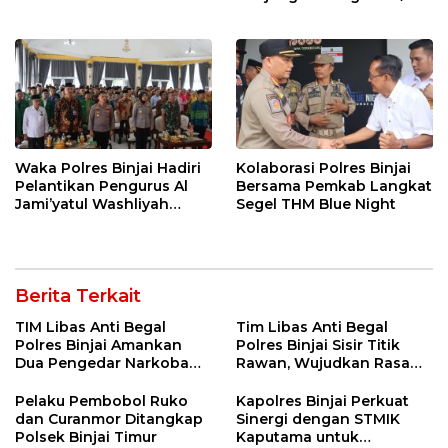
di Kodim 0203 LKT
Waka Polres Binjai Hadiri
Kolaborasi Polres Binjai
Pelantikan Pengurus Al
Bersama Pemkab Langkat
Jami’yatul Washliyah
Segel THM Blue Night
Kabupaten Langkat
Berita Terkait
TIM Libas Anti Begal
Tim Libas Anti Begal
Polres Binjai Amankan
Polres Binjai Sisir Titik
Dua Pengedar Narkoba
Rawan, Wujudkan Rasa
Saat Patroli Malam
Aman bagi Masyarakat
Pelaku Pembobol Ruko
Kapolres Binjai Perkuat
dan Curanmor Ditangkap
Sinergi dengan STMIK
Polsek Binjai Timur
Kaputama untuk