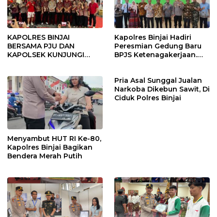
KAPOLRES BINJAI
Kapolres Binjai Hadiri
BERSAMA PJU DAN
Peresmian Gedung Baru
KAPOLSEK KUNJUNGI
BPJS Ketenagakerjaan.
VIHARA SETIA BUDDHA
“Dorong Perlindungan
BINJAI
Menyeluruh bagi Pekerja”
Pria Asal Sunggal Jualan
Narkoba Dikebun Sawit, Di
Ciduk Polres Binjai
Menyambut HUT RI Ke-80,
Kapolres Binjai Bagikan
Bendera Merah Putih