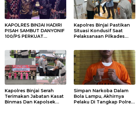
KAPOLRES BINJAI HADIRI
Kapolres Binjai Pastikan
PISAH SAMBUT DANYONIF
Situasi Kondusif Saat
100/PS PERKUAT
Pelaksanaan Pilkades
SINERGITAS TNI-POLRI
Tandem Hulu-I
Kapolres Binjai Serah
Simpan Narkoba Dalam
Terimakan Jabatan Kasat
Bola Lampu, Akhirnya
Binmas Dan Kapolsek
Pelaku Di Tangkap Polres
Binjai Utara
Binjai