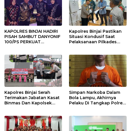
KAPOLRES BINJAI HADIRI
Kapolres Binjai Pastikan
PISAH SAMBUT DANYONIF
Situasi Kondusif Saat
100/PS PERKUAT
Pelaksanaan Pilkades
SINERGITAS TNI-POLRI
Tandem Hulu-I
Kapolres Binjai Serah
Simpan Narkoba Dalam
Terimakan Jabatan Kasat
Bola Lampu, Akhirnya
Binmas Dan Kapolsek
Pelaku Di Tangkap Polres
Binjai Utara
Binjai