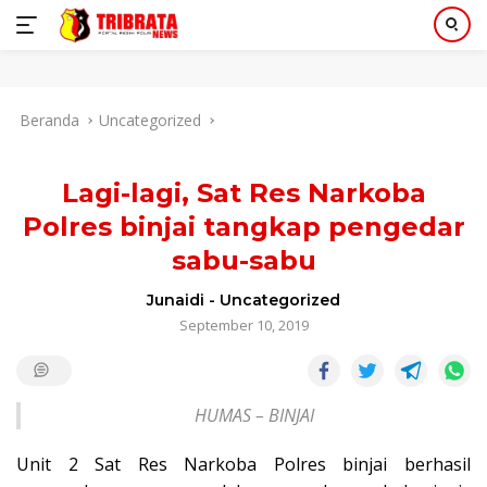
Langsung
Beranda
Uncategorized
ke
konten
Lagi-lagi, Sat Res Narkoba
Polres binjai tangkap pengedar
sabu-sabu
Junaidi
-
Uncategorized
September 10, 2019
HUMAS – BINJAI
Unit 2 Sat Res Narkoba Polres binjai berhasil