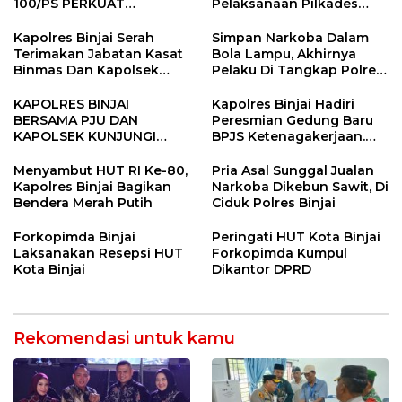
100/PS PERKUAT
Pelaksanaan Pilkades
SINERGITAS TNI-POLRI
Tandem Hulu-I
Kapolres Binjai Serah
Simpan Narkoba Dalam
Terimakan Jabatan Kasat
Bola Lampu, Akhirnya
Binmas Dan Kapolsek
Pelaku Di Tangkap Polres
Binjai Utara
Binjai
KAPOLRES BINJAI
Kapolres Binjai Hadiri
BERSAMA PJU DAN
Peresmian Gedung Baru
KAPOLSEK KUNJUNGI
BPJS Ketenagakerjaan.
VIHARA SETIA BUDDHA
“Dorong Perlindungan
BINJAI
Menyeluruh bagi Pekerja”
Menyambut HUT RI Ke-80,
Pria Asal Sunggal Jualan
Kapolres Binjai Bagikan
Narkoba Dikebun Sawit, Di
Bendera Merah Putih
Ciduk Polres Binjai
Forkopimda Binjai
Peringati HUT Kota Binjai
Laksanakan Resepsi HUT
Forkopimda Kumpul
Kota Binjai
Dikantor DPRD
Rekomendasi untuk kamu