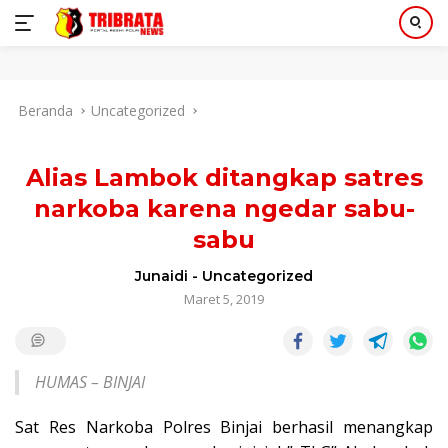
Langsung
Beranda
Uncategorized
ke
konten
Alias Lambok ditangkap satres
narkoba karena ngedar sabu-
sabu
Junaidi
-
Uncategorized
Maret 5, 2019
HUMAS – BINJAI
Sat Res Narkoba Polres Binjai berhasil menangkap