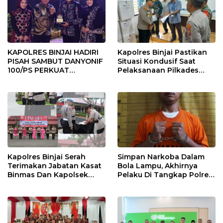
KAPOLRES BINJAI HADIRI
Kapolres Binjai Pastikan
PISAH SAMBUT DANYONIF
Situasi Kondusif Saat
100/PS PERKUAT
Pelaksanaan Pilkades
SINERGITAS TNI-POLRI
Tandem Hulu-I
Kapolres Binjai Serah
Simpan Narkoba Dalam
Terimakan Jabatan Kasat
Bola Lampu, Akhirnya
Binmas Dan Kapolsek
Pelaku Di Tangkap Polres
Binjai Utara
Binjai