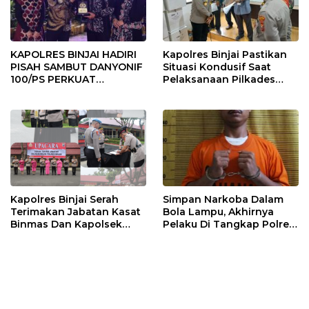
KAPOLRES BINJAI HADIRI
Kapolres Binjai Pastikan
PISAH SAMBUT DANYONIF
Situasi Kondusif Saat
100/PS PERKUAT
Pelaksanaan Pilkades
SINERGITAS TNI-POLRI
Tandem Hulu-I
Kapolres Binjai Serah
Simpan Narkoba Dalam
Terimakan Jabatan Kasat
Bola Lampu, Akhirnya
Binmas Dan Kapolsek
Pelaku Di Tangkap Polres
Binjai Utara
Binjai