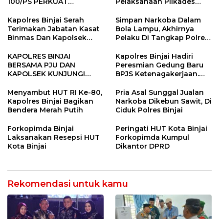
100/PS PERKUAT
Pelaksanaan Pilkades
SINERGITAS TNI-POLRI
Tandem Hulu-I
Kapolres Binjai Serah
Simpan Narkoba Dalam
Terimakan Jabatan Kasat
Bola Lampu, Akhirnya
Binmas Dan Kapolsek
Pelaku Di Tangkap Polres
Binjai Utara
Binjai
KAPOLRES BINJAI
Kapolres Binjai Hadiri
BERSAMA PJU DAN
Peresmian Gedung Baru
KAPOLSEK KUNJUNGI
BPJS Ketenagakerjaan.
VIHARA SETIA BUDDHA
“Dorong Perlindungan
BINJAI
Menyeluruh bagi Pekerja”
Menyambut HUT RI Ke-80,
Pria Asal Sunggal Jualan
Kapolres Binjai Bagikan
Narkoba Dikebun Sawit, Di
Bendera Merah Putih
Ciduk Polres Binjai
Forkopimda Binjai
Peringati HUT Kota Binjai
Laksanakan Resepsi HUT
Forkopimda Kumpul
Kota Binjai
Dikantor DPRD
Rekomendasi untuk kamu