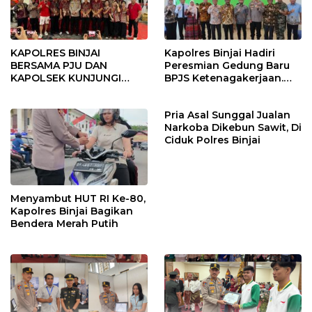
KAPOLRES BINJAI
Kapolres Binjai Hadiri
BERSAMA PJU DAN
Peresmian Gedung Baru
KAPOLSEK KUNJUNGI
BPJS Ketenagakerjaan.
VIHARA SETIA BUDDHA
“Dorong Perlindungan
BINJAI
Menyeluruh bagi Pekerja”
Pria Asal Sunggal Jualan
Narkoba Dikebun Sawit, Di
Ciduk Polres Binjai
Menyambut HUT RI Ke-80,
Kapolres Binjai Bagikan
Bendera Merah Putih