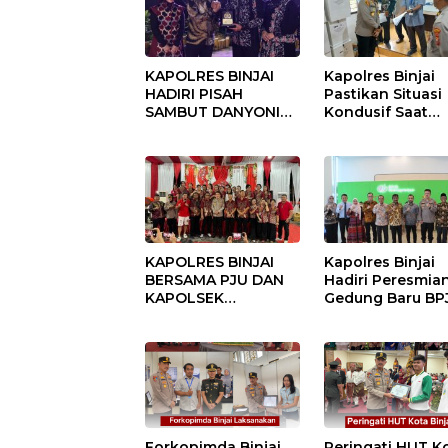
KAPOLRES BINJAI
Kapolres Binjai
HADIRI PISAH
Pastikan Situasi
SAMBUT DANYONIF
Kondusif Saat
100/PS PERKUAT
Pelaksanaan
SINERGITAS TNI-
Pilkades Tande
POLRI
Hulu-I
KAPOLRES BINJAI
Kapolres Binjai
BERSAMA PJU DAN
Hadiri Peresmia
KAPOLSEK
Gedung Baru BP
KUNJUNGI VIHARA
Ketenagakerjaan
SETIA BUDDHA
“Dorong
BINJAI
Perlindungan
Menyeluruh bag
Pekerja”
Forkopimda Binjai
Peringati HUT K