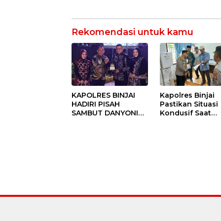
Rekomendasi untuk kamu
KAPOLRES BINJAI
Kapolres Binjai
HADIRI PISAH
Pastikan Situasi
SAMBUT DANYONIF
Kondusif Saat
100/PS PERKUAT
Pelaksanaan
SINERGITAS TNI-
Pilkades Tande
POLRI
Hulu-I