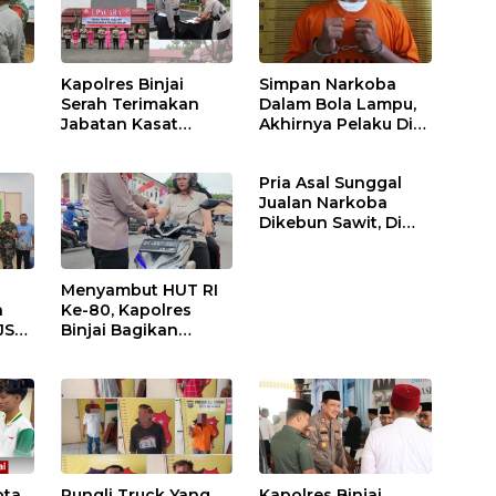
Kapolres Binjai
Simpan Narkoba
Serah Terimakan
Dalam Bola Lampu,
Jabatan Kasat
Akhirnya Pelaku Di
Binmas Dan
Tangkap Polres
m
Kapolsek Binjai
Binjai
Pria Asal Sunggal
Utara
Jualan Narkoba
Dikebun Sawit, Di
Ciduk Polres Binjai
Menyambut HUT RI
n
Ke-80, Kapolres
JS
Binjai Bagikan
.
Bendera Merah Putih
i
ota
Pungli Truck Yang
Kapolres Binjai