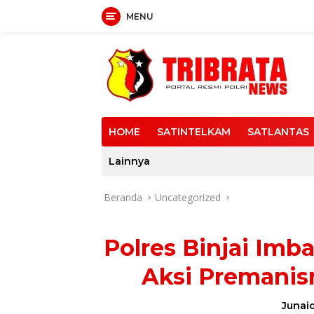
MENU
Langsung
ke
konten
HOME
SATINTELKAM
SATLANTAS
Lainnya
Beranda
Uncategorized
Polres Binjai Imb
Aksi Premani
Junaid