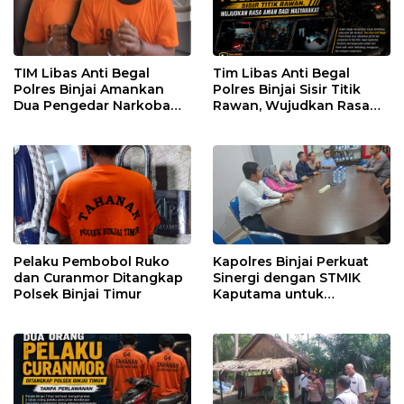
TIM Libas Anti Begal
Tim Libas Anti Begal
Polres Binjai Amankan
Polres Binjai Sisir Titik
Dua Pengedar Narkoba
Rawan, Wujudkan Rasa
Saat Patroli Malam
Aman bagi Masyarakat
Pelaku Pembobol Ruko
Kapolres Binjai Perkuat
dan Curanmor Ditangkap
Sinergi dengan STMIK
Polsek Binjai Timur
Kaputama untuk
Pemanfaatan Teknologi
AI