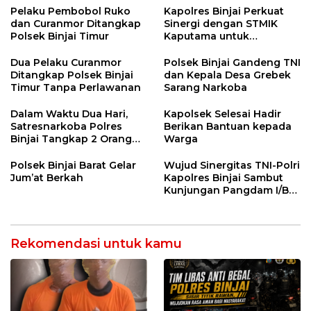
Pelaku Pembobol Ruko
Kapolres Binjai Perkuat
dan Curanmor Ditangkap
Sinergi dengan STMIK
Polsek Binjai Timur
Kaputama untuk
Pemanfaatan Teknologi
AI
Dua Pelaku Curanmor
Polsek Binjai Gandeng TNI
Ditangkap Polsek Binjai
dan Kepala Desa Grebek
Timur Tanpa Perlawanan
Sarang Narkoba
Dalam Waktu Dua Hari,
Kapolsek Selesai Hadir
Satresnarkoba Polres
Berikan Bantuan kepada
Binjai Tangkap 2 Orang
Warga
Bandar Narkoba Di Kota
Binjai
Polsek Binjai Barat Gelar
Wujud Sinergitas TNI-Polri
Jum’at Berkah
Kapolres Binjai Sambut
Kunjungan Pangdam I/BB
di Kodim 0203 LKT
Rekomendasi untuk kamu