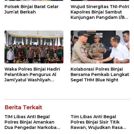
Polsek Binjai Barat Gelar
Wujud Sinergitas TNI-Polri
Jum’at Berkah
Kapolres Binjai Sambut
Kunjungan Pangdam I/BB
di Kodim 0203 LKT
Waka Polres Binjai Hadiri
Kolaborasi Polres Binjai
Pelantikan Pengurus Al
Bersama Pemkab Langkat
Jami’yatul Washliyah
Segel THM Blue Night
Kabupaten Langkat
Berita Terkait
TIM Libas Anti Begal
Tim Libas Anti Begal
Polres Binjai Amankan
Polres Binjai Sisir Titik
Dua Pengedar Narkoba
Rawan, Wujudkan Rasa
Saat Patroli Malam
Aman bagi Masyarakat