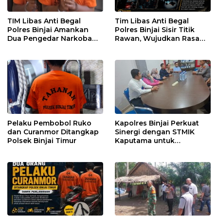
TIM Libas Anti Begal
Tim Libas Anti Begal
Polres Binjai Amankan
Polres Binjai Sisir Titik
Dua Pengedar Narkoba
Rawan, Wujudkan Rasa
Saat Patroli Malam
Aman bagi Masyarakat
Pelaku Pembobol Ruko
Kapolres Binjai Perkuat
dan Curanmor Ditangkap
Sinergi dengan STMIK
Polsek Binjai Timur
Kaputama untuk
Pemanfaatan Teknologi
AI