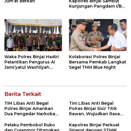
Jum’at Berkah
Kapolres Binjai Sambut
Kunjungan Pangdam I/BB
di Kodim 0203 LKT
Waka Polres Binjai Hadiri
Kolaborasi Polres Binjai
Pelantikan Pengurus Al
Bersama Pemkab Langkat
Jami’yatul Washliyah
Segel THM Blue Night
Kabupaten Langkat
Berita Terkait
TIM Libas Anti Begal
Tim Libas Anti Begal
Polres Binjai Amankan
Polres Binjai Sisir Titik
Dua Pengedar Narkoba
Rawan, Wujudkan Rasa
Saat Patroli Malam
Aman bagi Masyarakat
Pelaku Pembobol Ruko
Kapolres Binjai Perkuat
dan Curanmor Ditangkap
Sinergi dengan STMIK