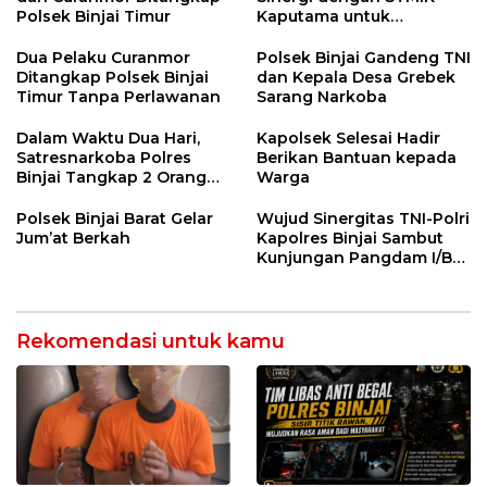
Polsek Binjai Timur
Kaputama untuk
Pemanfaatan Teknologi
AI
Dua Pelaku Curanmor
Polsek Binjai Gandeng TNI
Ditangkap Polsek Binjai
dan Kepala Desa Grebek
Timur Tanpa Perlawanan
Sarang Narkoba
Dalam Waktu Dua Hari,
Kapolsek Selesai Hadir
Satresnarkoba Polres
Berikan Bantuan kepada
Binjai Tangkap 2 Orang
Warga
Bandar Narkoba Di Kota
Binjai
Polsek Binjai Barat Gelar
Wujud Sinergitas TNI-Polri
Jum’at Berkah
Kapolres Binjai Sambut
Kunjungan Pangdam I/BB
di Kodim 0203 LKT
Rekomendasi untuk kamu