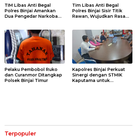
TIM Libas Anti Begal
Tim Libas Anti Begal
Polres Binjai Amankan
Polres Binjai Sisir Titik
Dua Pengedar Narkoba
Rawan, Wujudkan Rasa
Saat Patroli Malam
Aman bagi Masyarakat
Pelaku Pembobol Ruko
Kapolres Binjai Perkuat
dan Curanmor Ditangkap
Sinergi dengan STMIK
Polsek Binjai Timur
Kaputama untuk
Pemanfaatan Teknologi
AI
Terpopuler