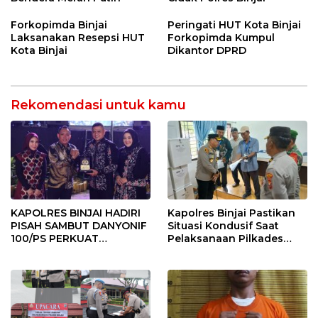
Forkopimda Binjai
Peringati HUT Kota Binjai
Laksanakan Resepsi HUT
Forkopimda Kumpul
Kota Binjai
Dikantor DPRD
Rekomendasi untuk kamu
KAPOLRES BINJAI HADIRI
Kapolres Binjai Pastikan
PISAH SAMBUT DANYONIF
Situasi Kondusif Saat
100/PS PERKUAT
Pelaksanaan Pilkades
SINERGITAS TNI-POLRI
Tandem Hulu-I