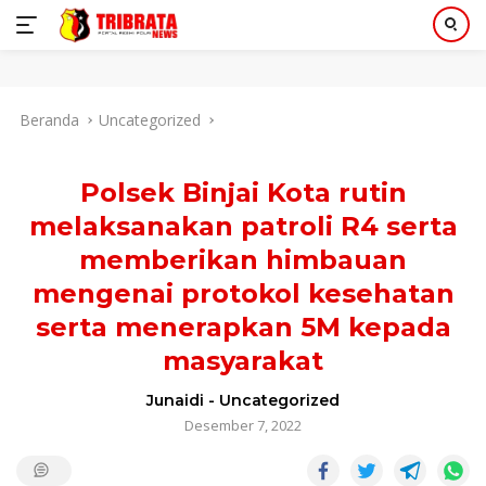
Langsung
Beranda
Uncategorized
ke
konten
Polsek Binjai Kota rutin
melaksanakan patroli R4 serta
memberikan himbauan
mengenai protokol kesehatan
serta menerapkan 5M kepada
masyarakat
Junaidi
-
Uncategorized
Desember 7, 2022