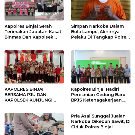
Kapolres Binjai Serah
Simpan Narkoba Dalam
Terimakan Jabatan Kasat
Bola Lampu, Akhirnya
Binmas Dan Kapolsek
Pelaku Di Tangkap Polres
Binjai Utara
Binjai
KAPOLRES BINJAI
Kapolres Binjai Hadiri
BERSAMA PJU DAN
Peresmian Gedung Baru
KAPOLSEK KUNJUNGI
BPJS Ketenagakerjaan.
VIHARA SETIA BUDDHA
“Dorong Perlindungan
BINJAI
Menyeluruh bagi Pekerja”
Pria Asal Sunggal Jualan
Narkoba Dikebun Sawit, Di
Ciduk Polres Binjai