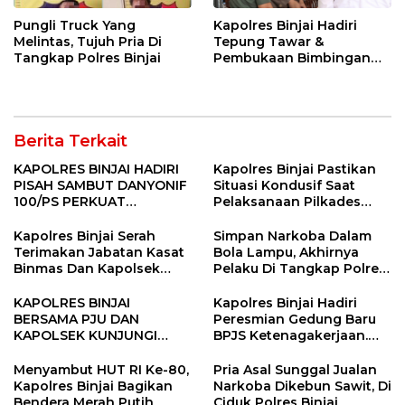
Pungli Truck Yang
Kapolres Binjai Hadiri
Melintas, Tujuh Pria Di
Tepung Tawar &
Tangkap Polres Binjai
Pembukaan Bimbingan
Manasik Haji Kota Binjai
Berita Terkait
KAPOLRES BINJAI HADIRI
Kapolres Binjai Pastikan
PISAH SAMBUT DANYONIF
Situasi Kondusif Saat
100/PS PERKUAT
Pelaksanaan Pilkades
SINERGITAS TNI-POLRI
Tandem Hulu-I
Kapolres Binjai Serah
Simpan Narkoba Dalam
Terimakan Jabatan Kasat
Bola Lampu, Akhirnya
Binmas Dan Kapolsek
Pelaku Di Tangkap Polres
Binjai Utara
Binjai
KAPOLRES BINJAI
Kapolres Binjai Hadiri
BERSAMA PJU DAN
Peresmian Gedung Baru
KAPOLSEK KUNJUNGI
BPJS Ketenagakerjaan.
VIHARA SETIA BUDDHA
“Dorong Perlindungan
BINJAI
Menyeluruh bagi Pekerja”
Menyambut HUT RI Ke-80,
Pria Asal Sunggal Jualan
Kapolres Binjai Bagikan
Narkoba Dikebun Sawit, Di
Bendera Merah Putih
Ciduk Polres Binjai