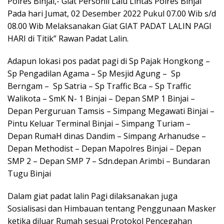
Polres Binjai,- Giat Personil Lalu Lintas Polres Binjai
Pada hari Jumat, 02 Desember 2022 Pukul 07.00 Wib s/d
08.00 Wib Melaksanakan Giat GIAT PADAT LALIN PAGI
HARI di Titik” Rawan Padat Lalin.
Adapun lokasi pos padat pagi di Sp Pajak Hongkong –
Sp Pengadilan Agama – Sp Mesjid Agung – Sp
Berngam – Sp Satria – Sp Traffic Bca – Sp Traffic
Walikota – SmK N- 1 Binjai – Depan SMP 1 Binjai –
Depan Perguruan Tamsis – Simpang Megawati Binjai –
Pintu Keluar Terminal Binjai – Simpang Turiam –
Depan RumaH dinas Dandim – Simpang Arhanudse –
Depan Methodist – Depan Mapolres Binjai – Depan
SMP 2 – Depan SMP 7 – Sdn.depan Arimbi – Bundaran
Tugu Binjai
Dalam giat padat lalin Pagi dilaksanakan juga
Sosialisasi dan Himbauan tentang Penggunaan Masker
ketika diluar Rumah sesuai Protokol Pencegahan