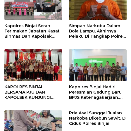
Kapolres Binjai Serah
Simpan Narkoba Dalam
Terimakan Jabatan Kasat
Bola Lampu, Akhirnya
Binmas Dan Kapolsek
Pelaku Di Tangkap Polres
Binjai Utara
Binjai
KAPOLRES BINJAI
Kapolres Binjai Hadiri
BERSAMA PJU DAN
Peresmian Gedung Baru
KAPOLSEK KUNJUNGI
BPJS Ketenagakerjaan.
VIHARA SETIA BUDDHA
“Dorong Perlindungan
BINJAI
Menyeluruh bagi Pekerja”
Pria Asal Sunggal Jualan
Narkoba Dikebun Sawit, Di
Ciduk Polres Binjai