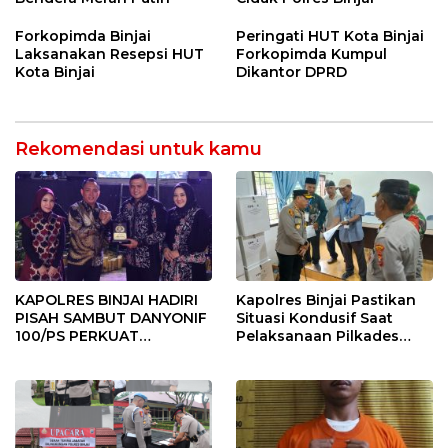
Forkopimda Binjai
Peringati HUT Kota Binjai
Laksanakan Resepsi HUT
Forkopimda Kumpul
Kota Binjai
Dikantor DPRD
Rekomendasi untuk kamu
KAPOLRES BINJAI HADIRI
Kapolres Binjai Pastikan
PISAH SAMBUT DANYONIF
Situasi Kondusif Saat
100/PS PERKUAT
Pelaksanaan Pilkades
SINERGITAS TNI-POLRI
Tandem Hulu-I