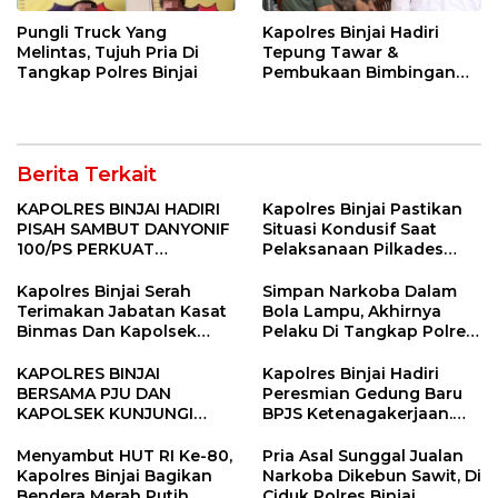
Pungli Truck Yang
Kapolres Binjai Hadiri
Melintas, Tujuh Pria Di
Tepung Tawar &
Tangkap Polres Binjai
Pembukaan Bimbingan
Manasik Haji Kota Binjai
Berita Terkait
KAPOLRES BINJAI HADIRI
Kapolres Binjai Pastikan
PISAH SAMBUT DANYONIF
Situasi Kondusif Saat
100/PS PERKUAT
Pelaksanaan Pilkades
SINERGITAS TNI-POLRI
Tandem Hulu-I
Kapolres Binjai Serah
Simpan Narkoba Dalam
Terimakan Jabatan Kasat
Bola Lampu, Akhirnya
Binmas Dan Kapolsek
Pelaku Di Tangkap Polres
Binjai Utara
Binjai
KAPOLRES BINJAI
Kapolres Binjai Hadiri
BERSAMA PJU DAN
Peresmian Gedung Baru
KAPOLSEK KUNJUNGI
BPJS Ketenagakerjaan.
VIHARA SETIA BUDDHA
“Dorong Perlindungan
BINJAI
Menyeluruh bagi Pekerja”
Menyambut HUT RI Ke-80,
Pria Asal Sunggal Jualan
Kapolres Binjai Bagikan
Narkoba Dikebun Sawit, Di
Bendera Merah Putih
Ciduk Polres Binjai