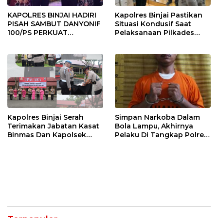
KAPOLRES BINJAI HADIRI
Kapolres Binjai Pastikan
PISAH SAMBUT DANYONIF
Situasi Kondusif Saat
100/PS PERKUAT
Pelaksanaan Pilkades
SINERGITAS TNI-POLRI
Tandem Hulu-I
Kapolres Binjai Serah
Simpan Narkoba Dalam
Terimakan Jabatan Kasat
Bola Lampu, Akhirnya
Binmas Dan Kapolsek
Pelaku Di Tangkap Polres
Binjai Utara
Binjai