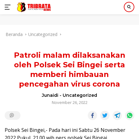
Langsung
Beranda
Uncategorized
ke
konten
Patroli malam dilaksanakan
oleh Polsek Sei Bingei serta
memberi himbauan
pencegahan virus corona
Junaidi
-
Uncategorized
November 26, 2022
Polsek Sei Bingei,- Pada hari ini Sabtu 26 November
2022 Pukul 21.00 wib pers polsek Sei Bingai