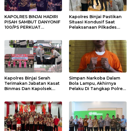
KAPOLRES BINJAI HADIRI
Kapolres Binjai Pastikan
PISAH SAMBUT DANYONIF
Situasi Kondusif Saat
100/PS PERKUAT
Pelaksanaan Pilkades
SINERGITAS TNI-POLRI
Tandem Hulu-I
Kapolres Binjai Serah
Simpan Narkoba Dalam
Terimakan Jabatan Kasat
Bola Lampu, Akhirnya
Binmas Dan Kapolsek
Pelaku Di Tangkap Polres
Binjai Utara
Binjai