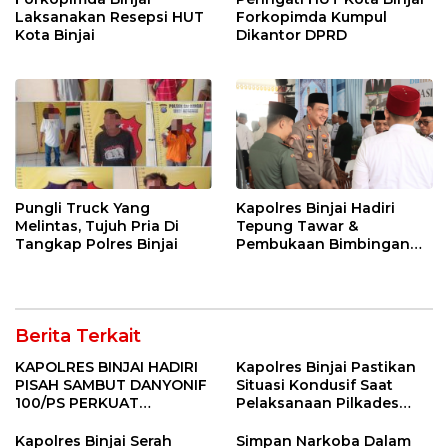
Laksanakan Resepsi HUT
Forkopimda Kumpul
Kota Binjai
Dikantor DPRD
Pungli Truck Yang
Kapolres Binjai Hadiri
Melintas, Tujuh Pria Di
Tepung Tawar &
Tangkap Polres Binjai
Pembukaan Bimbingan
Manasik Haji Kota Binjai
Berita Terkait
KAPOLRES BINJAI HADIRI
Kapolres Binjai Pastikan
PISAH SAMBUT DANYONIF
Situasi Kondusif Saat
100/PS PERKUAT
Pelaksanaan Pilkades
SINERGITAS TNI-POLRI
Tandem Hulu-I
Kapolres Binjai Serah
Simpan Narkoba Dalam