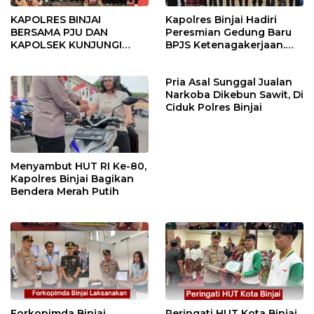
KAPOLRES BINJAI
Kapolres Binjai Hadiri
BERSAMA PJU DAN
Peresmian Gedung Baru
KAPOLSEK KUNJUNGI
BPJS Ketenagakerjaan.
VIHARA SETIA BUDDHA
“Dorong Perlindungan
BINJAI
Menyeluruh bagi Pekerja”
Pria Asal Sunggal Jualan
Narkoba Dikebun Sawit, Di
Ciduk Polres Binjai
Menyambut HUT RI Ke-80,
Kapolres Binjai Bagikan
Bendera Merah Putih
Forkopimda Binjai
Peringati HUT Kota Binjai