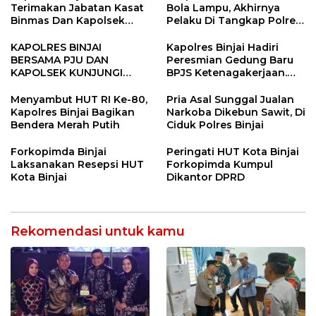
Terimakan Jabatan Kasat
Bola Lampu, Akhirnya
Binmas Dan Kapolsek
Pelaku Di Tangkap Polres
Binjai Utara
Binjai
KAPOLRES BINJAI
Kapolres Binjai Hadiri
BERSAMA PJU DAN
Peresmian Gedung Baru
KAPOLSEK KUNJUNGI
BPJS Ketenagakerjaan.
VIHARA SETIA BUDDHA
“Dorong Perlindungan
BINJAI
Menyeluruh bagi Pekerja”
Menyambut HUT RI Ke-80,
Pria Asal Sunggal Jualan
Kapolres Binjai Bagikan
Narkoba Dikebun Sawit, Di
Bendera Merah Putih
Ciduk Polres Binjai
Forkopimda Binjai
Peringati HUT Kota Binjai
Laksanakan Resepsi HUT
Forkopimda Kumpul
Kota Binjai
Dikantor DPRD
Rekomendasi untuk kamu