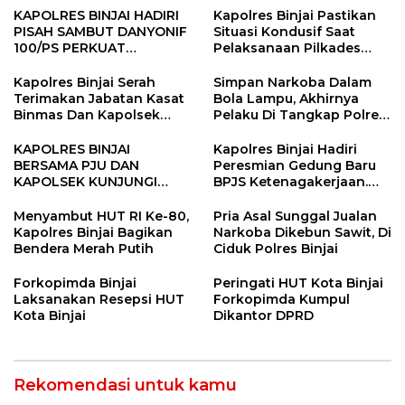
KAPOLRES BINJAI HADIRI
Kapolres Binjai Pastikan
PISAH SAMBUT DANYONIF
Situasi Kondusif Saat
100/PS PERKUAT
Pelaksanaan Pilkades
SINERGITAS TNI-POLRI
Tandem Hulu-I
Kapolres Binjai Serah
Simpan Narkoba Dalam
Terimakan Jabatan Kasat
Bola Lampu, Akhirnya
Binmas Dan Kapolsek
Pelaku Di Tangkap Polres
Binjai Utara
Binjai
KAPOLRES BINJAI
Kapolres Binjai Hadiri
BERSAMA PJU DAN
Peresmian Gedung Baru
KAPOLSEK KUNJUNGI
BPJS Ketenagakerjaan.
VIHARA SETIA BUDDHA
“Dorong Perlindungan
BINJAI
Menyeluruh bagi Pekerja”
Menyambut HUT RI Ke-80,
Pria Asal Sunggal Jualan
Kapolres Binjai Bagikan
Narkoba Dikebun Sawit, Di
Bendera Merah Putih
Ciduk Polres Binjai
Forkopimda Binjai
Peringati HUT Kota Binjai
Laksanakan Resepsi HUT
Forkopimda Kumpul
Kota Binjai
Dikantor DPRD
Rekomendasi untuk kamu