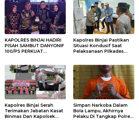
KAPOLRES BINJAI HADIRI
Kapolres Binjai Pastikan
PISAH SAMBUT DANYONIF
Situasi Kondusif Saat
100/PS PERKUAT
Pelaksanaan Pilkades
SINERGITAS TNI-POLRI
Tandem Hulu-I
Kapolres Binjai Serah
Simpan Narkoba Dalam
Terimakan Jabatan Kasat
Bola Lampu, Akhirnya
Binmas Dan Kapolsek
Pelaku Di Tangkap Polres
Binjai Utara
Binjai