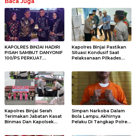
Baca Juga
KAPOLRES BINJAI HADIRI
Kapolres Binjai Pastikan
PISAH SAMBUT DANYONIF
Situasi Kondusif Saat
100/PS PERKUAT
Pelaksanaan Pilkades
SINERGITAS TNI-POLRI
Tandem Hulu-I
Kapolres Binjai Serah
Simpan Narkoba Dalam
Terimakan Jabatan Kasat
Bola Lampu, Akhirnya
Binmas Dan Kapolsek
Pelaku Di Tangkap Polres
Binjai Utara
Binjai