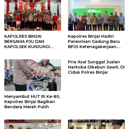
KAPOLRES BINJAI
Kapolres Binjai Hadiri
BERSAMA PJU DAN
Peresmian Gedung Baru
KAPOLSEK KUNJUNGI
BPJS Ketenagakerjaan.
VIHARA SETIA BUDDHA
“Dorong Perlindungan
BINJAI
Menyeluruh bagi Pekerja”
Pria Asal Sunggal Jualan
Narkoba Dikebun Sawit, Di
Ciduk Polres Binjai
Menyambut HUT RI Ke-80,
Kapolres Binjai Bagikan
Bendera Merah Putih