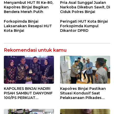
BINJAI
Menyeluruh bagi Pekerja”
Menyambut HUT RI Ke-80,
Pria Asal Sunggal Jualan
Kapolres Binjai Bagikan
Narkoba Dikebun Sawit, Di
Bendera Merah Putih
Ciduk Polres Binjai
Forkopimda Binjai
Peringati HUT Kota Binjai
Laksanakan Resepsi HUT
Forkopimda Kumpul
Kota Binjai
Dikantor DPRD
Rekomendasi untuk kamu
KAPOLRES BINJAI HADIRI
Kapolres Binjai Pastikan
PISAH SAMBUT DANYONIF
Situasi Kondusif Saat
100/PS PERKUAT
Pelaksanaan Pilkades
SINERGITAS TNI-POLRI
Tandem Hulu-I