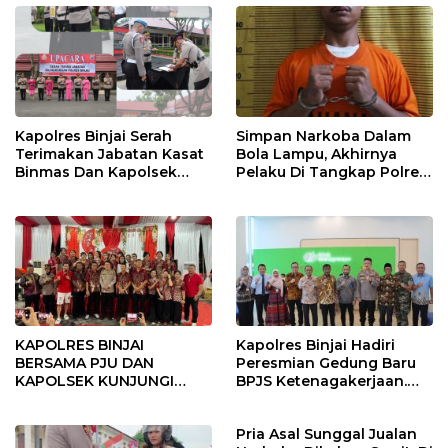
Kapolres Binjai Serah
Simpan Narkoba Dalam
Terimakan Jabatan Kasat
Bola Lampu, Akhirnya
Binmas Dan Kapolsek
Pelaku Di Tangkap Polres
Binjai Utara
Binjai
KAPOLRES BINJAI
Kapolres Binjai Hadiri
BERSAMA PJU DAN
Peresmian Gedung Baru
KAPOLSEK KUNJUNGI
BPJS Ketenagakerjaan.
VIHARA SETIA BUDDHA
“Dorong Perlindungan
BINJAI
Menyeluruh bagi Pekerja”
Pria Asal Sunggal Jualan