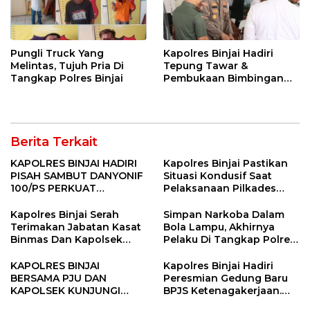
Pungli Truck Yang
Kapolres Binjai Hadiri
Melintas, Tujuh Pria Di
Tepung Tawar &
Tangkap Polres Binjai
Pembukaan Bimbingan
Manasik Haji Kota Binjai
Berita Terkait
KAPOLRES BINJAI HADIRI
Kapolres Binjai Pastikan
PISAH SAMBUT DANYONIF
Situasi Kondusif Saat
100/PS PERKUAT
Pelaksanaan Pilkades
SINERGITAS TNI-POLRI
Tandem Hulu-I
Kapolres Binjai Serah
Simpan Narkoba Dalam
Terimakan Jabatan Kasat
Bola Lampu, Akhirnya
Binmas Dan Kapolsek
Pelaku Di Tangkap Polres
Binjai Utara
Binjai
KAPOLRES BINJAI
Kapolres Binjai Hadiri
BERSAMA PJU DAN
Peresmian Gedung Baru
KAPOLSEK KUNJUNGI
BPJS Ketenagakerjaan.
VIHARA SETIA BUDDHA
“Dorong Perlindungan