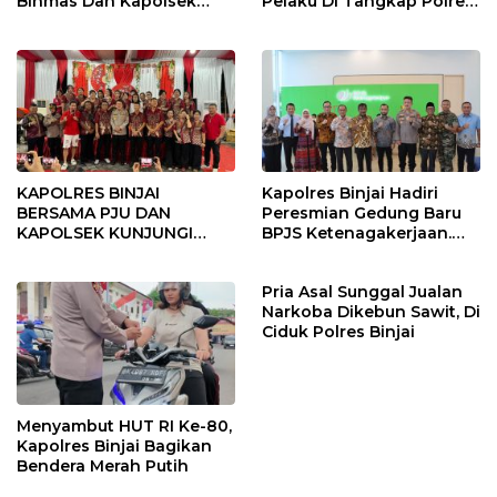
Binmas Dan Kapolsek
Pelaku Di Tangkap Polres
Binjai Utara
Binjai
KAPOLRES BINJAI
Kapolres Binjai Hadiri
BERSAMA PJU DAN
Peresmian Gedung Baru
KAPOLSEK KUNJUNGI
BPJS Ketenagakerjaan.
VIHARA SETIA BUDDHA
“Dorong Perlindungan
BINJAI
Menyeluruh bagi Pekerja”
Pria Asal Sunggal Jualan
Narkoba Dikebun Sawit, Di
Ciduk Polres Binjai
Menyambut HUT RI Ke-80,
Kapolres Binjai Bagikan
Bendera Merah Putih