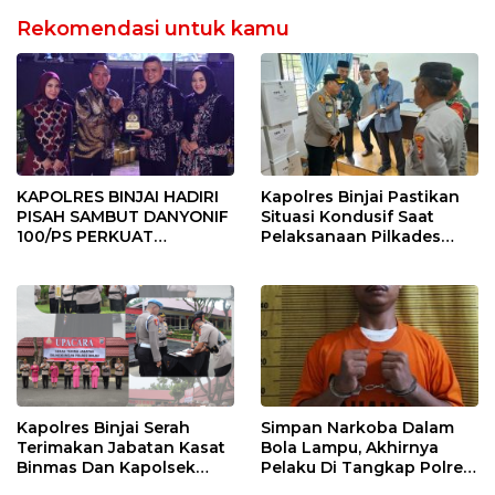
Rekomendasi untuk kamu
KAPOLRES BINJAI HADIRI
Kapolres Binjai Pastikan
PISAH SAMBUT DANYONIF
Situasi Kondusif Saat
100/PS PERKUAT
Pelaksanaan Pilkades
SINERGITAS TNI-POLRI
Tandem Hulu-I
Kapolres Binjai Serah
Simpan Narkoba Dalam
Terimakan Jabatan Kasat
Bola Lampu, Akhirnya
Binmas Dan Kapolsek
Pelaku Di Tangkap Polres
Binjai Utara
Binjai