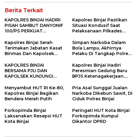
Berita Terkait
KAPOLRES BINJAI HADIRI
Kapolres Binjai Pastikan
PISAH SAMBUT DANYONIF
Situasi Kondusif Saat
100/PS PERKUAT
Pelaksanaan Pilkades
SINERGITAS TNI-POLRI
Tandem Hulu-I
Kapolres Binjai Serah
Simpan Narkoba Dalam
Terimakan Jabatan Kasat
Bola Lampu, Akhirnya
Binmas Dan Kapolsek
Pelaku Di Tangkap Polres
Binjai Utara
Binjai
KAPOLRES BINJAI
Kapolres Binjai Hadiri
BERSAMA PJU DAN
Peresmian Gedung Baru
KAPOLSEK KUNJUNGI
BPJS Ketenagakerjaan.
VIHARA SETIA BUDDHA
“Dorong Perlindungan
BINJAI
Menyeluruh bagi Pekerja”
Menyambut HUT RI Ke-80,
Pria Asal Sunggal Jualan
Kapolres Binjai Bagikan
Narkoba Dikebun Sawit, Di
Bendera Merah Putih
Ciduk Polres Binjai
Forkopimda Binjai
Peringati HUT Kota Binjai
Laksanakan Resepsi HUT
Forkopimda Kumpul
Kota Binjai
Dikantor DPRD