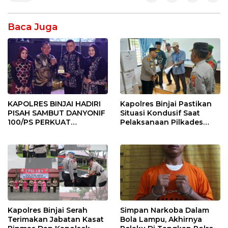
Baca Juga
KAPOLRES BINJAI HADIRI
Kapolres Binjai Pastikan
PISAH SAMBUT DANYONIF
Situasi Kondusif Saat
100/PS PERKUAT
Pelaksanaan Pilkades
SINERGITAS TNI-POLRI
Tandem Hulu-I
Kapolres Binjai Serah
Simpan Narkoba Dalam
Terimakan Jabatan Kasat
Bola Lampu, Akhirnya