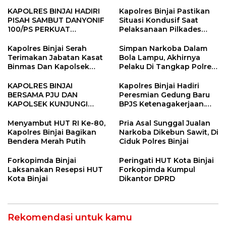
KAPOLRES BINJAI HADIRI
Kapolres Binjai Pastikan
PISAH SAMBUT DANYONIF
Situasi Kondusif Saat
100/PS PERKUAT
Pelaksanaan Pilkades
SINERGITAS TNI-POLRI
Tandem Hulu-I
Kapolres Binjai Serah
Simpan Narkoba Dalam
Terimakan Jabatan Kasat
Bola Lampu, Akhirnya
Binmas Dan Kapolsek
Pelaku Di Tangkap Polres
Binjai Utara
Binjai
KAPOLRES BINJAI
Kapolres Binjai Hadiri
BERSAMA PJU DAN
Peresmian Gedung Baru
KAPOLSEK KUNJUNGI
BPJS Ketenagakerjaan.
VIHARA SETIA BUDDHA
“Dorong Perlindungan
BINJAI
Menyeluruh bagi Pekerja”
Menyambut HUT RI Ke-80,
Pria Asal Sunggal Jualan
Kapolres Binjai Bagikan
Narkoba Dikebun Sawit, Di
Bendera Merah Putih
Ciduk Polres Binjai
Forkopimda Binjai
Peringati HUT Kota Binjai
Laksanakan Resepsi HUT
Forkopimda Kumpul
Kota Binjai
Dikantor DPRD
Rekomendasi untuk kamu