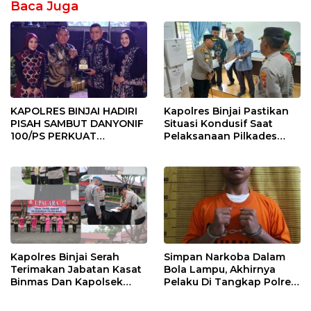
Baca Juga
KAPOLRES BINJAI HADIRI
Kapolres Binjai Pastikan
PISAH SAMBUT DANYONIF
Situasi Kondusif Saat
100/PS PERKUAT
Pelaksanaan Pilkades
SINERGITAS TNI-POLRI
Tandem Hulu-I
Kapolres Binjai Serah
Simpan Narkoba Dalam
Terimakan Jabatan Kasat
Bola Lampu, Akhirnya
Binmas Dan Kapolsek
Pelaku Di Tangkap Polres
Binjai Utara
Binjai