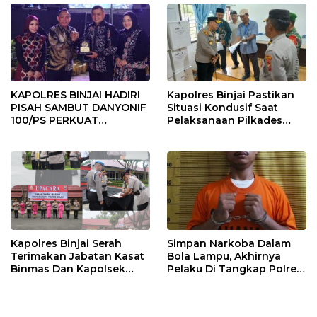
KAPOLRES BINJAI HADIRI
Kapolres Binjai Pastikan
PISAH SAMBUT DANYONIF
Situasi Kondusif Saat
100/PS PERKUAT
Pelaksanaan Pilkades
SINERGITAS TNI-POLRI
Tandem Hulu-I
Kapolres Binjai Serah
Simpan Narkoba Dalam
Terimakan Jabatan Kasat
Bola Lampu, Akhirnya
Binmas Dan Kapolsek
Pelaku Di Tangkap Polres
Binjai Utara
Binjai