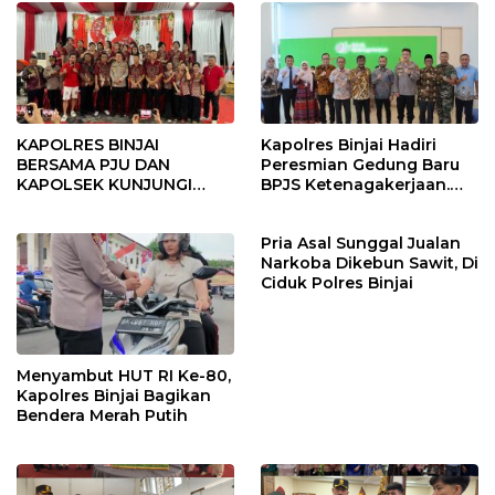
KAPOLRES BINJAI
Kapolres Binjai Hadiri
BERSAMA PJU DAN
Peresmian Gedung Baru
KAPOLSEK KUNJUNGI
BPJS Ketenagakerjaan.
VIHARA SETIA BUDDHA
“Dorong Perlindungan
BINJAI
Menyeluruh bagi Pekerja”
Pria Asal Sunggal Jualan
Narkoba Dikebun Sawit, Di
Ciduk Polres Binjai
Menyambut HUT RI Ke-80,
Kapolres Binjai Bagikan
Bendera Merah Putih