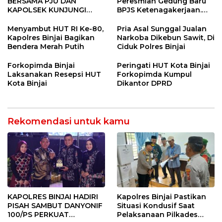
BERSAMA PJU DAN
Peresmian Gedung Baru
KAPOLSEK KUNJUNGI
BPJS Ketenagakerjaan.
VIHARA SETIA BUDDHA
“Dorong Perlindungan
BINJAI
Menyeluruh bagi Pekerja”
Menyambut HUT RI Ke-80,
Pria Asal Sunggal Jualan
Kapolres Binjai Bagikan
Narkoba Dikebun Sawit, Di
Bendera Merah Putih
Ciduk Polres Binjai
Forkopimda Binjai
Peringati HUT Kota Binjai
Laksanakan Resepsi HUT
Forkopimda Kumpul
Kota Binjai
Dikantor DPRD
Rekomendasi untuk kamu
KAPOLRES BINJAI HADIRI
Kapolres Binjai Pastikan
PISAH SAMBUT DANYONIF
Situasi Kondusif Saat
100/PS PERKUAT
Pelaksanaan Pilkades