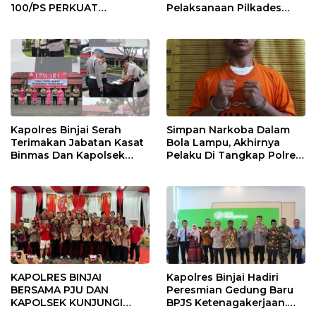
100/PS PERKUAT
Pelaksanaan Pilkades
SINERGITAS TNI-POLRI
Tandem Hulu-I
Kapolres Binjai Serah
Simpan Narkoba Dalam
Terimakan Jabatan Kasat
Bola Lampu, Akhirnya
Binmas Dan Kapolsek
Pelaku Di Tangkap Polres
Binjai Utara
Binjai
KAPOLRES BINJAI
Kapolres Binjai Hadiri
BERSAMA PJU DAN
Peresmian Gedung Baru
KAPOLSEK KUNJUNGI
BPJS Ketenagakerjaan.
VIHARA SETIA BUDDHA
“Dorong Perlindungan