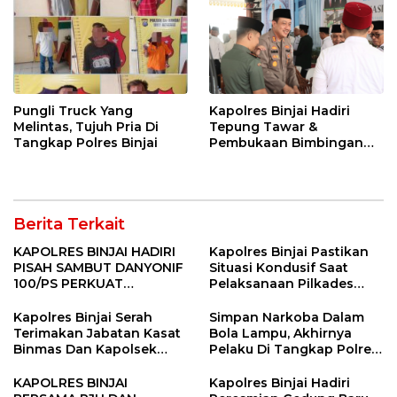
Pungli Truck Yang
Kapolres Binjai Hadiri
Melintas, Tujuh Pria Di
Tepung Tawar &
Tangkap Polres Binjai
Pembukaan Bimbingan
Manasik Haji Kota Binjai
Berita Terkait
KAPOLRES BINJAI HADIRI
Kapolres Binjai Pastikan
PISAH SAMBUT DANYONIF
Situasi Kondusif Saat
100/PS PERKUAT
Pelaksanaan Pilkades
SINERGITAS TNI-POLRI
Tandem Hulu-I
Kapolres Binjai Serah
Simpan Narkoba Dalam
Terimakan Jabatan Kasat
Bola Lampu, Akhirnya
Binmas Dan Kapolsek
Pelaku Di Tangkap Polres
Binjai Utara
Binjai
KAPOLRES BINJAI
Kapolres Binjai Hadiri