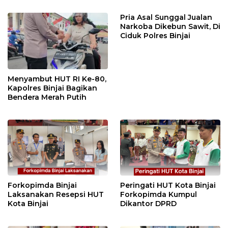
BINJAI
Menyeluruh bagi Pekerja”
Pria Asal Sunggal Jualan
Narkoba Dikebun Sawit, Di
Ciduk Polres Binjai
Menyambut HUT RI Ke-80,
Kapolres Binjai Bagikan
Bendera Merah Putih
Forkopimda Binjai
Peringati HUT Kota Binjai
Laksanakan Resepsi HUT
Forkopimda Kumpul
Kota Binjai
Dikantor DPRD