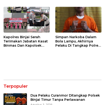
SINERGITAS TNI-POLRI
Tandem Hulu-I
Kapolres Binjai Serah
Simpan Narkoba Dalam
Terimakan Jabatan Kasat
Bola Lampu, Akhirnya
Binmas Dan Kapolsek
Pelaku Di Tangkap Polres
Binjai Utara
Binjai
Terpopuler
Dua Pelaku Curanmor Ditangkap Polsek
Binjai Timur Tanpa Perlawanan
Agustus 3, 2026