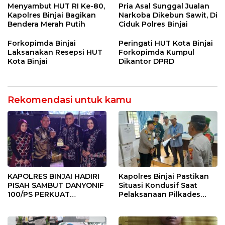
BINJAI
Menyeluruh bagi Pekerja”
Menyambut HUT RI Ke-80,
Pria Asal Sunggal Jualan
Kapolres Binjai Bagikan
Narkoba Dikebun Sawit, Di
Bendera Merah Putih
Ciduk Polres Binjai
Forkopimda Binjai
Peringati HUT Kota Binjai
Laksanakan Resepsi HUT
Forkopimda Kumpul
Kota Binjai
Dikantor DPRD
Rekomendasi untuk kamu
KAPOLRES BINJAI HADIRI
Kapolres Binjai Pastikan
PISAH SAMBUT DANYONIF
Situasi Kondusif Saat
100/PS PERKUAT
Pelaksanaan Pilkades
SINERGITAS TNI-POLRI
Tandem Hulu-I