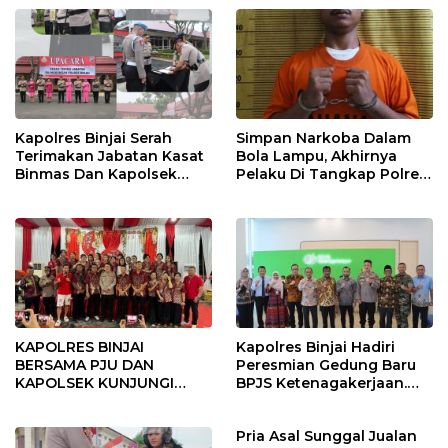
Kapolres Binjai Serah
Simpan Narkoba Dalam
Terimakan Jabatan Kasat
Bola Lampu, Akhirnya
Binmas Dan Kapolsek
Pelaku Di Tangkap Polres
Binjai Utara
Binjai
KAPOLRES BINJAI
Kapolres Binjai Hadiri
BERSAMA PJU DAN
Peresmian Gedung Baru
KAPOLSEK KUNJUNGI
BPJS Ketenagakerjaan.
VIHARA SETIA BUDDHA
“Dorong Perlindungan
BINJAI
Menyeluruh bagi Pekerja”
Pria Asal Sunggal Jualan