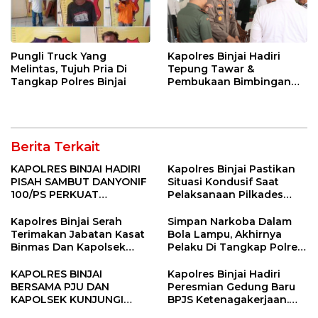
Pungli Truck Yang
Kapolres Binjai Hadiri
Melintas, Tujuh Pria Di
Tepung Tawar &
Tangkap Polres Binjai
Pembukaan Bimbingan
Manasik Haji Kota Binjai
Berita Terkait
KAPOLRES BINJAI HADIRI
Kapolres Binjai Pastikan
PISAH SAMBUT DANYONIF
Situasi Kondusif Saat
100/PS PERKUAT
Pelaksanaan Pilkades
SINERGITAS TNI-POLRI
Tandem Hulu-I
Kapolres Binjai Serah
Simpan Narkoba Dalam
Terimakan Jabatan Kasat
Bola Lampu, Akhirnya
Binmas Dan Kapolsek
Pelaku Di Tangkap Polres
Binjai Utara
Binjai
KAPOLRES BINJAI
Kapolres Binjai Hadiri
BERSAMA PJU DAN
Peresmian Gedung Baru
KAPOLSEK KUNJUNGI
BPJS Ketenagakerjaan.
VIHARA SETIA BUDDHA
“Dorong Perlindungan