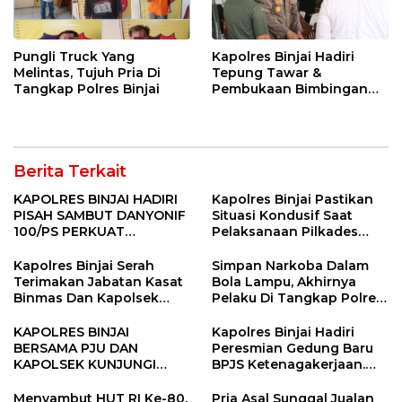
Pungli Truck Yang
Kapolres Binjai Hadiri
Melintas, Tujuh Pria Di
Tepung Tawar &
Tangkap Polres Binjai
Pembukaan Bimbingan
Manasik Haji Kota Binjai
Berita Terkait
KAPOLRES BINJAI HADIRI
Kapolres Binjai Pastikan
PISAH SAMBUT DANYONIF
Situasi Kondusif Saat
100/PS PERKUAT
Pelaksanaan Pilkades
SINERGITAS TNI-POLRI
Tandem Hulu-I
Kapolres Binjai Serah
Simpan Narkoba Dalam
Terimakan Jabatan Kasat
Bola Lampu, Akhirnya
Binmas Dan Kapolsek
Pelaku Di Tangkap Polres
Binjai Utara
Binjai
KAPOLRES BINJAI
Kapolres Binjai Hadiri
BERSAMA PJU DAN
Peresmian Gedung Baru
KAPOLSEK KUNJUNGI
BPJS Ketenagakerjaan.
VIHARA SETIA BUDDHA
“Dorong Perlindungan
BINJAI
Menyeluruh bagi Pekerja”
Menyambut HUT RI Ke-80,
Pria Asal Sunggal Jualan