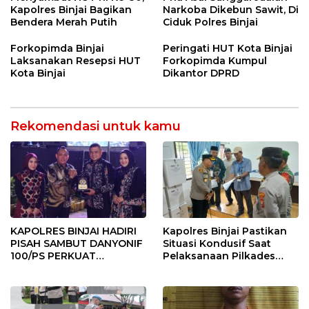
Kapolres Binjai Bagikan
Narkoba Dikebun Sawit, Di
Bendera Merah Putih
Ciduk Polres Binjai
Forkopimda Binjai
Peringati HUT Kota Binjai
Laksanakan Resepsi HUT
Forkopimda Kumpul
Kota Binjai
Dikantor DPRD
Rekomendasi untuk kamu
KAPOLRES BINJAI HADIRI
Kapolres Binjai Pastikan
PISAH SAMBUT DANYONIF
Situasi Kondusif Saat
100/PS PERKUAT
Pelaksanaan Pilkades
SINERGITAS TNI-POLRI
Tandem Hulu-I