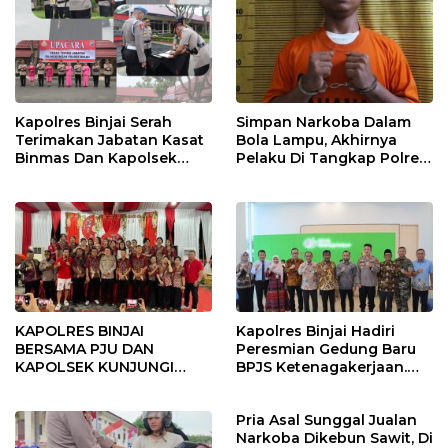
Kapolres Binjai Serah
Simpan Narkoba Dalam
Terimakan Jabatan Kasat
Bola Lampu, Akhirnya
Binmas Dan Kapolsek
Pelaku Di Tangkap Polres
Binjai Utara
Binjai
KAPOLRES BINJAI
Kapolres Binjai Hadiri
BERSAMA PJU DAN
Peresmian Gedung Baru
KAPOLSEK KUNJUNGI
BPJS Ketenagakerjaan.
VIHARA SETIA BUDDHA
“Dorong Perlindungan
BINJAI
Menyeluruh bagi Pekerja”
Pria Asal Sunggal Jualan
Narkoba Dikebun Sawit, Di