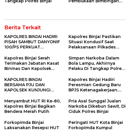
Tangkap Polres Binjai
Pembukaan Bimbingan
Manasik Haji Kota Binjai
Berita Terkait
KAPOLRES BINJAI HADIRI
Kapolres Binjai Pastikan
PISAH SAMBUT DANYONIF
Situasi Kondusif Saat
100/PS PERKUAT
Pelaksanaan Pilkades
SINERGITAS TNI-POLRI
Tandem Hulu-I
Kapolres Binjai Serah
Simpan Narkoba Dalam
Terimakan Jabatan Kasat
Bola Lampu, Akhirnya
Binmas Dan Kapolsek
Pelaku Di Tangkap Polres
Binjai Utara
Binjai
KAPOLRES BINJAI
Kapolres Binjai Hadiri
BERSAMA PJU DAN
Peresmian Gedung Baru
KAPOLSEK KUNJUNGI
BPJS Ketenagakerjaan.
VIHARA SETIA BUDDHA
“Dorong Perlindungan
BINJAI
Menyeluruh bagi Pekerja”
Menyambut HUT RI Ke-80,
Pria Asal Sunggal Jualan
Kapolres Binjai Bagikan
Narkoba Dikebun Sawit, Di
Bendera Merah Putih
Ciduk Polres Binjai
Forkopimda Binjai
Peringati HUT Kota Binjai
Laksanakan Resepsi HUT
Forkopimda Kumpul