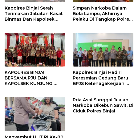
Kapolres Binjai Serah
Simpan Narkoba Dalam
Terimakan Jabatan Kasat
Bola Lampu, Akhirnya
Binmas Dan Kapolsek
Pelaku Di Tangkap Polres
Binjai Utara
Binjai
KAPOLRES BINJAI
Kapolres Binjai Hadiri
BERSAMA PJU DAN
Peresmian Gedung Baru
KAPOLSEK KUNJUNGI
BPJS Ketenagakerjaan.
VIHARA SETIA BUDDHA
“Dorong Perlindungan
BINJAI
Menyeluruh bagi Pekerja”
Pria Asal Sunggal Jualan
Narkoba Dikebun Sawit, Di
Ciduk Polres Binjai
Menyambut HUT RI Ke-80,