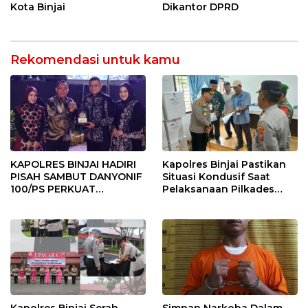
Kota Binjai
Dikantor DPRD
Rekomendasi untuk kamu
KAPOLRES BINJAI HADIRI
Kapolres Binjai Pastikan
PISAH SAMBUT DANYONIF
Situasi Kondusif Saat
100/PS PERKUAT
Pelaksanaan Pilkades
SINERGITAS TNI-POLRI
Tandem Hulu-I