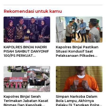
Rekomendasi untuk kamu
KAPOLRES BINJAI HADIRI
Kapolres Binjai Pastikan
PISAH SAMBUT DANYONIF
Situasi Kondusif Saat
100/PS PERKUAT
Pelaksanaan Pilkades
SINERGITAS TNI-POLRI
Tandem Hulu-I
Kapolres Binjai Serah
Simpan Narkoba Dalam
Terimakan Jabatan Kasat
Bola Lampu, Akhirnya
Binmas Dan Kapolsek
Pelaku Di Tangkap Polres