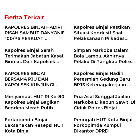
Berita Terkait
KAPOLRES BINJAI HADIRI
Kapolres Binjai Pastikan
PISAH SAMBUT DANYONIF
Situasi Kondusif Saat
100/PS PERKUAT
Pelaksanaan Pilkades
SINERGITAS TNI-POLRI
Tandem Hulu-I
Kapolres Binjai Serah
Simpan Narkoba Dalam
Terimakan Jabatan Kasat
Bola Lampu, Akhirnya
Binmas Dan Kapolsek
Pelaku Di Tangkap Polres
Binjai Utara
Binjai
KAPOLRES BINJAI
Kapolres Binjai Hadiri
BERSAMA PJU DAN
Peresmian Gedung Baru
KAPOLSEK KUNJUNGI
BPJS Ketenagakerjaan.
VIHARA SETIA BUDDHA
“Dorong Perlindungan
BINJAI
Menyeluruh bagi Pekerja”
Menyambut HUT RI Ke-80,
Pria Asal Sunggal Jualan
Kapolres Binjai Bagikan
Narkoba Dikebun Sawit, Di
Bendera Merah Putih
Ciduk Polres Binjai
Forkopimda Binjai
Peringati HUT Kota Binjai
Laksanakan Resepsi HUT
Forkopimda Kumpul
Kota Binjai
Dikantor DPRD