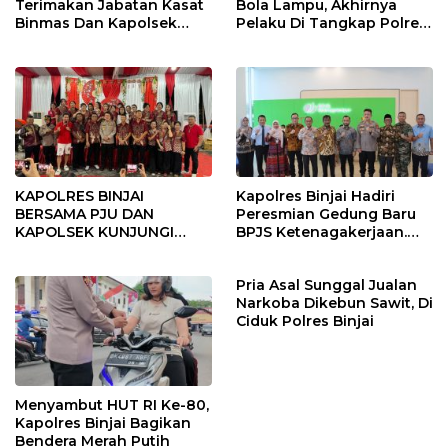
Terimakan Jabatan Kasat
Bola Lampu, Akhirnya
Binmas Dan Kapolsek
Pelaku Di Tangkap Polres
Binjai Utara
Binjai
KAPOLRES BINJAI
Kapolres Binjai Hadiri
BERSAMA PJU DAN
Peresmian Gedung Baru
KAPOLSEK KUNJUNGI
BPJS Ketenagakerjaan.
VIHARA SETIA BUDDHA
“Dorong Perlindungan
BINJAI
Menyeluruh bagi Pekerja”
Pria Asal Sunggal Jualan
Narkoba Dikebun Sawit, Di
Ciduk Polres Binjai
Menyambut HUT RI Ke-80,
Kapolres Binjai Bagikan
Bendera Merah Putih