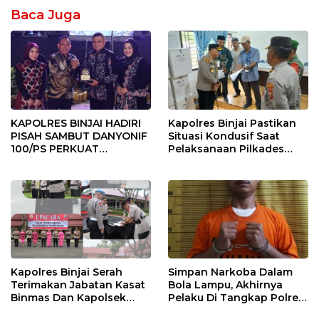
Baca Juga
KAPOLRES BINJAI HADIRI
Kapolres Binjai Pastikan
PISAH SAMBUT DANYONIF
Situasi Kondusif Saat
100/PS PERKUAT
Pelaksanaan Pilkades
SINERGITAS TNI-POLRI
Tandem Hulu-I
Kapolres Binjai Serah
Simpan Narkoba Dalam
Terimakan Jabatan Kasat
Bola Lampu, Akhirnya
Binmas Dan Kapolsek
Pelaku Di Tangkap Polres
Binjai Utara
Binjai