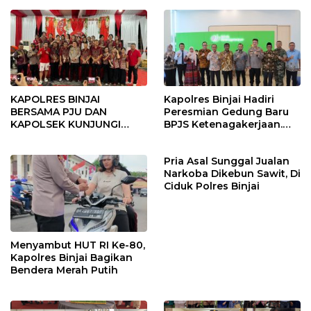
KAPOLRES BINJAI
Kapolres Binjai Hadiri
BERSAMA PJU DAN
Peresmian Gedung Baru
KAPOLSEK KUNJUNGI
BPJS Ketenagakerjaan.
VIHARA SETIA BUDDHA
“Dorong Perlindungan
BINJAI
Menyeluruh bagi Pekerja”
Pria Asal Sunggal Jualan
Narkoba Dikebun Sawit, Di
Ciduk Polres Binjai
Menyambut HUT RI Ke-80,
Kapolres Binjai Bagikan
Bendera Merah Putih