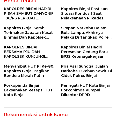
Berita Terkait
KAPOLRES BINJAI HADIRI
Kapolres Binjai Pastikan
PISAH SAMBUT DANYONIF
Situasi Kondusif Saat
100/PS PERKUAT
Pelaksanaan Pilkades
SINERGITAS TNI-POLRI
Tandem Hulu-I
Kapolres Binjai Serah
Simpan Narkoba Dalam
Terimakan Jabatan Kasat
Bola Lampu, Akhirnya
Binmas Dan Kapolsek
Pelaku Di Tangkap Polres
Binjai Utara
Binjai
KAPOLRES BINJAI
Kapolres Binjai Hadiri
BERSAMA PJU DAN
Peresmian Gedung Baru
KAPOLSEK KUNJUNGI
BPJS Ketenagakerjaan.
VIHARA SETIA BUDDHA
“Dorong Perlindungan
BINJAI
Menyeluruh bagi Pekerja”
Menyambut HUT RI Ke-80,
Pria Asal Sunggal Jualan
Kapolres Binjai Bagikan
Narkoba Dikebun Sawit, Di
Bendera Merah Putih
Ciduk Polres Binjai
Forkopimda Binjai
Peringati HUT Kota Binjai
Laksanakan Resepsi HUT
Forkopimda Kumpul
Kota Binjai
Dikantor DPRD
Rekomendasi untuk kamu