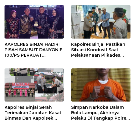
KAPOLRES BINJAI HADIRI
Kapolres Binjai Pastikan
PISAH SAMBUT DANYONIF
Situasi Kondusif Saat
100/PS PERKUAT
Pelaksanaan Pilkades
SINERGITAS TNI-POLRI
Tandem Hulu-I
Kapolres Binjai Serah
Simpan Narkoba Dalam
Terimakan Jabatan Kasat
Bola Lampu, Akhirnya
Binmas Dan Kapolsek
Pelaku Di Tangkap Polres
Binjai Utara
Binjai