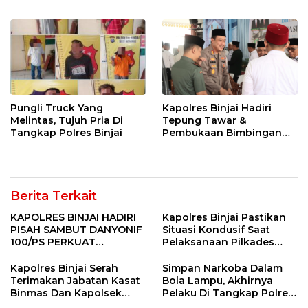
Pungli Truck Yang
Kapolres Binjai Hadiri
Melintas, Tujuh Pria Di
Tepung Tawar &
Tangkap Polres Binjai
Pembukaan Bimbingan
Manasik Haji Kota Binjai
Berita Terkait
KAPOLRES BINJAI HADIRI
Kapolres Binjai Pastikan
PISAH SAMBUT DANYONIF
Situasi Kondusif Saat
100/PS PERKUAT
Pelaksanaan Pilkades
SINERGITAS TNI-POLRI
Tandem Hulu-I
Kapolres Binjai Serah
Simpan Narkoba Dalam
Terimakan Jabatan Kasat
Bola Lampu, Akhirnya
Binmas Dan Kapolsek
Pelaku Di Tangkap Polres
Binjai Utara
Binjai