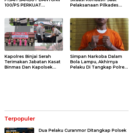
100/PS PERKUAT
Pelaksanaan Pilkades
SINERGITAS TNI-POLRI
Tandem Hulu-I
Kapolres Binjai Serah
Simpan Narkoba Dalam
Terimakan Jabatan Kasat
Bola Lampu, Akhirnya
Binmas Dan Kapolsek
Pelaku Di Tangkap Polres
Binjai Utara
Binjai
Terpopuler
Dua Pelaku Curanmor Ditangkap Polsek