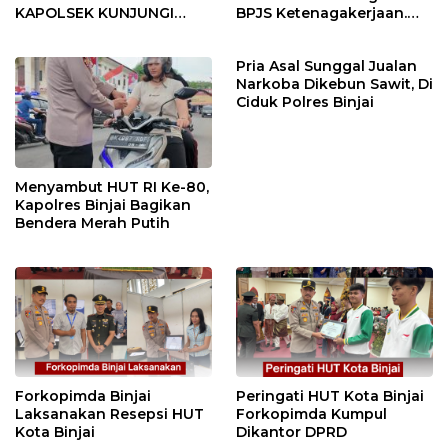
KAPOLSEK KUNJUNGI
BPJS Ketenagakerjaan.
VIHARA SETIA BUDDHA
“Dorong Perlindungan
BINJAI
Menyeluruh bagi Pekerja”
Pria Asal Sunggal Jualan
Narkoba Dikebun Sawit, Di
Ciduk Polres Binjai
Menyambut HUT RI Ke-80,
Kapolres Binjai Bagikan
Bendera Merah Putih
Forkopimda Binjai
Peringati HUT Kota Binjai
Laksanakan Resepsi HUT
Forkopimda Kumpul
Kota Binjai
Dikantor DPRD