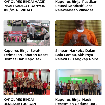
KAPOLRES BINJAI HADIRI
Kapolres Binjai Pastikan
PISAH SAMBUT DANYONIF
Situasi Kondusif Saat
100/PS PERKUAT
Pelaksanaan Pilkades
SINERGITAS TNI-POLRI
Tandem Hulu-I
Kapolres Binjai Serah
Simpan Narkoba Dalam
Terimakan Jabatan Kasat
Bola Lampu, Akhirnya
Binmas Dan Kapolsek
Pelaku Di Tangkap Polres
Binjai Utara
Binjai
KAPOLRES BINJAI
Kapolres Binjai Hadiri
BERSAMA PJU DAN
Peresmian Gedung Baru