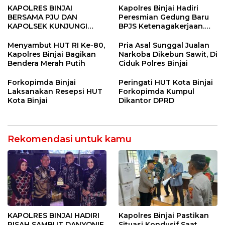
KAPOLRES BINJAI
Kapolres Binjai Hadiri
BERSAMA PJU DAN
Peresmian Gedung Baru
KAPOLSEK KUNJUNGI
BPJS Ketenagakerjaan.
VIHARA SETIA BUDDHA
“Dorong Perlindungan
BINJAI
Menyeluruh bagi Pekerja”
Menyambut HUT RI Ke-80,
Pria Asal Sunggal Jualan
Kapolres Binjai Bagikan
Narkoba Dikebun Sawit, Di
Bendera Merah Putih
Ciduk Polres Binjai
Forkopimda Binjai
Peringati HUT Kota Binjai
Laksanakan Resepsi HUT
Forkopimda Kumpul
Kota Binjai
Dikantor DPRD
Rekomendasi untuk kamu
KAPOLRES BINJAI HADIRI
Kapolres Binjai Pastikan
PISAH SAMBUT DANYONIF
Situasi Kondusif Saat