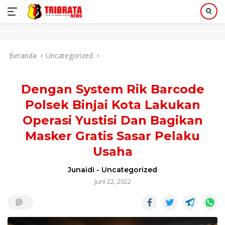
Langsung
Beranda
Uncategorized
ke
konten
Dengan System Rik Barcode
Polsek Binjai Kota Lakukan
Operasi Yustisi Dan Bagikan
Masker Gratis Sasar Pelaku
Usaha
Junaidi
-
Uncategorized
Juni 22, 2022