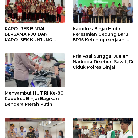
KAPOLRES BINJAI
Kapolres Binjai Hadiri
BERSAMA PJU DAN
Peresmian Gedung Baru
KAPOLSEK KUNJUNGI
BPJS Ketenagakerjaan.
VIHARA SETIA BUDDHA
“Dorong Perlindungan
BINJAI
Menyeluruh bagi Pekerja”
Pria Asal Sunggal Jualan
Narkoba Dikebun Sawit, Di
Ciduk Polres Binjai
Menyambut HUT RI Ke-80,
Kapolres Binjai Bagikan
Bendera Merah Putih