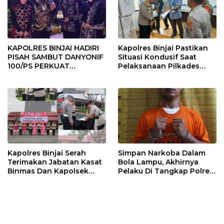
KAPOLRES BINJAI HADIRI
Kapolres Binjai Pastikan
PISAH SAMBUT DANYONIF
Situasi Kondusif Saat
100/PS PERKUAT
Pelaksanaan Pilkades
SINERGITAS TNI-POLRI
Tandem Hulu-I
Kapolres Binjai Serah
Simpan Narkoba Dalam
Terimakan Jabatan Kasat
Bola Lampu, Akhirnya
Binmas Dan Kapolsek
Pelaku Di Tangkap Polres
Binjai Utara
Binjai