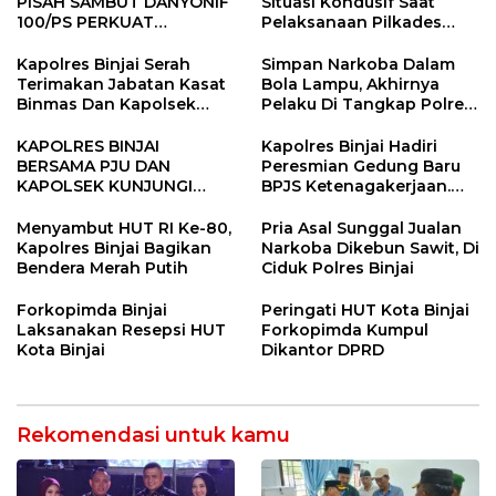
PISAH SAMBUT DANYONIF
Situasi Kondusif Saat
100/PS PERKUAT
Pelaksanaan Pilkades
SINERGITAS TNI-POLRI
Tandem Hulu-I
Kapolres Binjai Serah
Simpan Narkoba Dalam
Terimakan Jabatan Kasat
Bola Lampu, Akhirnya
Binmas Dan Kapolsek
Pelaku Di Tangkap Polres
Binjai Utara
Binjai
KAPOLRES BINJAI
Kapolres Binjai Hadiri
BERSAMA PJU DAN
Peresmian Gedung Baru
KAPOLSEK KUNJUNGI
BPJS Ketenagakerjaan.
VIHARA SETIA BUDDHA
“Dorong Perlindungan
BINJAI
Menyeluruh bagi Pekerja”
Menyambut HUT RI Ke-80,
Pria Asal Sunggal Jualan
Kapolres Binjai Bagikan
Narkoba Dikebun Sawit, Di
Bendera Merah Putih
Ciduk Polres Binjai
Forkopimda Binjai
Peringati HUT Kota Binjai
Laksanakan Resepsi HUT
Forkopimda Kumpul
Kota Binjai
Dikantor DPRD
Rekomendasi untuk kamu