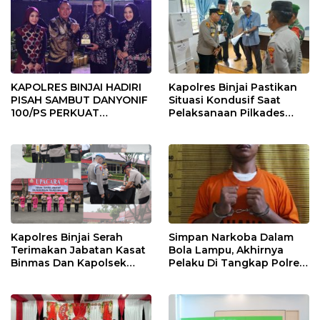
KAPOLRES BINJAI HADIRI
Kapolres Binjai Pastikan
PISAH SAMBUT DANYONIF
Situasi Kondusif Saat
100/PS PERKUAT
Pelaksanaan Pilkades
SINERGITAS TNI-POLRI
Tandem Hulu-I
Kapolres Binjai Serah
Simpan Narkoba Dalam
Terimakan Jabatan Kasat
Bola Lampu, Akhirnya
Binmas Dan Kapolsek
Pelaku Di Tangkap Polres
Binjai Utara
Binjai