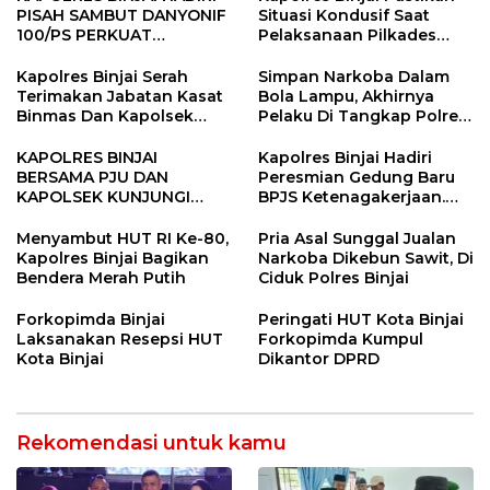
PISAH SAMBUT DANYONIF
Situasi Kondusif Saat
100/PS PERKUAT
Pelaksanaan Pilkades
SINERGITAS TNI-POLRI
Tandem Hulu-I
Kapolres Binjai Serah
Simpan Narkoba Dalam
Terimakan Jabatan Kasat
Bola Lampu, Akhirnya
Binmas Dan Kapolsek
Pelaku Di Tangkap Polres
Binjai Utara
Binjai
KAPOLRES BINJAI
Kapolres Binjai Hadiri
BERSAMA PJU DAN
Peresmian Gedung Baru
KAPOLSEK KUNJUNGI
BPJS Ketenagakerjaan.
VIHARA SETIA BUDDHA
“Dorong Perlindungan
BINJAI
Menyeluruh bagi Pekerja”
Menyambut HUT RI Ke-80,
Pria Asal Sunggal Jualan
Kapolres Binjai Bagikan
Narkoba Dikebun Sawit, Di
Bendera Merah Putih
Ciduk Polres Binjai
Forkopimda Binjai
Peringati HUT Kota Binjai
Laksanakan Resepsi HUT
Forkopimda Kumpul
Kota Binjai
Dikantor DPRD
Rekomendasi untuk kamu