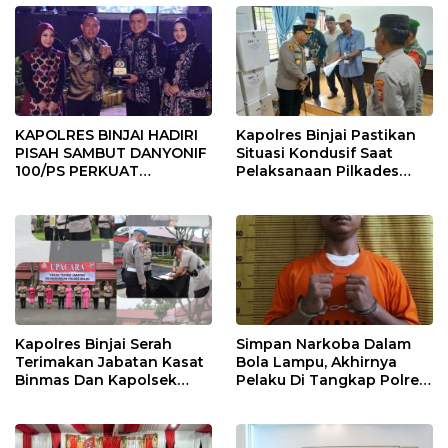
KAPOLRES BINJAI HADIRI
Kapolres Binjai Pastikan
PISAH SAMBUT DANYONIF
Situasi Kondusif Saat
100/PS PERKUAT
Pelaksanaan Pilkades
SINERGITAS TNI-POLRI
Tandem Hulu-I
Kapolres Binjai Serah
Simpan Narkoba Dalam
Terimakan Jabatan Kasat
Bola Lampu, Akhirnya
Binmas Dan Kapolsek
Pelaku Di Tangkap Polres
Binjai Utara
Binjai