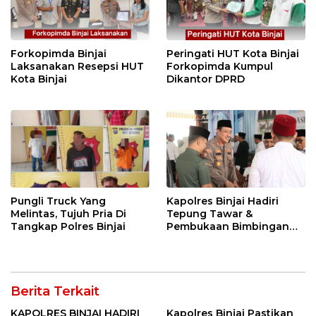
Forkopimda Binjai
Peringati HUT Kota Binjai
Laksanakan Resepsi HUT
Forkopimda Kumpul
Kota Binjai
Dikantor DPRD
Pungli Truck Yang
Kapolres Binjai Hadiri
Melintas, Tujuh Pria Di
Tepung Tawar &
Tangkap Polres Binjai
Pembukaan Bimbingan
Manasik Haji Kota Binjai
Berita Terkait
KAPOLRES BINJAI HADIRI
Kapolres Binjai Pastikan