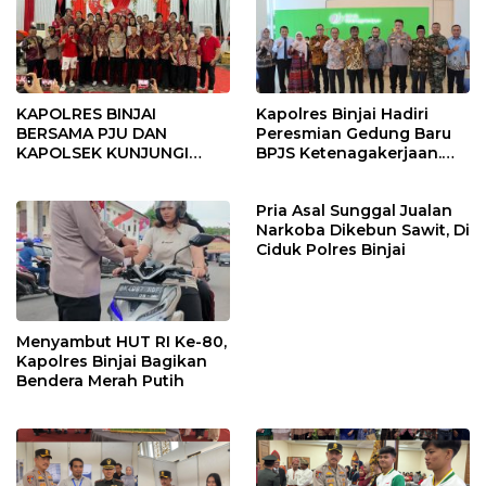
KAPOLRES BINJAI
Kapolres Binjai Hadiri
BERSAMA PJU DAN
Peresmian Gedung Baru
KAPOLSEK KUNJUNGI
BPJS Ketenagakerjaan.
VIHARA SETIA BUDDHA
“Dorong Perlindungan
BINJAI
Menyeluruh bagi Pekerja”
Pria Asal Sunggal Jualan
Narkoba Dikebun Sawit, Di
Ciduk Polres Binjai
Menyambut HUT RI Ke-80,
Kapolres Binjai Bagikan
Bendera Merah Putih