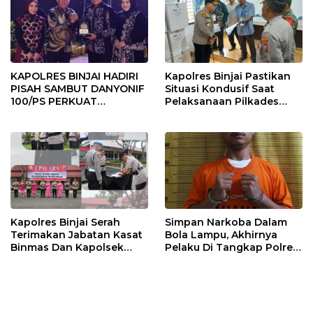
KAPOLRES BINJAI HADIRI
Kapolres Binjai Pastikan
PISAH SAMBUT DANYONIF
Situasi Kondusif Saat
100/PS PERKUAT
Pelaksanaan Pilkades
SINERGITAS TNI-POLRI
Tandem Hulu-I
Kapolres Binjai Serah
Simpan Narkoba Dalam
Terimakan Jabatan Kasat
Bola Lampu, Akhirnya
Binmas Dan Kapolsek
Pelaku Di Tangkap Polres
Binjai Utara
Binjai