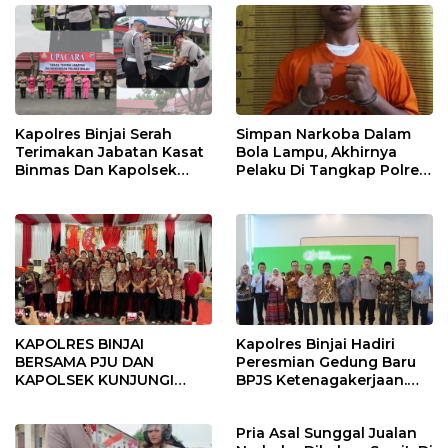
Kapolres Binjai Serah
Simpan Narkoba Dalam
Terimakan Jabatan Kasat
Bola Lampu, Akhirnya
Binmas Dan Kapolsek
Pelaku Di Tangkap Polres
Binjai Utara
Binjai
KAPOLRES BINJAI
Kapolres Binjai Hadiri
BERSAMA PJU DAN
Peresmian Gedung Baru
KAPOLSEK KUNJUNGI
BPJS Ketenagakerjaan.
VIHARA SETIA BUDDHA
“Dorong Perlindungan
BINJAI
Menyeluruh bagi Pekerja”
Pria Asal Sunggal Jualan