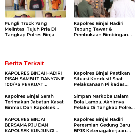
Pungli Truck Yang
Kapolres Binjai Hadiri
Melintas, Tujuh Pria Di
Tepung Tawar &
Tangkap Polres Binjai
Pembukaan Bimbingan
Manasik Haji Kota Binjai
Berita Terkait
KAPOLRES BINJAI HADIRI
Kapolres Binjai Pastikan
PISAH SAMBUT DANYONIF
Situasi Kondusif Saat
100/PS PERKUAT
Pelaksanaan Pilkades
SINERGITAS TNI-POLRI
Tandem Hulu-I
Kapolres Binjai Serah
Simpan Narkoba Dalam
Terimakan Jabatan Kasat
Bola Lampu, Akhirnya
Binmas Dan Kapolsek
Pelaku Di Tangkap Polres
Binjai Utara
Binjai
KAPOLRES BINJAI
Kapolres Binjai Hadiri
BERSAMA PJU DAN
Peresmian Gedung Baru
KAPOLSEK KUNJUNGI
BPJS Ketenagakerjaan.
VIHARA SETIA BUDDHA
“Dorong Perlindungan