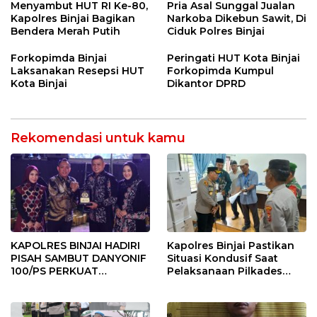
BINJAI
Menyeluruh bagi Pekerja”
Menyambut HUT RI Ke-80,
Pria Asal Sunggal Jualan
Kapolres Binjai Bagikan
Narkoba Dikebun Sawit, Di
Bendera Merah Putih
Ciduk Polres Binjai
Forkopimda Binjai
Peringati HUT Kota Binjai
Laksanakan Resepsi HUT
Forkopimda Kumpul
Kota Binjai
Dikantor DPRD
Rekomendasi untuk kamu
KAPOLRES BINJAI HADIRI
Kapolres Binjai Pastikan
PISAH SAMBUT DANYONIF
Situasi Kondusif Saat
100/PS PERKUAT
Pelaksanaan Pilkades
SINERGITAS TNI-POLRI
Tandem Hulu-I