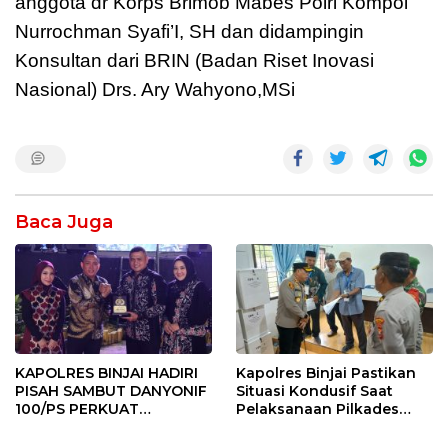
anggota dr Korps Brimob Mabes Polri Kompol
Nurrochman Syafi’I, SH dan didampingin
Konsultan dari BRIN (Badan Riset Inovasi
Nasional) Drs. Ary Wahyono,MSi
Baca Juga
KAPOLRES BINJAI HADIRI
Kapolres Binjai Pastikan
PISAH SAMBUT DANYONIF
Situasi Kondusif Saat
100/PS PERKUAT
Pelaksanaan Pilkades
SINERGITAS TNI-POLRI
Tandem Hulu-I