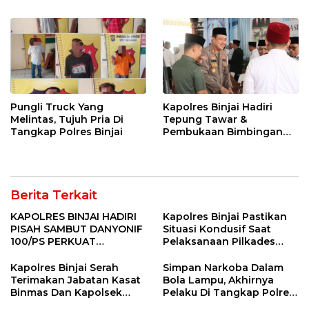
Pungli Truck Yang
Kapolres Binjai Hadiri
Melintas, Tujuh Pria Di
Tepung Tawar &
Tangkap Polres Binjai
Pembukaan Bimbingan
Manasik Haji Kota Binjai
Berita Terkait
KAPOLRES BINJAI HADIRI
Kapolres Binjai Pastikan
PISAH SAMBUT DANYONIF
Situasi Kondusif Saat
100/PS PERKUAT
Pelaksanaan Pilkades
SINERGITAS TNI-POLRI
Tandem Hulu-I
Kapolres Binjai Serah
Simpan Narkoba Dalam
Terimakan Jabatan Kasat
Bola Lampu, Akhirnya
Binmas Dan Kapolsek
Pelaku Di Tangkap Polres
Binjai Utara
Binjai