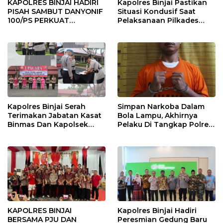
KAPOLRES BINJAI HADIRI
Kapolres Binjai Pastikan
PISAH SAMBUT DANYONIF
Situasi Kondusif Saat
100/PS PERKUAT
Pelaksanaan Pilkades
SINERGITAS TNI-POLRI
Tandem Hulu-I
Kapolres Binjai Serah
Simpan Narkoba Dalam
Terimakan Jabatan Kasat
Bola Lampu, Akhirnya
Binmas Dan Kapolsek
Pelaku Di Tangkap Polres
Binjai Utara
Binjai
KAPOLRES BINJAI
Kapolres Binjai Hadiri
BERSAMA PJU DAN
Peresmian Gedung Baru