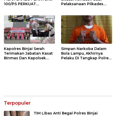
100/PS PERKUAT
Pelaksanaan Pilkades
SINERGITAS TNI-POLRI
Tandem Hulu-I
Kapolres Binjai Serah
Simpan Narkoba Dalam
Terimakan Jabatan Kasat
Bola Lampu, Akhirnya
Binmas Dan Kapolsek
Pelaku Di Tangkap Polres
Binjai Utara
Binjai
Terpopuler
TIM Libas Anti Begal Polres Binjai