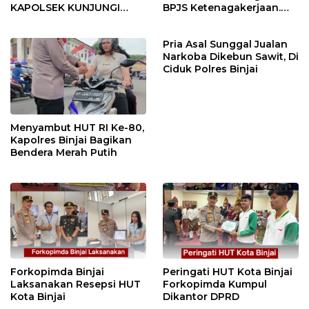
KAPOLSEK KUNJUNGI
BPJS Ketenagakerjaan.
VIHARA SETIA BUDDHA
“Dorong Perlindungan
BINJAI
Menyeluruh bagi Pekerja”
Pria Asal Sunggal Jualan
Narkoba Dikebun Sawit, Di
Ciduk Polres Binjai
Menyambut HUT RI Ke-80,
Kapolres Binjai Bagikan
Bendera Merah Putih
Forkopimda Binjai
Peringati HUT Kota Binjai
Laksanakan Resepsi HUT
Forkopimda Kumpul
Kota Binjai
Dikantor DPRD