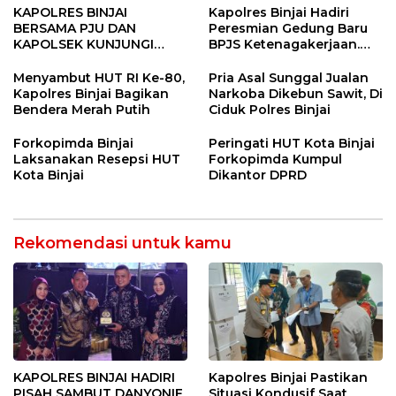
KAPOLRES BINJAI
Kapolres Binjai Hadiri
BERSAMA PJU DAN
Peresmian Gedung Baru
KAPOLSEK KUNJUNGI
BPJS Ketenagakerjaan.
VIHARA SETIA BUDDHA
“Dorong Perlindungan
BINJAI
Menyeluruh bagi Pekerja”
Menyambut HUT RI Ke-80,
Pria Asal Sunggal Jualan
Kapolres Binjai Bagikan
Narkoba Dikebun Sawit, Di
Bendera Merah Putih
Ciduk Polres Binjai
Forkopimda Binjai
Peringati HUT Kota Binjai
Laksanakan Resepsi HUT
Forkopimda Kumpul
Kota Binjai
Dikantor DPRD
Rekomendasi untuk kamu
KAPOLRES BINJAI HADIRI
Kapolres Binjai Pastikan
PISAH SAMBUT DANYONIF
Situasi Kondusif Saat