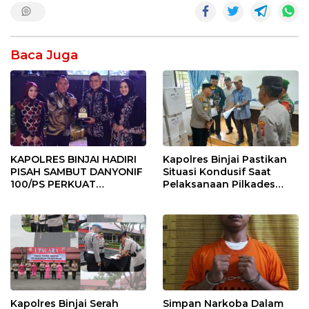
Baca Juga
KAPOLRES BINJAI HADIRI
Kapolres Binjai Pastikan
PISAH SAMBUT DANYONIF
Situasi Kondusif Saat
100/PS PERKUAT
Pelaksanaan Pilkades
SINERGITAS TNI-POLRI
Tandem Hulu-I
Kapolres Binjai Serah
Simpan Narkoba Dalam