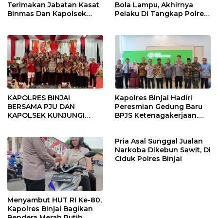
Terimakan Jabatan Kasat
Bola Lampu, Akhirnya
Binmas Dan Kapolsek
Pelaku Di Tangkap Polres
Binjai Utara
Binjai
KAPOLRES BINJAI
Kapolres Binjai Hadiri
BERSAMA PJU DAN
Peresmian Gedung Baru
KAPOLSEK KUNJUNGI
BPJS Ketenagakerjaan.
VIHARA SETIA BUDDHA
“Dorong Perlindungan
BINJAI
Menyeluruh bagi Pekerja”
Pria Asal Sunggal Jualan
Narkoba Dikebun Sawit, Di
Ciduk Polres Binjai
Menyambut HUT RI Ke-80,
Kapolres Binjai Bagikan
Bendera Merah Putih