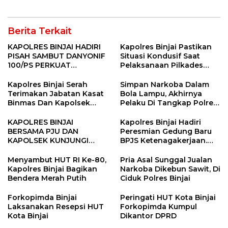
Berita Terkait
KAPOLRES BINJAI HADIRI
Kapolres Binjai Pastikan
PISAH SAMBUT DANYONIF
Situasi Kondusif Saat
100/PS PERKUAT
Pelaksanaan Pilkades
SINERGITAS TNI-POLRI
Tandem Hulu-I
Kapolres Binjai Serah
Simpan Narkoba Dalam
Terimakan Jabatan Kasat
Bola Lampu, Akhirnya
Binmas Dan Kapolsek
Pelaku Di Tangkap Polres
Binjai Utara
Binjai
KAPOLRES BINJAI
Kapolres Binjai Hadiri
BERSAMA PJU DAN
Peresmian Gedung Baru
KAPOLSEK KUNJUNGI
BPJS Ketenagakerjaan.
VIHARA SETIA BUDDHA
“Dorong Perlindungan
BINJAI
Menyeluruh bagi Pekerja”
Menyambut HUT RI Ke-80,
Pria Asal Sunggal Jualan
Kapolres Binjai Bagikan
Narkoba Dikebun Sawit, Di
Bendera Merah Putih
Ciduk Polres Binjai
Forkopimda Binjai
Peringati HUT Kota Binjai
Laksanakan Resepsi HUT
Forkopimda Kumpul
Kota Binjai
Dikantor DPRD