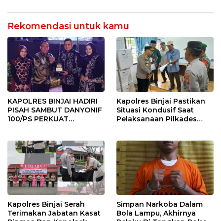
Rekomendasi untuk kamu
KAPOLRES BINJAI HADIRI
Kapolres Binjai Pastikan
PISAH SAMBUT DANYONIF
Situasi Kondusif Saat
100/PS PERKUAT
Pelaksanaan Pilkades
SINERGITAS TNI-POLRI
Tandem Hulu-I
Kapolres Binjai Serah
Simpan Narkoba Dalam
Terimakan Jabatan Kasat
Bola Lampu, Akhirnya