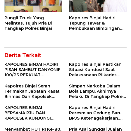
Pungli Truck Yang
Kapolres Binjai Hadiri
Melintas, Tujuh Pria Di
Tepung Tawar &
Tangkap Polres Binjai
Pembukaan Bimbingan
Manasik Haji Kota Binjai
Berita Terkait
KAPOLRES BINJAI HADIRI
Kapolres Binjai Pastikan
PISAH SAMBUT DANYONIF
Situasi Kondusif Saat
100/PS PERKUAT
Pelaksanaan Pilkades
SINERGITAS TNI-POLRI
Tandem Hulu-I
Kapolres Binjai Serah
Simpan Narkoba Dalam
Terimakan Jabatan Kasat
Bola Lampu, Akhirnya
Binmas Dan Kapolsek
Pelaku Di Tangkap Polres
Binjai Utara
Binjai
KAPOLRES BINJAI
Kapolres Binjai Hadiri
BERSAMA PJU DAN
Peresmian Gedung Baru
KAPOLSEK KUNJUNGI
BPJS Ketenagakerjaan.
VIHARA SETIA BUDDHA
“Dorong Perlindungan
BINJAI
Menyeluruh bagi Pekerja”
Menyambut HUT RI Ke-80,
Pria Asal Sunggal Jualan