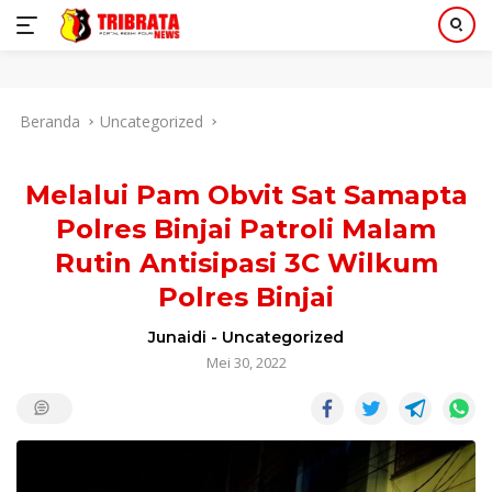
Langsung
Beranda
Uncategorized
ke
konten
Melalui Pam Obvit Sat Samapta
Polres Binjai Patroli Malam
Rutin Antisipasi 3C Wilkum
Polres Binjai
Junaidi
-
Uncategorized
Mei 30, 2022