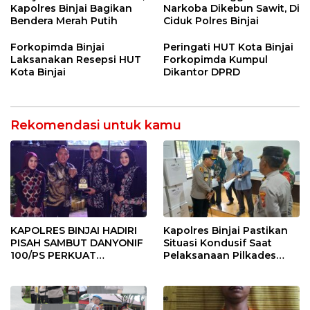
Kapolres Binjai Bagikan
Narkoba Dikebun Sawit, Di
Bendera Merah Putih
Ciduk Polres Binjai
Forkopimda Binjai
Peringati HUT Kota Binjai
Laksanakan Resepsi HUT
Forkopimda Kumpul
Kota Binjai
Dikantor DPRD
Rekomendasi untuk kamu
KAPOLRES BINJAI HADIRI
Kapolres Binjai Pastikan
PISAH SAMBUT DANYONIF
Situasi Kondusif Saat
100/PS PERKUAT
Pelaksanaan Pilkades
SINERGITAS TNI-POLRI
Tandem Hulu-I