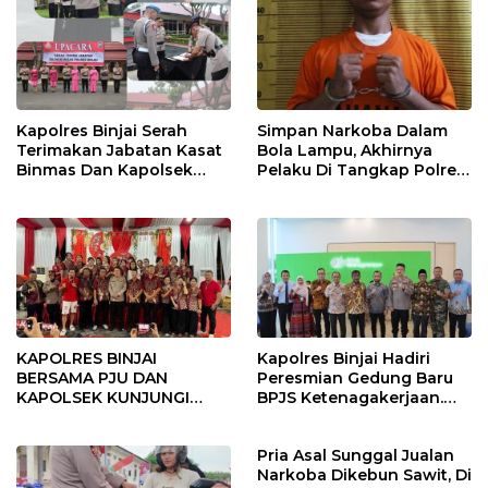
Kapolres Binjai Serah
Simpan Narkoba Dalam
Terimakan Jabatan Kasat
Bola Lampu, Akhirnya
Binmas Dan Kapolsek
Pelaku Di Tangkap Polres
Binjai Utara
Binjai
KAPOLRES BINJAI
Kapolres Binjai Hadiri
BERSAMA PJU DAN
Peresmian Gedung Baru
KAPOLSEK KUNJUNGI
BPJS Ketenagakerjaan.
VIHARA SETIA BUDDHA
“Dorong Perlindungan
BINJAI
Menyeluruh bagi Pekerja”
Pria Asal Sunggal Jualan
Narkoba Dikebun Sawit, Di