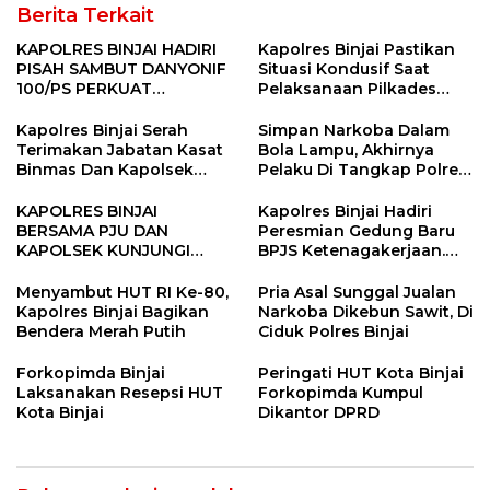
Berita Terkait
KAPOLRES BINJAI HADIRI
Kapolres Binjai Pastikan
PISAH SAMBUT DANYONIF
Situasi Kondusif Saat
100/PS PERKUAT
Pelaksanaan Pilkades
SINERGITAS TNI-POLRI
Tandem Hulu-I
Kapolres Binjai Serah
Simpan Narkoba Dalam
Terimakan Jabatan Kasat
Bola Lampu, Akhirnya
Binmas Dan Kapolsek
Pelaku Di Tangkap Polres
Binjai Utara
Binjai
KAPOLRES BINJAI
Kapolres Binjai Hadiri
BERSAMA PJU DAN
Peresmian Gedung Baru
KAPOLSEK KUNJUNGI
BPJS Ketenagakerjaan.
VIHARA SETIA BUDDHA
“Dorong Perlindungan
BINJAI
Menyeluruh bagi Pekerja”
Menyambut HUT RI Ke-80,
Pria Asal Sunggal Jualan
Kapolres Binjai Bagikan
Narkoba Dikebun Sawit, Di
Bendera Merah Putih
Ciduk Polres Binjai
Forkopimda Binjai
Peringati HUT Kota Binjai
Laksanakan Resepsi HUT
Forkopimda Kumpul
Kota Binjai
Dikantor DPRD