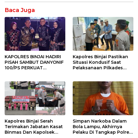
Baca Juga
KAPOLRES BINJAI HADIRI
Kapolres Binjai Pastikan
PISAH SAMBUT DANYONIF
Situasi Kondusif Saat
100/PS PERKUAT
Pelaksanaan Pilkades
SINERGITAS TNI-POLRI
Tandem Hulu-I
Kapolres Binjai Serah
Simpan Narkoba Dalam
Terimakan Jabatan Kasat
Bola Lampu, Akhirnya
Binmas Dan Kapolsek
Pelaku Di Tangkap Polres
Binjai Utara
Binjai