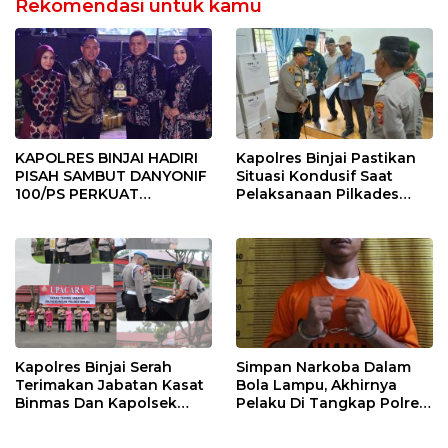
Rekomendasi untuk kamu
KAPOLRES BINJAI HADIRI
Kapolres Binjai Pastikan
PISAH SAMBUT DANYONIF
Situasi Kondusif Saat
100/PS PERKUAT
Pelaksanaan Pilkades
SINERGITAS TNI-POLRI
Tandem Hulu-I
Kapolres Binjai Serah
Simpan Narkoba Dalam
Terimakan Jabatan Kasat
Bola Lampu, Akhirnya
Binmas Dan Kapolsek
Pelaku Di Tangkap Polres
Binjai Utara
Binjai