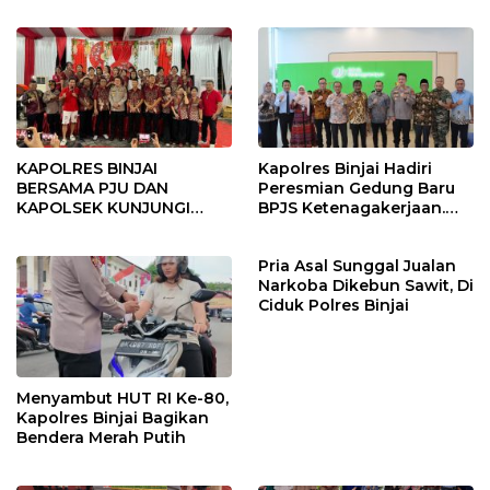
KAPOLRES BINJAI
Kapolres Binjai Hadiri
BERSAMA PJU DAN
Peresmian Gedung Baru
KAPOLSEK KUNJUNGI
BPJS Ketenagakerjaan.
VIHARA SETIA BUDDHA
“Dorong Perlindungan
BINJAI
Menyeluruh bagi Pekerja”
Pria Asal Sunggal Jualan
Narkoba Dikebun Sawit, Di
Ciduk Polres Binjai
Menyambut HUT RI Ke-80,
Kapolres Binjai Bagikan
Bendera Merah Putih