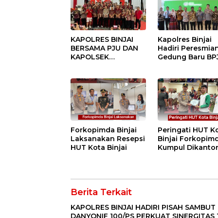
KAPOLRES BINJAI
Kapolres Binjai
BERSAMA PJU DAN
Hadiri Peresmia
KAPOLSEK
Gedung Baru BP
KUNJUNGI VIHARA
Ketenagakerjaan
SETIA BUDDHA
“Dorong
BINJAI
Perlindungan
Menyeluruh bag
Pekerja”
Forkopimda Binjai
Peringati HUT K
Laksanakan Resepsi
Binjai Forkopim
HUT Kota Binjai
Kumpul Dikanto
DPRD
Berita Terkait
KAPOLRES BINJAI HADIRI PISAH SAMBUT
DANYONIF 100/PS PERKUAT SINERGITAS 