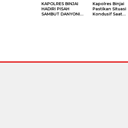
KAPOLRES BINJAI
Kapolres Binjai
HADIRI PISAH
Pastikan Situasi
SAMBUT DANYONIF
Kondusif Saat
100/PS PERKUAT
Pelaksanaan
SINERGITAS TNI-
Pilkades Tande
POLRI
Hulu-I