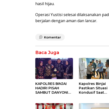
hasil hijau.
Operasi Yustisi selesai dilaksanakan pad
berjalan dengan aman dan lancar.
Komentar
Baca Juga
KAPOLRES BINJAI
Kapolres Binjai
HADIRI PISAH
Pastikan Situasi
SAMBUT DANYONIF
Kondusif Saat
100/PS PERKUAT
Pelaksanaan
SINERGITAS TNI-
Pilkades Tande
POLRI
Hulu-I