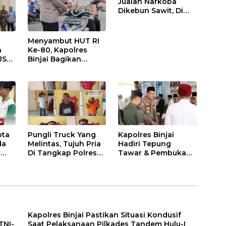
Jualan Narkoba
Dikebun Sawit, Di
Ciduk Polres Binjai
Menyambut HUT RI
n
Ke-80, Kapolres
JS
Binjai Bagikan
.
Bendera Merah Putih
i
ota
Pungli Truck Yang
Kapolres Binjai
da
Melintas, Tujuh Pria
Hadiri Tepung
r
Di Tangkap Polres
Tawar & Pembukaan
Binjai
Bimbingan Manasik
Haji Kota Binjai
Kapolres Binjai Pastikan Situasi Kondusif
TNI-
Saat Pelaksanaan Pilkades Tandem Hulu-I