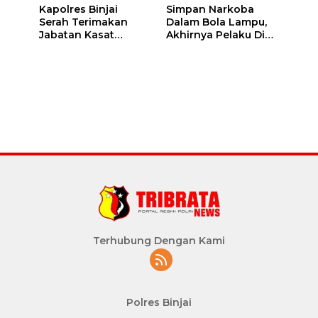
Kapolres Binjai
Simpan Narkoba
Serah Terimakan
Dalam Bola Lampu,
Jabatan Kasat
Akhirnya Pelaku Di
Binmas Dan
Tangkap Polres
m
Kapolsek Binjai
Binjai
Utara
Terhubung Dengan Kami
Polres Binjai