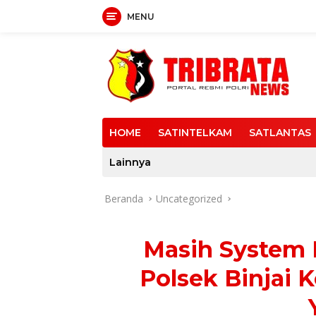
MENU
Langsung
ke
konten
HOME
SATINTELKAM
SATLANTAS
Lainnya
Beranda
Uncategorized
Masih System 
Polsek Binjai 