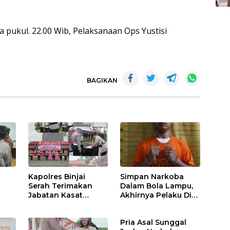
a pukul. 22.00 Wib, Pelaksanaan Ops Yustisi
BAGIKAN
Kapolres Binjai
Simpan Narkoba
Serah Terimakan
Dalam Bola Lampu,
Jabatan Kasat
Akhirnya Pelaku Di
Binmas Dan
Tangkap Polres
m
Kapolsek Binjai
Binjai
Pria Asal Sunggal
Utara