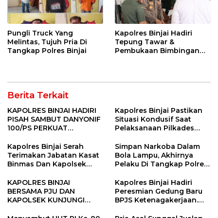
Pungli Truck Yang
Kapolres Binjai Hadiri
Melintas, Tujuh Pria Di
Tepung Tawar &
Tangkap Polres Binjai
Pembukaan Bimbingan
Manasik Haji Kota Binjai
Berita Terkait
KAPOLRES BINJAI HADIRI
Kapolres Binjai Pastikan
PISAH SAMBUT DANYONIF
Situasi Kondusif Saat
100/PS PERKUAT
Pelaksanaan Pilkades
SINERGITAS TNI-POLRI
Tandem Hulu-I
Kapolres Binjai Serah
Simpan Narkoba Dalam
Terimakan Jabatan Kasat
Bola Lampu, Akhirnya
Binmas Dan Kapolsek
Pelaku Di Tangkap Polres
Binjai Utara
Binjai
KAPOLRES BINJAI
Kapolres Binjai Hadiri
BERSAMA PJU DAN
Peresmian Gedung Baru
KAPOLSEK KUNJUNGI
BPJS Ketenagakerjaan.
VIHARA SETIA BUDDHA
“Dorong Perlindungan
BINJAI
Menyeluruh bagi Pekerja”