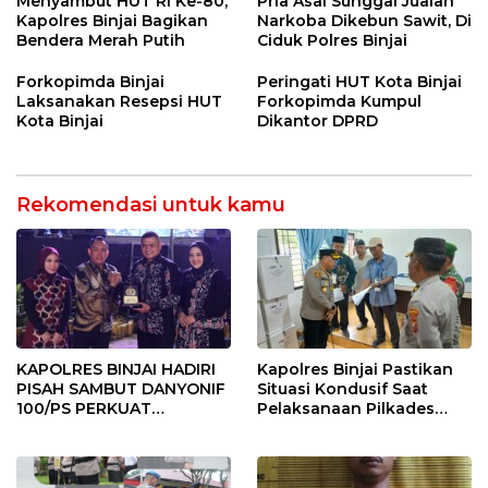
Menyambut HUT RI Ke-80,
Pria Asal Sunggal Jualan
Kapolres Binjai Bagikan
Narkoba Dikebun Sawit, Di
Bendera Merah Putih
Ciduk Polres Binjai
Forkopimda Binjai
Peringati HUT Kota Binjai
Laksanakan Resepsi HUT
Forkopimda Kumpul
Kota Binjai
Dikantor DPRD
Rekomendasi untuk kamu
KAPOLRES BINJAI HADIRI
Kapolres Binjai Pastikan
PISAH SAMBUT DANYONIF
Situasi Kondusif Saat
100/PS PERKUAT
Pelaksanaan Pilkades
SINERGITAS TNI-POLRI
Tandem Hulu-I