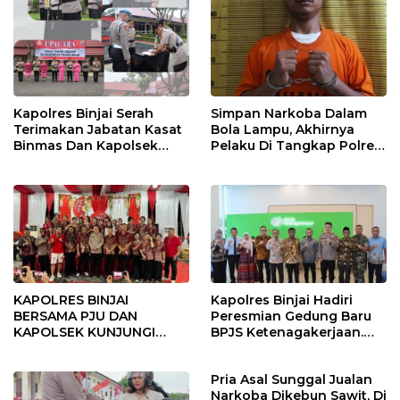
Kapolres Binjai Serah
Simpan Narkoba Dalam
Terimakan Jabatan Kasat
Bola Lampu, Akhirnya
Binmas Dan Kapolsek
Pelaku Di Tangkap Polres
Binjai Utara
Binjai
KAPOLRES BINJAI
Kapolres Binjai Hadiri
BERSAMA PJU DAN
Peresmian Gedung Baru
KAPOLSEK KUNJUNGI
BPJS Ketenagakerjaan.
VIHARA SETIA BUDDHA
“Dorong Perlindungan
BINJAI
Menyeluruh bagi Pekerja”
Pria Asal Sunggal Jualan
Narkoba Dikebun Sawit, Di