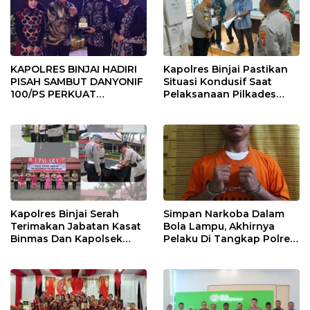
KAPOLRES BINJAI HADIRI
Kapolres Binjai Pastikan
PISAH SAMBUT DANYONIF
Situasi Kondusif Saat
100/PS PERKUAT
Pelaksanaan Pilkades
SINERGITAS TNI-POLRI
Tandem Hulu-I
Kapolres Binjai Serah
Simpan Narkoba Dalam
Terimakan Jabatan Kasat
Bola Lampu, Akhirnya
Binmas Dan Kapolsek
Pelaku Di Tangkap Polres
Binjai Utara
Binjai