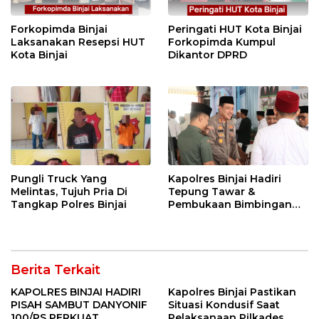
Forkopimda Binjai
Peringati HUT Kota Binjai
Laksanakan Resepsi HUT
Forkopimda Kumpul
Kota Binjai
Dikantor DPRD
Pungli Truck Yang
Kapolres Binjai Hadiri
Melintas, Tujuh Pria Di
Tepung Tawar &
Tangkap Polres Binjai
Pembukaan Bimbingan
Manasik Haji Kota Binjai
Berita Terkait
KAPOLRES BINJAI HADIRI
Kapolres Binjai Pastikan
PISAH SAMBUT DANYONIF
Situasi Kondusif Saat
100/PS PERKUAT
Pelaksanaan Pilkades