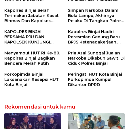
SINERGITAS TNI-POLRI
Tandem Hulu-I
Kapolres Binjai Serah
Simpan Narkoba Dalam
Terimakan Jabatan Kasat
Bola Lampu, Akhirnya
Binmas Dan Kapolsek
Pelaku Di Tangkap Polres
Binjai Utara
Binjai
KAPOLRES BINJAI
Kapolres Binjai Hadiri
BERSAMA PJU DAN
Peresmian Gedung Baru
KAPOLSEK KUNJUNGI
BPJS Ketenagakerjaan.
VIHARA SETIA BUDDHA
“Dorong Perlindungan
BINJAI
Menyeluruh bagi Pekerja”
Menyambut HUT RI Ke-80,
Pria Asal Sunggal Jualan
Kapolres Binjai Bagikan
Narkoba Dikebun Sawit, Di
Bendera Merah Putih
Ciduk Polres Binjai
Forkopimda Binjai
Peringati HUT Kota Binjai
Laksanakan Resepsi HUT
Forkopimda Kumpul
Kota Binjai
Dikantor DPRD
Rekomendasi untuk kamu