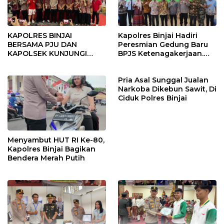
KAPOLRES BINJAI
Kapolres Binjai Hadiri
BERSAMA PJU DAN
Peresmian Gedung Baru
KAPOLSEK KUNJUNGI
BPJS Ketenagakerjaan.
VIHARA SETIA BUDDHA
“Dorong Perlindungan
BINJAI
Menyeluruh bagi Pekerja”
Pria Asal Sunggal Jualan
Narkoba Dikebun Sawit, Di
Ciduk Polres Binjai
Menyambut HUT RI Ke-80,
Kapolres Binjai Bagikan
Bendera Merah Putih