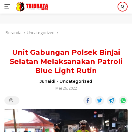
Langsung
Beranda
Uncategorized
ke
konten
Unit Gabungan Polsek Binjai
Selatan Melaksanakan Patroli
Blue Light Rutin
Junaidi
-
Uncategorized
Mei 26, 2022