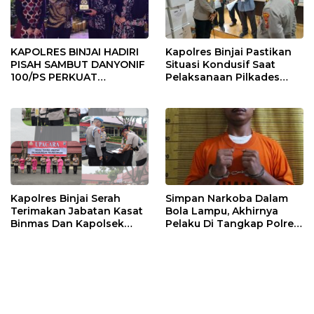
KAPOLRES BINJAI HADIRI
Kapolres Binjai Pastikan
PISAH SAMBUT DANYONIF
Situasi Kondusif Saat
100/PS PERKUAT
Pelaksanaan Pilkades
SINERGITAS TNI-POLRI
Tandem Hulu-I
Kapolres Binjai Serah
Simpan Narkoba Dalam
Terimakan Jabatan Kasat
Bola Lampu, Akhirnya
Binmas Dan Kapolsek
Pelaku Di Tangkap Polres
Binjai Utara
Binjai