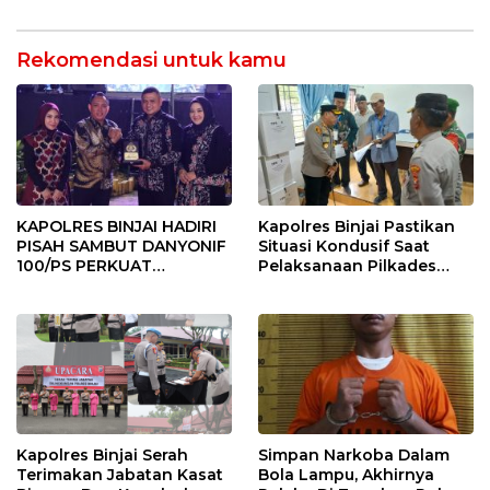
Rekomendasi untuk kamu
KAPOLRES BINJAI HADIRI
Kapolres Binjai Pastikan
PISAH SAMBUT DANYONIF
Situasi Kondusif Saat
100/PS PERKUAT
Pelaksanaan Pilkades
SINERGITAS TNI-POLRI
Tandem Hulu-I
Kapolres Binjai Serah
Simpan Narkoba Dalam
Terimakan Jabatan Kasat
Bola Lampu, Akhirnya