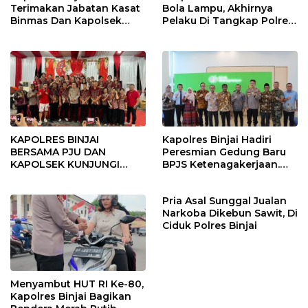
Terimakan Jabatan Kasat
Bola Lampu, Akhirnya
Binmas Dan Kapolsek
Pelaku Di Tangkap Polres
Binjai Utara
Binjai
KAPOLRES BINJAI
Kapolres Binjai Hadiri
BERSAMA PJU DAN
Peresmian Gedung Baru
KAPOLSEK KUNJUNGI
BPJS Ketenagakerjaan.
VIHARA SETIA BUDDHA
“Dorong Perlindungan
BINJAI
Menyeluruh bagi Pekerja”
Pria Asal Sunggal Jualan
Narkoba Dikebun Sawit, Di
Ciduk Polres Binjai
Menyambut HUT RI Ke-80,
Kapolres Binjai Bagikan