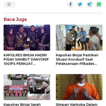
Baca Juga
KAPOLRES BINJAI HADIRI
Kapolres Binjai Pastikan
PISAH SAMBUT DANYONIF
Situasi Kondusif Saat
100/PS PERKUAT
Pelaksanaan Pilkades
SINERGITAS TNI-POLRI
Tandem Hulu-I
Kapolres Binjai Serah
Simpan Narkoba Dalam