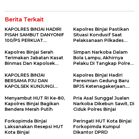
Berita Terkait
KAPOLRES BINJAI HADIRI
Kapolres Binjai Pastikan
PISAH SAMBUT DANYONIF
Situasi Kondusif Saat
100/PS PERKUAT
Pelaksanaan Pilkades
SINERGITAS TNI-POLRI
Tandem Hulu-I
Kapolres Binjai Serah
Simpan Narkoba Dalam
Terimakan Jabatan Kasat
Bola Lampu, Akhirnya
Binmas Dan Kapolsek
Pelaku Di Tangkap Polres
Binjai Utara
Binjai
KAPOLRES BINJAI
Kapolres Binjai Hadiri
BERSAMA PJU DAN
Peresmian Gedung Baru
KAPOLSEK KUNJUNGI
BPJS Ketenagakerjaan.
VIHARA SETIA BUDDHA
“Dorong Perlindungan
BINJAI
Menyeluruh bagi Pekerja”
Menyambut HUT RI Ke-80,
Pria Asal Sunggal Jualan
Kapolres Binjai Bagikan
Narkoba Dikebun Sawit, Di
Bendera Merah Putih
Ciduk Polres Binjai
Forkopimda Binjai
Peringati HUT Kota Binjai
Laksanakan Resepsi HUT
Forkopimda Kumpul
Kota Binjai
Dikantor DPRD