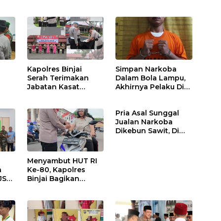
Kapolres Binjai
Simpan Narkoba
Serah Terimakan
Dalam Bola Lampu,
Jabatan Kasat
Akhirnya Pelaku Di
Binmas Dan
Tangkap Polres
m
Kapolsek Binjai
Binjai
Pria Asal Sunggal
Utara
Jualan Narkoba
Dikebun Sawit, Di
Ciduk Polres Binjai
Menyambut HUT RI
n
Ke-80, Kapolres
JS
Binjai Bagikan
.
Bendera Merah Putih
i