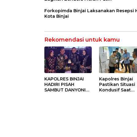
Forkopimda Binjai Laksanakan Resepsi
Kota Binjai
Rekomendasi untuk kamu
KAPOLRES BINJAI
Kapolres Binjai
HADIRI PISAH
Pastikan Situasi
SAMBUT DANYONIF
Kondusif Saat
100/PS PERKUAT
Pelaksanaan
SINERGITAS TNI-
Pilkades Tande
POLRI
Hulu-I