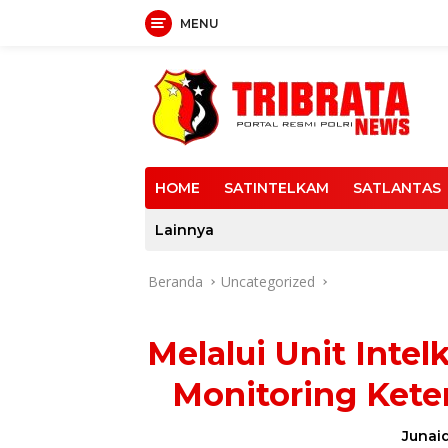
MENU
Langsung
ke
konten
HOME
SATINTELKAM
SATLANTAS
Lainnya
Beranda
Uncategorized
Melalui Unit Inte
Monitoring Kete
Junaid