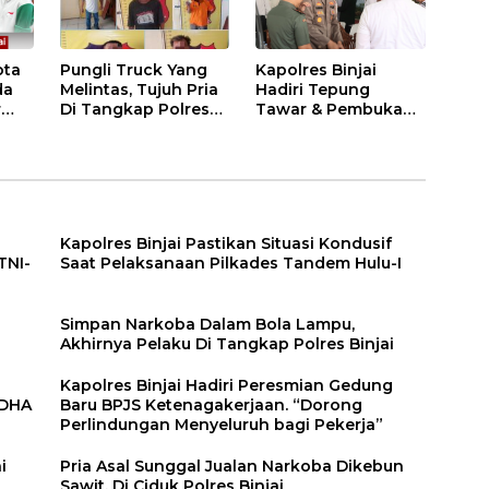
ota
Pungli Truck Yang
Kapolres Binjai
da
Melintas, Tujuh Pria
Hadiri Tepung
r
Di Tangkap Polres
Tawar & Pembukaan
Binjai
Bimbingan Manasik
Haji Kota Binjai
Kapolres Binjai Pastikan Situasi Kondusif
TNI-
Saat Pelaksanaan Pilkades Tandem Hulu-I
n
Simpan Narkoba Dalam Bola Lampu,
Akhirnya Pelaku Di Tangkap Polres Binjai
Kapolres Binjai Hadiri Peresmian Gedung
DDHA
Baru BPJS Ketenagakerjaan. “Dorong
Perlindungan Menyeluruh bagi Pekerja”
i
Pria Asal Sunggal Jualan Narkoba Dikebun
Sawit, Di Ciduk Polres Binjai