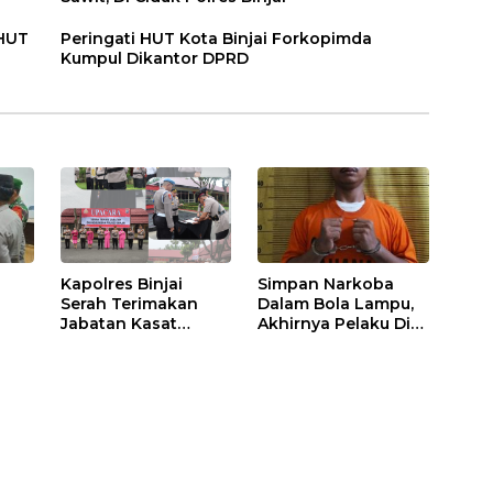
 HUT
Peringati HUT Kota Binjai Forkopimda
Kumpul Dikantor DPRD
Kapolres Binjai
Simpan Narkoba
Serah Terimakan
Dalam Bola Lampu,
Jabatan Kasat
Akhirnya Pelaku Di
Binmas Dan
Tangkap Polres
m
Kapolsek Binjai
Binjai
Utara