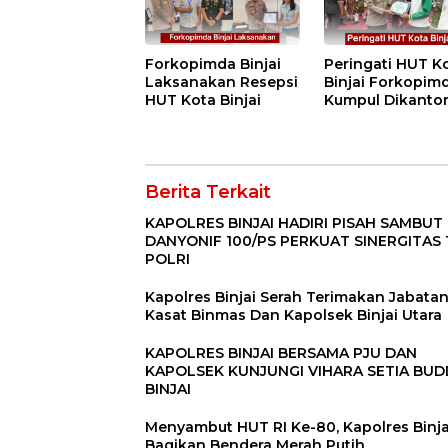
Pekerja”
Forkopimda Binjai
Peringati HUT K
Laksanakan Resepsi
Binjai Forkopim
HUT Kota Binjai
Kumpul Dikanto
DPRD
Berita Terkait
KAPOLRES BINJAI HADIRI PISAH SAMBUT
DANYONIF 100/PS PERKUAT SINERGITAS 
POLRI
Kapolres Binjai Serah Terimakan Jabata
Kasat Binmas Dan Kapolsek Binjai Utara
KAPOLRES BINJAI BERSAMA PJU DAN
KAPOLSEK KUNJUNGI VIHARA SETIA BU
BINJAI
Menyambut HUT RI Ke-80, Kapolres Binja
Bagikan Bendera Merah Putih