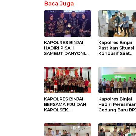
Baca Juga
KAPOLRES BINJAI
Kapolres Binjai
HADIRI PISAH
Pastikan Situasi
SAMBUT DANYONIF
Kondusif Saat
100/PS PERKUAT
Pelaksanaan
SINERGITAS TNI-
Pilkades Tande
POLRI
Hulu-I
KAPOLRES BINJAI
Kapolres Binjai
BERSAMA PJU DAN
Hadiri Peresmia
KAPOLSEK
Gedung Baru BP
KUNJUNGI VIHARA
Ketenagakerjaan
SETIA BUDDHA
“Dorong
BINJAI
Perlindungan
Menyeluruh bag