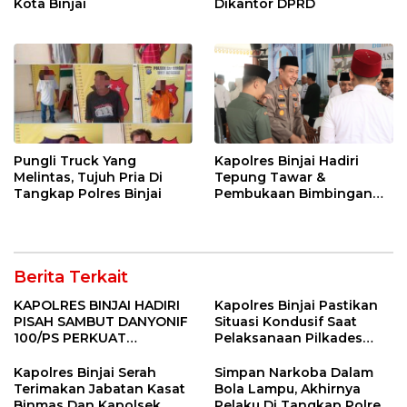
Kota Binjai
Dikantor DPRD
Pungli Truck Yang
Kapolres Binjai Hadiri
Melintas, Tujuh Pria Di
Tepung Tawar &
Tangkap Polres Binjai
Pembukaan Bimbingan
Manasik Haji Kota Binjai
Berita Terkait
KAPOLRES BINJAI HADIRI
Kapolres Binjai Pastikan
PISAH SAMBUT DANYONIF
Situasi Kondusif Saat
100/PS PERKUAT
Pelaksanaan Pilkades
SINERGITAS TNI-POLRI
Tandem Hulu-I
Kapolres Binjai Serah
Simpan Narkoba Dalam
Terimakan Jabatan Kasat
Bola Lampu, Akhirnya
Binmas Dan Kapolsek
Pelaku Di Tangkap Polres