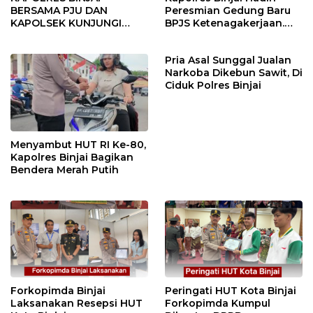
BERSAMA PJU DAN
Peresmian Gedung Baru
KAPOLSEK KUNJUNGI
BPJS Ketenagakerjaan.
VIHARA SETIA BUDDHA
“Dorong Perlindungan
BINJAI
Menyeluruh bagi Pekerja”
Pria Asal Sunggal Jualan
Narkoba Dikebun Sawit, Di
Ciduk Polres Binjai
Menyambut HUT RI Ke-80,
Kapolres Binjai Bagikan
Bendera Merah Putih
Forkopimda Binjai
Peringati HUT Kota Binjai
Laksanakan Resepsi HUT
Forkopimda Kumpul