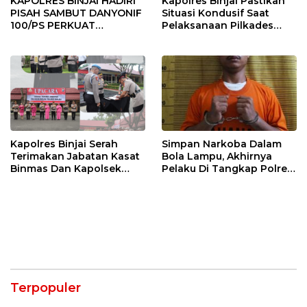
KAPOLRES BINJAI HADIRI
Kapolres Binjai Pastikan
PISAH SAMBUT DANYONIF
Situasi Kondusif Saat
100/PS PERKUAT
Pelaksanaan Pilkades
SINERGITAS TNI-POLRI
Tandem Hulu-I
Kapolres Binjai Serah
Simpan Narkoba Dalam
Terimakan Jabatan Kasat
Bola Lampu, Akhirnya
Binmas Dan Kapolsek
Pelaku Di Tangkap Polres
Binjai Utara
Binjai
Terpopuler