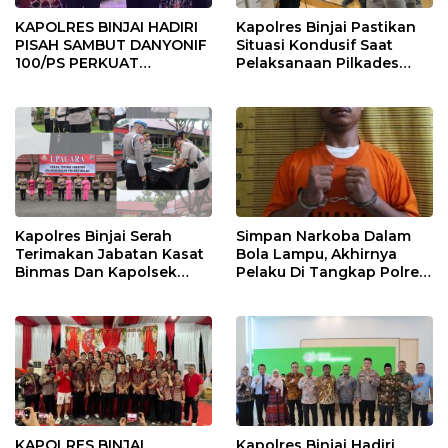
KAPOLRES BINJAI HADIRI
Kapolres Binjai Pastikan
PISAH SAMBUT DANYONIF
Situasi Kondusif Saat
100/PS PERKUAT
Pelaksanaan Pilkades
SINERGITAS TNI-POLRI
Tandem Hulu-I
Kapolres Binjai Serah
Simpan Narkoba Dalam
Terimakan Jabatan Kasat
Bola Lampu, Akhirnya
Binmas Dan Kapolsek
Pelaku Di Tangkap Polres
Binjai Utara
Binjai
KAPOLRES BINJAI
Kapolres Binjai Hadiri