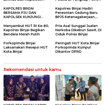
Binjai Utara
Binjai
KAPOLRES BINJAI
Kapolres Binjai Hadiri
BERSAMA PJU DAN
Peresmian Gedung Baru
KAPOLSEK KUNJUNGI
BPJS Ketenagakerjaan.
VIHARA SETIA BUDDHA
“Dorong Perlindungan
BINJAI
Menyeluruh bagi Pekerja”
Menyambut HUT RI Ke-80,
Pria Asal Sunggal Jualan
Kapolres Binjai Bagikan
Narkoba Dikebun Sawit, Di
Bendera Merah Putih
Ciduk Polres Binjai
Forkopimda Binjai
Peringati HUT Kota Binjai
Laksanakan Resepsi HUT
Forkopimda Kumpul
Kota Binjai
Dikantor DPRD
Rekomendasi untuk kamu