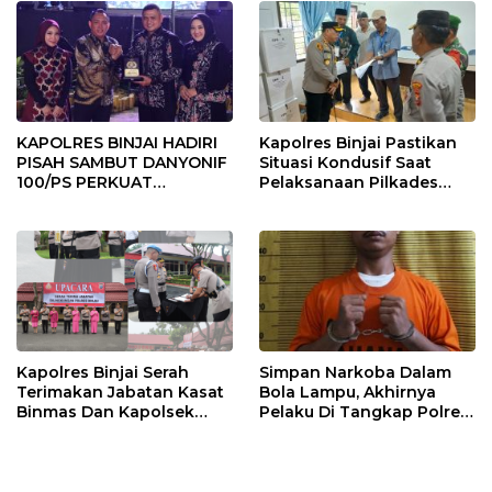
KAPOLRES BINJAI HADIRI
Kapolres Binjai Pastikan
PISAH SAMBUT DANYONIF
Situasi Kondusif Saat
100/PS PERKUAT
Pelaksanaan Pilkades
SINERGITAS TNI-POLRI
Tandem Hulu-I
Kapolres Binjai Serah
Simpan Narkoba Dalam
Terimakan Jabatan Kasat
Bola Lampu, Akhirnya
Binmas Dan Kapolsek
Pelaku Di Tangkap Polres
Binjai Utara
Binjai