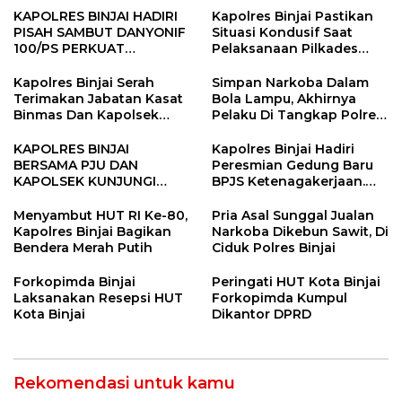
KAPOLRES BINJAI HADIRI
Kapolres Binjai Pastikan
PISAH SAMBUT DANYONIF
Situasi Kondusif Saat
100/PS PERKUAT
Pelaksanaan Pilkades
SINERGITAS TNI-POLRI
Tandem Hulu-I
Kapolres Binjai Serah
Simpan Narkoba Dalam
Terimakan Jabatan Kasat
Bola Lampu, Akhirnya
Binmas Dan Kapolsek
Pelaku Di Tangkap Polres
Binjai Utara
Binjai
KAPOLRES BINJAI
Kapolres Binjai Hadiri
BERSAMA PJU DAN
Peresmian Gedung Baru
KAPOLSEK KUNJUNGI
BPJS Ketenagakerjaan.
VIHARA SETIA BUDDHA
“Dorong Perlindungan
BINJAI
Menyeluruh bagi Pekerja”
Menyambut HUT RI Ke-80,
Pria Asal Sunggal Jualan
Kapolres Binjai Bagikan
Narkoba Dikebun Sawit, Di
Bendera Merah Putih
Ciduk Polres Binjai
Forkopimda Binjai
Peringati HUT Kota Binjai
Laksanakan Resepsi HUT
Forkopimda Kumpul
Kota Binjai
Dikantor DPRD
Rekomendasi untuk kamu