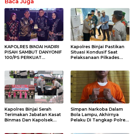
Baca Juga
KAPOLRES BINJAI HADIRI
Kapolres Binjai Pastikan
PISAH SAMBUT DANYONIF
Situasi Kondusif Saat
100/PS PERKUAT
Pelaksanaan Pilkades
SINERGITAS TNI-POLRI
Tandem Hulu-I
Kapolres Binjai Serah
Simpan Narkoba Dalam
Terimakan Jabatan Kasat
Bola Lampu, Akhirnya
Binmas Dan Kapolsek
Pelaku Di Tangkap Polres
Binjai Utara
Binjai