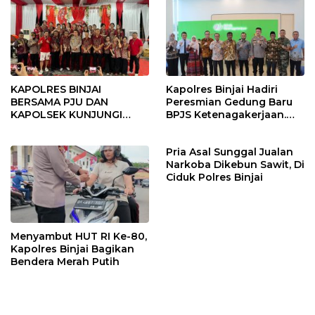
KAPOLRES BINJAI
Kapolres Binjai Hadiri
BERSAMA PJU DAN
Peresmian Gedung Baru
KAPOLSEK KUNJUNGI
BPJS Ketenagakerjaan.
VIHARA SETIA BUDDHA
“Dorong Perlindungan
BINJAI
Menyeluruh bagi Pekerja”
Pria Asal Sunggal Jualan
Narkoba Dikebun Sawit, Di
Ciduk Polres Binjai
Menyambut HUT RI Ke-80,
Kapolres Binjai Bagikan
Bendera Merah Putih