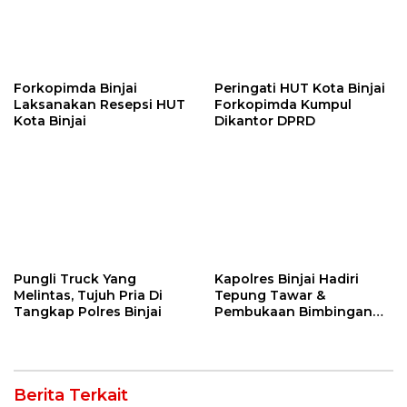
Forkopimda Binjai
Peringati HUT Kota Binjai
Laksanakan Resepsi HUT
Forkopimda Kumpul
Kota Binjai
Dikantor DPRD
Pungli Truck Yang
Kapolres Binjai Hadiri
Melintas, Tujuh Pria Di
Tepung Tawar &
Tangkap Polres Binjai
Pembukaan Bimbingan
Manasik Haji Kota Binjai
Berita Terkait