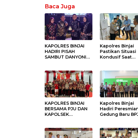
Baca Juga
KAPOLRES BINJAI
Kapolres Binjai
HADIRI PISAH
Pastikan Situasi
SAMBUT DANYONIF
Kondusif Saat
100/PS PERKUAT
Pelaksanaan
SINERGITAS TNI-
Pilkades Tande
POLRI
Hulu-I
KAPOLRES BINJAI
Kapolres Binjai
BERSAMA PJU DAN
Hadiri Peresmia
KAPOLSEK
Gedung Baru BP
KUNJUNGI VIHARA
Ketenagakerjaan
SETIA BUDDHA
“Dorong
BINJAI
Perlindungan
Menyeluruh bag