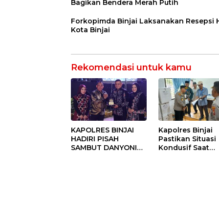
Bagikan Bendera Merah Putih
Forkopimda Binjai Laksanakan Resepsi
Kota Binjai
Rekomendasi untuk kamu
KAPOLRES BINJAI
Kapolres Binjai
HADIRI PISAH
Pastikan Situasi
SAMBUT DANYONIF
Kondusif Saat
100/PS PERKUAT
Pelaksanaan
SINERGITAS TNI-
Pilkades Tande
POLRI
Hulu-I