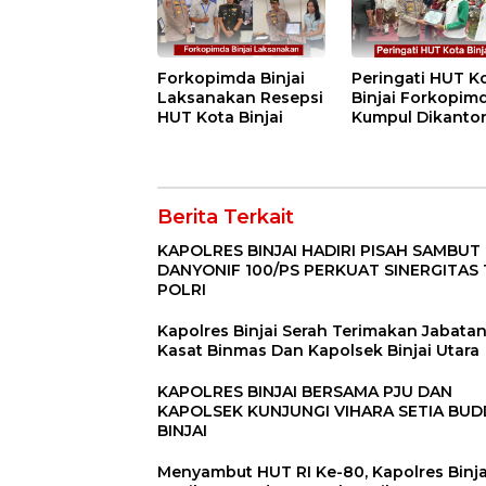
Pekerja”
Forkopimda Binjai
Peringati HUT K
Laksanakan Resepsi
Binjai Forkopim
HUT Kota Binjai
Kumpul Dikanto
DPRD
Berita Terkait
KAPOLRES BINJAI HADIRI PISAH SAMBUT
DANYONIF 100/PS PERKUAT SINERGITAS 
POLRI
Kapolres Binjai Serah Terimakan Jabata
Kasat Binmas Dan Kapolsek Binjai Utara
KAPOLRES BINJAI BERSAMA PJU DAN
KAPOLSEK KUNJUNGI VIHARA SETIA BU
BINJAI
Menyambut HUT RI Ke-80, Kapolres Binja