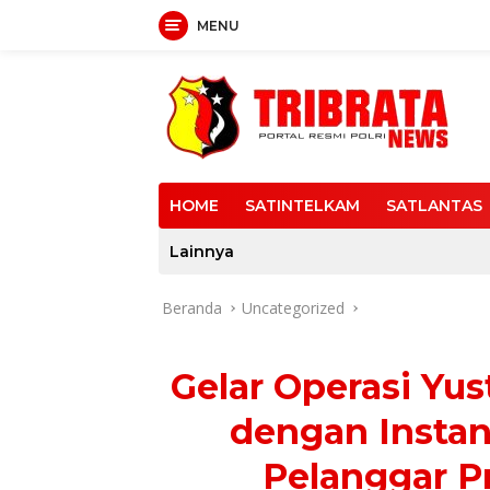
MENU
Langsung
ke
konten
HOME
SATINTELKAM
SATLANTAS
Lainnya
Beranda
Uncategorized
Gelar Operasi Yus
dengan Instan
Pelanggar P