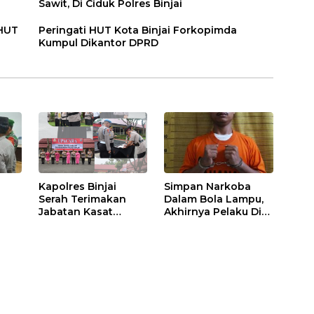
Sawit, Di Ciduk Polres Binjai
 HUT
Peringati HUT Kota Binjai Forkopimda
Kumpul Dikantor DPRD
Kapolres Binjai
Simpan Narkoba
Serah Terimakan
Dalam Bola Lampu,
Jabatan Kasat
Akhirnya Pelaku Di
Binmas Dan
Tangkap Polres
m
Kapolsek Binjai
Binjai
Utara