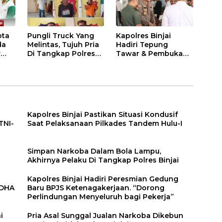
ota
Pungli Truck Yang
Kapolres Binjai
da
Melintas, Tujuh Pria
Hadiri Tepung
r
Di Tangkap Polres
Tawar & Pembukaan
Binjai
Bimbingan Manasik
Haji Kota Binjai
Kapolres Binjai Pastikan Situasi Kondusif
TNI-
Saat Pelaksanaan Pilkades Tandem Hulu-I
n
Simpan Narkoba Dalam Bola Lampu,
Akhirnya Pelaku Di Tangkap Polres Binjai
Kapolres Binjai Hadiri Peresmian Gedung
DDHA
Baru BPJS Ketenagakerjaan. “Dorong
Perlindungan Menyeluruh bagi Pekerja”
i
Pria Asal Sunggal Jualan Narkoba Dikebun