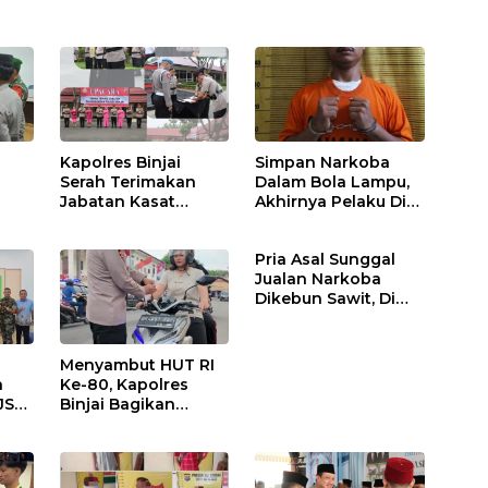
Kapolres Binjai
Simpan Narkoba
Serah Terimakan
Dalam Bola Lampu,
Jabatan Kasat
Akhirnya Pelaku Di
Binmas Dan
Tangkap Polres
m
Kapolsek Binjai
Binjai
Pria Asal Sunggal
Utara
Jualan Narkoba
Dikebun Sawit, Di
Ciduk Polres Binjai
Menyambut HUT RI
n
Ke-80, Kapolres
JS
Binjai Bagikan
.
Bendera Merah Putih
i