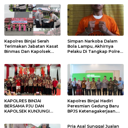
Kapolres Binjai Serah
Simpan Narkoba Dalam
Terimakan Jabatan Kasat
Bola Lampu, Akhirnya
Binmas Dan Kapolsek
Pelaku Di Tangkap Polres
Binjai Utara
Binjai
KAPOLRES BINJAI
Kapolres Binjai Hadiri
BERSAMA PJU DAN
Peresmian Gedung Baru
KAPOLSEK KUNJUNGI
BPJS Ketenagakerjaan.
VIHARA SETIA BUDDHA
“Dorong Perlindungan
BINJAI
Menyeluruh bagi Pekerja”
Pria Asal Sunggal Jualan