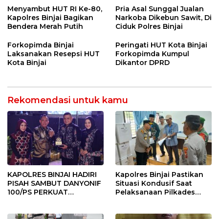
BINJAI
Menyeluruh bagi Pekerja”
Menyambut HUT RI Ke-80,
Pria Asal Sunggal Jualan
Kapolres Binjai Bagikan
Narkoba Dikebun Sawit, Di
Bendera Merah Putih
Ciduk Polres Binjai
Forkopimda Binjai
Peringati HUT Kota Binjai
Laksanakan Resepsi HUT
Forkopimda Kumpul
Kota Binjai
Dikantor DPRD
Rekomendasi untuk kamu
KAPOLRES BINJAI HADIRI
Kapolres Binjai Pastikan
PISAH SAMBUT DANYONIF
Situasi Kondusif Saat
100/PS PERKUAT
Pelaksanaan Pilkades
SINERGITAS TNI-POLRI
Tandem Hulu-I