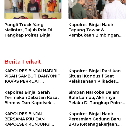
Pungli Truck Yang
Kapolres Binjai Hadiri
Melintas, Tujuh Pria Di
Tepung Tawar &
Tangkap Polres Binjai
Pembukaan Bimbingan
Manasik Haji Kota Binjai
Berita Terkait
KAPOLRES BINJAI HADIRI
Kapolres Binjai Pastikan
PISAH SAMBUT DANYONIF
Situasi Kondusif Saat
100/PS PERKUAT
Pelaksanaan Pilkades
SINERGITAS TNI-POLRI
Tandem Hulu-I
Kapolres Binjai Serah
Simpan Narkoba Dalam
Terimakan Jabatan Kasat
Bola Lampu, Akhirnya
Binmas Dan Kapolsek
Pelaku Di Tangkap Polres
Binjai Utara
Binjai
KAPOLRES BINJAI
Kapolres Binjai Hadiri
BERSAMA PJU DAN
Peresmian Gedung Baru
KAPOLSEK KUNJUNGI
BPJS Ketenagakerjaan.
VIHARA SETIA BUDDHA
“Dorong Perlindungan