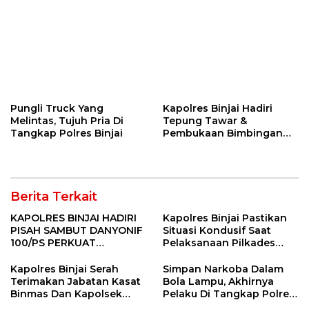
Pungli Truck Yang
Kapolres Binjai Hadiri
Melintas, Tujuh Pria Di
Tepung Tawar &
Tangkap Polres Binjai
Pembukaan Bimbingan
Manasik Haji Kota Binjai
Berita Terkait
KAPOLRES BINJAI HADIRI
Kapolres Binjai Pastikan
PISAH SAMBUT DANYONIF
Situasi Kondusif Saat
100/PS PERKUAT
Pelaksanaan Pilkades
SINERGITAS TNI-POLRI
Tandem Hulu-I
Kapolres Binjai Serah
Simpan Narkoba Dalam
Terimakan Jabatan Kasat
Bola Lampu, Akhirnya
Binmas Dan Kapolsek
Pelaku Di Tangkap Polres
Binjai Utara
Binjai