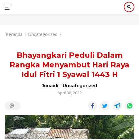
Langsung
Beranda
Uncategorized
ke
konten
Bhayangkari Peduli Dalam
Rangka Menyambut Hari Raya
Idul Fitri 1 Syawal 1443 H
Junaidi
-
Uncategorized
April 30, 2022