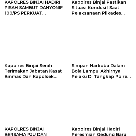
KAPOLRES BINJAI HADIRI
Kapolres Binjai Pastikan
PISAH SAMBUT DANYONIF
Situasi Kondusif Saat
100/PS PERKUAT
Pelaksanaan Pilkades
SINERGITAS TNI-POLRI
Tandem Hulu-I
Kapolres Binjai Serah
Simpan Narkoba Dalam
Terimakan Jabatan Kasat
Bola Lampu, Akhirnya
Binmas Dan Kapolsek
Pelaku Di Tangkap Polres
Binjai Utara
Binjai
KAPOLRES BINJAI
Kapolres Binjai Hadiri
BERSAMA PJU DAN
Peresmian Gedung Baru