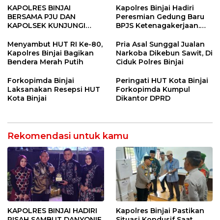
KAPOLRES BINJAI
Kapolres Binjai Hadiri
BERSAMA PJU DAN
Peresmian Gedung Baru
KAPOLSEK KUNJUNGI
BPJS Ketenagakerjaan.
VIHARA SETIA BUDDHA
“Dorong Perlindungan
BINJAI
Menyeluruh bagi Pekerja”
Menyambut HUT RI Ke-80,
Pria Asal Sunggal Jualan
Kapolres Binjai Bagikan
Narkoba Dikebun Sawit, Di
Bendera Merah Putih
Ciduk Polres Binjai
Forkopimda Binjai
Peringati HUT Kota Binjai
Laksanakan Resepsi HUT
Forkopimda Kumpul
Kota Binjai
Dikantor DPRD
Rekomendasi untuk kamu
KAPOLRES BINJAI HADIRI
Kapolres Binjai Pastikan
PISAH SAMBUT DANYONIF
Situasi Kondusif Saat