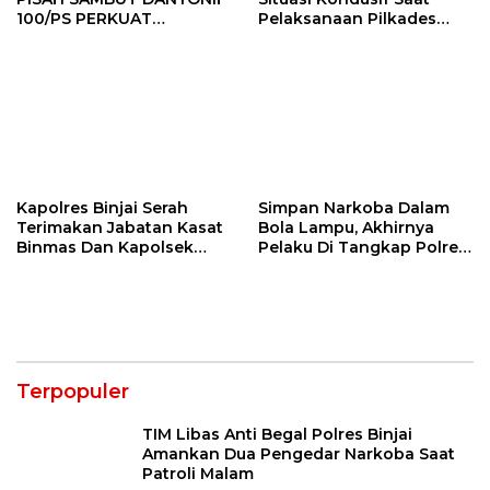
100/PS PERKUAT
Pelaksanaan Pilkades
SINERGITAS TNI-POLRI
Tandem Hulu-I
Kapolres Binjai Serah
Simpan Narkoba Dalam
Terimakan Jabatan Kasat
Bola Lampu, Akhirnya
Binmas Dan Kapolsek
Pelaku Di Tangkap Polres
Binjai Utara
Binjai
Terpopuler
TIM Libas Anti Begal Polres Binjai
Amankan Dua Pengedar Narkoba Saat
Patroli Malam