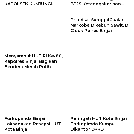
KAPOLSEK KUNJUNGI
BPJS Ketenagakerjaan.
VIHARA SETIA BUDDHA
“Dorong Perlindungan
BINJAI
Menyeluruh bagi Pekerja”
Pria Asal Sunggal Jualan
Narkoba Dikebun Sawit, Di
Ciduk Polres Binjai
Menyambut HUT RI Ke-80,
Kapolres Binjai Bagikan
Bendera Merah Putih
Forkopimda Binjai
Peringati HUT Kota Binjai
Laksanakan Resepsi HUT
Forkopimda Kumpul
Kota Binjai
Dikantor DPRD