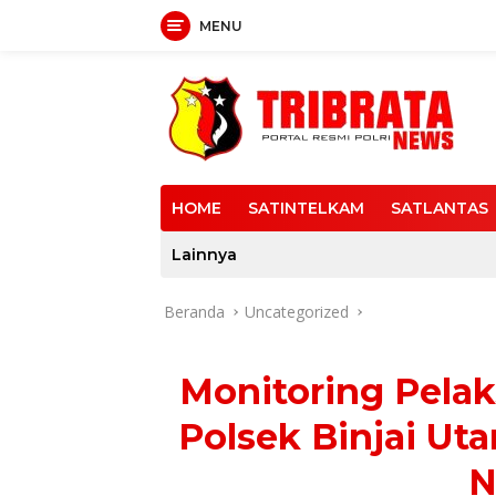
MENU
Langsung
ke
konten
HOME
SATINTELKAM
SATLANTAS
Lainnya
Beranda
Uncategorized
Monitoring Pelak
Polsek Binjai Ut
N