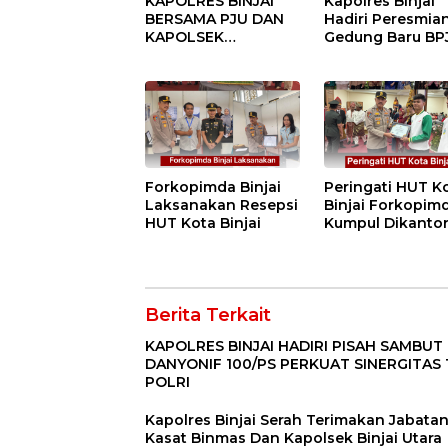
KAPOLRES BINJAI
Kapolres Binjai
BERSAMA PJU DAN
Hadiri Peresmia
KAPOLSEK
Gedung Baru BP
KUNJUNGI VIHARA
Ketenagakerjaan
SETIA BUDDHA
“Dorong
BINJAI
Perlindungan
Menyeluruh bag
Pekerja”
Forkopimda Binjai
Peringati HUT K
Laksanakan Resepsi
Binjai Forkopim
HUT Kota Binjai
Kumpul Dikanto
DPRD
Berita Terkait
KAPOLRES BINJAI HADIRI PISAH SAMBUT
DANYONIF 100/PS PERKUAT SINERGITAS 
POLRI
Kapolres Binjai Serah Terimakan Jabata
Kasat Binmas Dan Kapolsek Binjai Utara