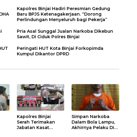
Kapolres Binjai Hadiri Peresmian Gedung
DDHA
Baru BPJS Ketenagakerjaan. “Dorong
Perlindungan Menyeluruh bagi Pekerja”
i
Pria Asal Sunggal Jualan Narkoba Dikebun
Sawit, Di Ciduk Polres Binjai
 HUT
Peringati HUT Kota Binjai Forkopimda
Kumpul Dikantor DPRD
Kapolres Binjai
Simpan Narkoba
Serah Terimakan
Dalam Bola Lampu,
Jabatan Kasat
Akhirnya Pelaku Di
Binmas Dan
Tangkap Polres