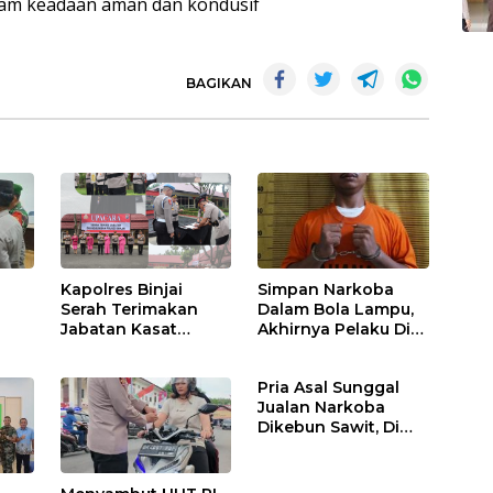
alam keadaan aman dan kondusif
BAGIKAN
Kapolres Binjai
Simpan Narkoba
Serah Terimakan
Dalam Bola Lampu,
Jabatan Kasat
Akhirnya Pelaku Di
Binmas Dan
Tangkap Polres
m
Kapolsek Binjai
Binjai
Pria Asal Sunggal
Utara
Jualan Narkoba
Dikebun Sawit, Di
Ciduk Polres Binjai