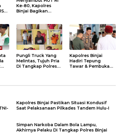
Menyambut HUT RI
n
Ke-80, Kapolres
JS
Binjai Bagikan
.
Bendera Merah Putih
i
ota
Pungli Truck Yang
Kapolres Binjai
da
Melintas, Tujuh Pria
Hadiri Tepung
r
Di Tangkap Polres
Tawar & Pembukaan
Binjai
Bimbingan Manasik
Haji Kota Binjai
Kapolres Binjai Pastikan Situasi Kondusif
TNI-
Saat Pelaksanaan Pilkades Tandem Hulu-I
n
Simpan Narkoba Dalam Bola Lampu,
Akhirnya Pelaku Di Tangkap Polres Binjai