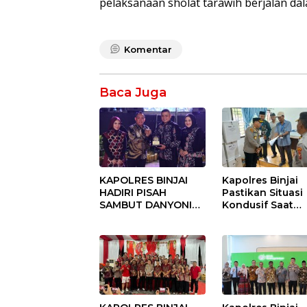
pelaksanaan sholat tarawih berjalan d
Komentar
Baca Juga
KAPOLRES BINJAI
Kapolres Binjai
HADIRI PISAH
Pastikan Situasi
SAMBUT DANYONIF
Kondusif Saat
100/PS PERKUAT
Pelaksanaan
SINERGITAS TNI-
Pilkades Tande
POLRI
Hulu-I