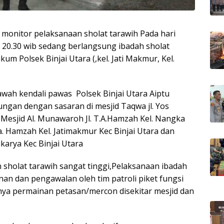
ra monitor pelaksanaan sholat tarawih Pada hari
l 20.30 wib sedang berlangsung ibadah sholat
kum Polsek Binjai Utara (,kel. Jati Makmur, Kel.
awah kendali pawas Polsek Binjai Utara Aiptu
ungan dengan sasaran di mesjid Taqwa jl. Yos
, Mesjid Al. Munawaroh Jl. T.A.Hamzah Kel. Nangka
 Ta. Hamzah Kel. Jatimakmur Kec Binjai Utara dan
tikarya Kec Binjai Utara
sholat tarawih sangat tinggi,Pelaksanaan ibadah
an dan pengawalan oleh tim patroli piket fungsi
anya permainan petasan/mercon disekitar mesjid dan