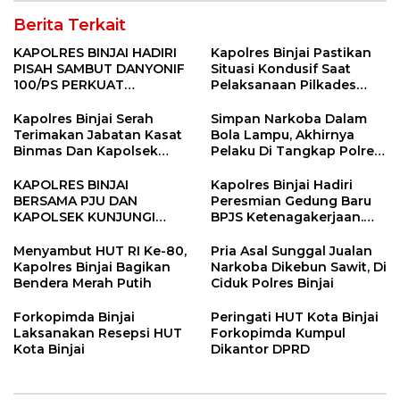
Berita Terkait
KAPOLRES BINJAI HADIRI
Kapolres Binjai Pastikan
PISAH SAMBUT DANYONIF
Situasi Kondusif Saat
100/PS PERKUAT
Pelaksanaan Pilkades
SINERGITAS TNI-POLRI
Tandem Hulu-I
Kapolres Binjai Serah
Simpan Narkoba Dalam
Terimakan Jabatan Kasat
Bola Lampu, Akhirnya
Binmas Dan Kapolsek
Pelaku Di Tangkap Polres
Binjai Utara
Binjai
KAPOLRES BINJAI
Kapolres Binjai Hadiri
BERSAMA PJU DAN
Peresmian Gedung Baru
KAPOLSEK KUNJUNGI
BPJS Ketenagakerjaan.
VIHARA SETIA BUDDHA
“Dorong Perlindungan
BINJAI
Menyeluruh bagi Pekerja”
Menyambut HUT RI Ke-80,
Pria Asal Sunggal Jualan
Kapolres Binjai Bagikan
Narkoba Dikebun Sawit, Di
Bendera Merah Putih
Ciduk Polres Binjai
Forkopimda Binjai
Peringati HUT Kota Binjai
Laksanakan Resepsi HUT
Forkopimda Kumpul
Kota Binjai
Dikantor DPRD