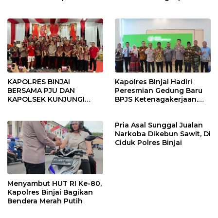
Binjai Utara
Binjai
KAPOLRES BINJAI
Kapolres Binjai Hadiri
BERSAMA PJU DAN
Peresmian Gedung Baru
KAPOLSEK KUNJUNGI
BPJS Ketenagakerjaan.
VIHARA SETIA BUDDHA
“Dorong Perlindungan
BINJAI
Menyeluruh bagi Pekerja”
Pria Asal Sunggal Jualan
Narkoba Dikebun Sawit, Di
Ciduk Polres Binjai
Menyambut HUT RI Ke-80,
Kapolres Binjai Bagikan
Bendera Merah Putih