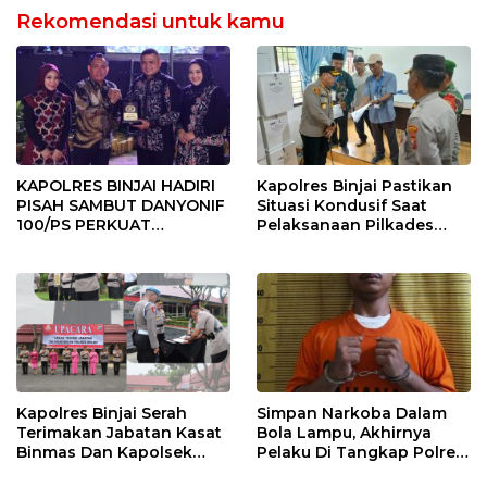
Rekomendasi untuk kamu
KAPOLRES BINJAI HADIRI
Kapolres Binjai Pastikan
PISAH SAMBUT DANYONIF
Situasi Kondusif Saat
100/PS PERKUAT
Pelaksanaan Pilkades
SINERGITAS TNI-POLRI
Tandem Hulu-I
Kapolres Binjai Serah
Simpan Narkoba Dalam
Terimakan Jabatan Kasat
Bola Lampu, Akhirnya
Binmas Dan Kapolsek
Pelaku Di Tangkap Polres
Binjai Utara
Binjai