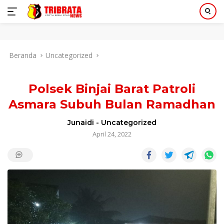
Langsung
Beranda
Uncategorized
ke
konten
Polsek Binjai Barat Patroli
Asmara Subuh Bulan Ramadhan
Junaidi
-
Uncategorized
April 24, 2022