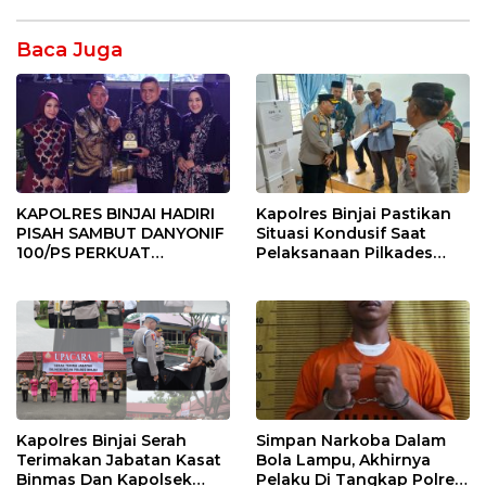
Baca Juga
KAPOLRES BINJAI HADIRI
Kapolres Binjai Pastikan
PISAH SAMBUT DANYONIF
Situasi Kondusif Saat
100/PS PERKUAT
Pelaksanaan Pilkades
SINERGITAS TNI-POLRI
Tandem Hulu-I
Kapolres Binjai Serah
Simpan Narkoba Dalam
Terimakan Jabatan Kasat
Bola Lampu, Akhirnya
Binmas Dan Kapolsek
Pelaku Di Tangkap Polres