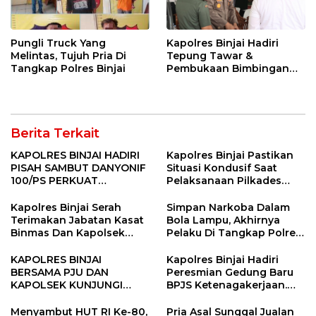
Pungli Truck Yang
Kapolres Binjai Hadiri
Melintas, Tujuh Pria Di
Tepung Tawar &
Tangkap Polres Binjai
Pembukaan Bimbingan
Manasik Haji Kota Binjai
Berita Terkait
KAPOLRES BINJAI HADIRI
Kapolres Binjai Pastikan
PISAH SAMBUT DANYONIF
Situasi Kondusif Saat
100/PS PERKUAT
Pelaksanaan Pilkades
SINERGITAS TNI-POLRI
Tandem Hulu-I
Kapolres Binjai Serah
Simpan Narkoba Dalam
Terimakan Jabatan Kasat
Bola Lampu, Akhirnya
Binmas Dan Kapolsek
Pelaku Di Tangkap Polres
Binjai Utara
Binjai
KAPOLRES BINJAI
Kapolres Binjai Hadiri
BERSAMA PJU DAN
Peresmian Gedung Baru
KAPOLSEK KUNJUNGI
BPJS Ketenagakerjaan.
VIHARA SETIA BUDDHA
“Dorong Perlindungan
BINJAI
Menyeluruh bagi Pekerja”
Menyambut HUT RI Ke-80,
Pria Asal Sunggal Jualan