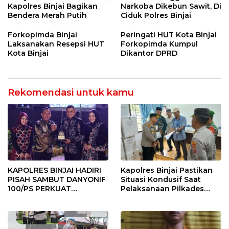
Kapolres Binjai Bagikan
Narkoba Dikebun Sawit, Di
Bendera Merah Putih
Ciduk Polres Binjai
Forkopimda Binjai
Peringati HUT Kota Binjai
Laksanakan Resepsi HUT
Forkopimda Kumpul
Kota Binjai
Dikantor DPRD
Rekomendasi untuk kamu
KAPOLRES BINJAI HADIRI
Kapolres Binjai Pastikan
PISAH SAMBUT DANYONIF
Situasi Kondusif Saat
100/PS PERKUAT
Pelaksanaan Pilkades
SINERGITAS TNI-POLRI
Tandem Hulu-I