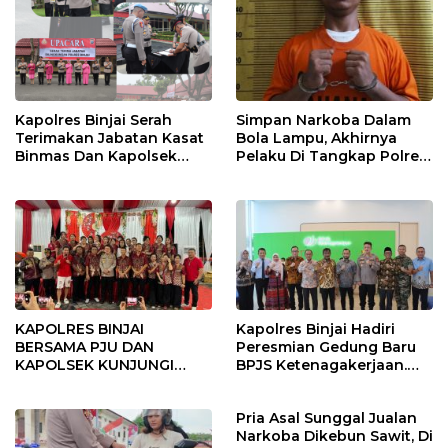
Kapolres Binjai Serah
Simpan Narkoba Dalam
Terimakan Jabatan Kasat
Bola Lampu, Akhirnya
Binmas Dan Kapolsek
Pelaku Di Tangkap Polres
Binjai Utara
Binjai
KAPOLRES BINJAI
Kapolres Binjai Hadiri
BERSAMA PJU DAN
Peresmian Gedung Baru
KAPOLSEK KUNJUNGI
BPJS Ketenagakerjaan.
VIHARA SETIA BUDDHA
“Dorong Perlindungan
BINJAI
Menyeluruh bagi Pekerja”
Pria Asal Sunggal Jualan
Narkoba Dikebun Sawit, Di