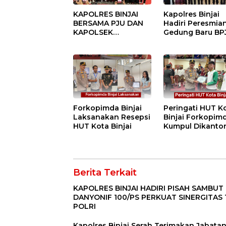
KAPOLRES BINJAI
Kapolres Binjai
BERSAMA PJU DAN
Hadiri Peresmia
KAPOLSEK
Gedung Baru BP
KUNJUNGI VIHARA
Ketenagakerjaan
SETIA BUDDHA
“Dorong
BINJAI
Perlindungan
Menyeluruh bag
Pekerja”
Forkopimda Binjai
Peringati HUT K
Laksanakan Resepsi
Binjai Forkopim
HUT Kota Binjai
Kumpul Dikanto
DPRD
Berita Terkait
KAPOLRES BINJAI HADIRI PISAH SAMBUT
DANYONIF 100/PS PERKUAT SINERGITAS 
POLRI
Kapolres Binjai Serah Terimakan Jabata