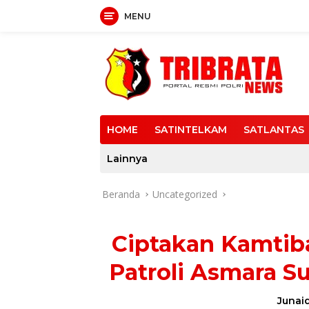
MENU
Langsung
ke
konten
HOME
SATINTELKAM
SATLANTAS
Lainnya
Beranda
Uncategorized
Ciptakan Kamtib
Patroli Asmara S
Junaid