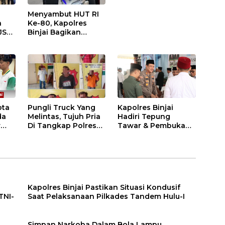
Menyambut HUT RI
n
Ke-80, Kapolres
JS
Binjai Bagikan
.
Bendera Merah Putih
i
ota
Pungli Truck Yang
Kapolres Binjai
da
Melintas, Tujuh Pria
Hadiri Tepung
r
Di Tangkap Polres
Tawar & Pembukaan
Binjai
Bimbingan Manasik
Haji Kota Binjai
Kapolres Binjai Pastikan Situasi Kondusif
TNI-
Saat Pelaksanaan Pilkades Tandem Hulu-I
n
Simpan Narkoba Dalam Bola Lampu,