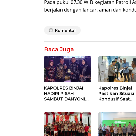
Pada pukul 07.30 WIB kegiatan Patroli A
berjalan dengan lancar, aman dan kondu
Komentar
Baca Juga
KAPOLRES BINJAI
Kapolres Binjai
HADIRI PISAH
Pastikan Situasi
SAMBUT DANYONIF
Kondusif Saat
100/PS PERKUAT
Pelaksanaan
SINERGITAS TNI-
Pilkades Tande
POLRI
Hulu-I