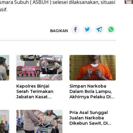
smara Subuh ( ASBUH ) selesei dilaksanakan, situasi
sif.
BAGIKAN
Kapolres Binjai
Simpan Narkoba
Serah Terimakan
Dalam Bola Lampu,
Jabatan Kasat
Akhirnya Pelaku Di
Binmas Dan
Tangkap Polres
m
Kapolsek Binjai
Binjai
Pria Asal Sunggal
Utara
Jualan Narkoba
Dikebun Sawit, Di
Ciduk Polres Binjai