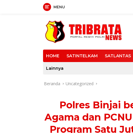
MENU
Langsung
ke
konten
HOME
SATINTELKAM
SATLANTAS
Lainnya
Beranda
Uncategorized
Polres Binjai 
Agama dan PCNU 
Program Satu Ju