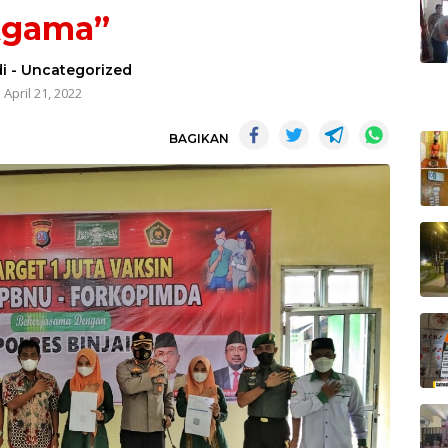
gama”
i
-
Uncategorized
April 21, 2022
BAGIKAN