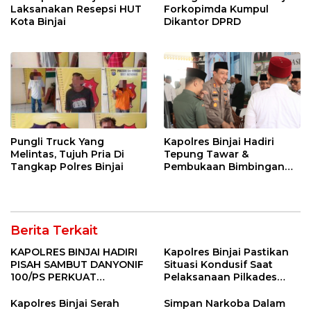
Laksanakan Resepsi HUT
Forkopimda Kumpul
Kota Binjai
Dikantor DPRD
Pungli Truck Yang
Kapolres Binjai Hadiri
Melintas, Tujuh Pria Di
Tepung Tawar &
Tangkap Polres Binjai
Pembukaan Bimbingan
Manasik Haji Kota Binjai
Berita Terkait
KAPOLRES BINJAI HADIRI
Kapolres Binjai Pastikan
PISAH SAMBUT DANYONIF
Situasi Kondusif Saat
100/PS PERKUAT
Pelaksanaan Pilkades
SINERGITAS TNI-POLRI
Tandem Hulu-I
Kapolres Binjai Serah
Simpan Narkoba Dalam