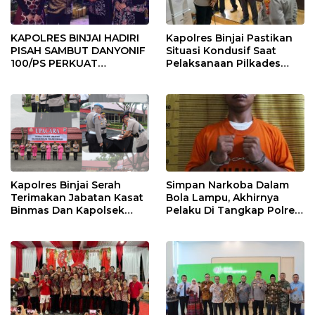
KAPOLRES BINJAI HADIRI
Kapolres Binjai Pastikan
PISAH SAMBUT DANYONIF
Situasi Kondusif Saat
100/PS PERKUAT
Pelaksanaan Pilkades
SINERGITAS TNI-POLRI
Tandem Hulu-I
Kapolres Binjai Serah
Simpan Narkoba Dalam
Terimakan Jabatan Kasat
Bola Lampu, Akhirnya
Binmas Dan Kapolsek
Pelaku Di Tangkap Polres
Binjai Utara
Binjai