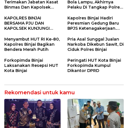
Terimakan Jabatan Kasat
Bola Lampu, Akhirnya
Binmas Dan Kapolsek
Pelaku Di Tangkap Polres
Binjai Utara
Binjai
KAPOLRES BINJAI
Kapolres Binjai Hadiri
BERSAMA PJU DAN
Peresmian Gedung Baru
KAPOLSEK KUNJUNGI
BPJS Ketenagakerjaan.
VIHARA SETIA BUDDHA
“Dorong Perlindungan
BINJAI
Menyeluruh bagi Pekerja”
Menyambut HUT RI Ke-80,
Pria Asal Sunggal Jualan
Kapolres Binjai Bagikan
Narkoba Dikebun Sawit, Di
Bendera Merah Putih
Ciduk Polres Binjai
Forkopimda Binjai
Peringati HUT Kota Binjai
Laksanakan Resepsi HUT
Forkopimda Kumpul
Kota Binjai
Dikantor DPRD
Rekomendasi untuk kamu