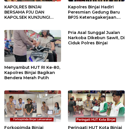
KAPOLRES BINJAI
Kapolres Binjai Hadiri
BERSAMA PJU DAN
Peresmian Gedung Baru
KAPOLSEK KUNJUNGI
BPJS Ketenagakerjaan.
VIHARA SETIA BUDDHA
“Dorong Perlindungan
BINJAI
Menyeluruh bagi Pekerja”
Pria Asal Sunggal Jualan
Narkoba Dikebun Sawit, Di
Ciduk Polres Binjai
Menyambut HUT RI Ke-80,
Kapolres Binjai Bagikan
Bendera Merah Putih
Forkopimda Binjai
Peringati HUT Kota Binjai