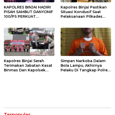
KAPOLRES BINJAI HADIRI
Kapolres Binjai Pastikan
PISAH SAMBUT DANYONIF
Situasi Kondusif Saat
100/PS PERKUAT
Pelaksanaan Pilkades
SINERGITAS TNI-POLRI
Tandem Hulu-I
Kapolres Binjai Serah
Simpan Narkoba Dalam
Terimakan Jabatan Kasat
Bola Lampu, Akhirnya
Binmas Dan Kapolsek
Pelaku Di Tangkap Polres
Binjai Utara
Binjai
Terpopuler