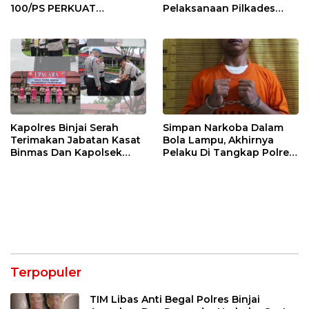
100/PS PERKUAT
Pelaksanaan Pilkades
SINERGITAS TNI-POLRI
Tandem Hulu-I
Kapolres Binjai Serah
Simpan Narkoba Dalam
Terimakan Jabatan Kasat
Bola Lampu, Akhirnya
Binmas Dan Kapolsek
Pelaku Di Tangkap Polres
Binjai Utara
Binjai
Terpopuler
TIM Libas Anti Begal Polres Binjai