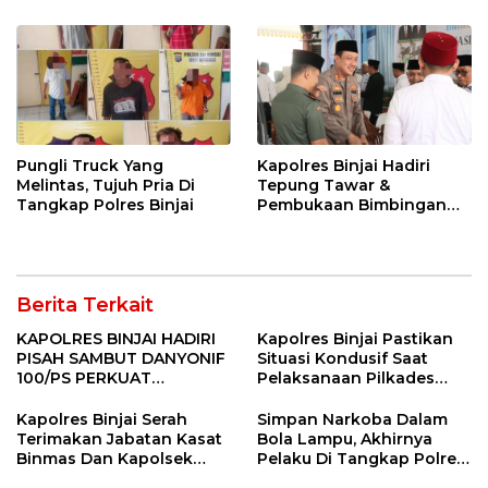
Pungli Truck Yang
Kapolres Binjai Hadiri
Melintas, Tujuh Pria Di
Tepung Tawar &
Tangkap Polres Binjai
Pembukaan Bimbingan
Manasik Haji Kota Binjai
Berita Terkait
KAPOLRES BINJAI HADIRI
Kapolres Binjai Pastikan
PISAH SAMBUT DANYONIF
Situasi Kondusif Saat
100/PS PERKUAT
Pelaksanaan Pilkades
SINERGITAS TNI-POLRI
Tandem Hulu-I
Kapolres Binjai Serah
Simpan Narkoba Dalam
Terimakan Jabatan Kasat
Bola Lampu, Akhirnya
Binmas Dan Kapolsek
Pelaku Di Tangkap Polres
Binjai Utara
Binjai