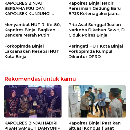
KAPOLRES BINJAI
Kapolres Binjai Hadiri
BERSAMA PJU DAN
Peresmian Gedung Baru
KAPOLSEK KUNJUNGI
BPJS Ketenagakerjaan.
VIHARA SETIA BUDDHA
“Dorong Perlindungan
BINJAI
Menyeluruh bagi Pekerja”
Menyambut HUT RI Ke-80,
Pria Asal Sunggal Jualan
Kapolres Binjai Bagikan
Narkoba Dikebun Sawit, Di
Bendera Merah Putih
Ciduk Polres Binjai
Forkopimda Binjai
Peringati HUT Kota Binjai
Laksanakan Resepsi HUT
Forkopimda Kumpul
Kota Binjai
Dikantor DPRD
Rekomendasi untuk kamu
KAPOLRES BINJAI HADIRI
Kapolres Binjai Pastikan
PISAH SAMBUT DANYONIF
Situasi Kondusif Saat