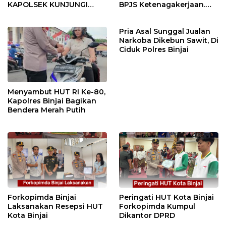
KAPOLSEK KUNJUNGI
BPJS Ketenagakerjaan.
VIHARA SETIA BUDDHA
“Dorong Perlindungan
BINJAI
Menyeluruh bagi Pekerja”
Pria Asal Sunggal Jualan
Narkoba Dikebun Sawit, Di
Ciduk Polres Binjai
Menyambut HUT RI Ke-80,
Kapolres Binjai Bagikan
Bendera Merah Putih
Forkopimda Binjai
Peringati HUT Kota Binjai
Laksanakan Resepsi HUT
Forkopimda Kumpul
Kota Binjai
Dikantor DPRD