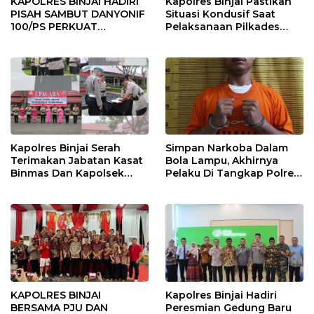
KAPOLRES BINJAI HADIRI
Kapolres Binjai Pastikan
PISAH SAMBUT DANYONIF
Situasi Kondusif Saat
100/PS PERKUAT
Pelaksanaan Pilkades
SINERGITAS TNI-POLRI
Tandem Hulu-I
Kapolres Binjai Serah
Simpan Narkoba Dalam
Terimakan Jabatan Kasat
Bola Lampu, Akhirnya
Binmas Dan Kapolsek
Pelaku Di Tangkap Polres
Binjai Utara
Binjai
KAPOLRES BINJAI
Kapolres Binjai Hadiri
BERSAMA PJU DAN
Peresmian Gedung Baru