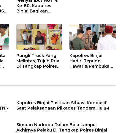
Menyambut HUT RI
n
Ke-80, Kapolres
JS
Binjai Bagikan
.
Bendera Merah Putih
i
ota
Pungli Truck Yang
Kapolres Binjai
da
Melintas, Tujuh Pria
Hadiri Tepung
r
Di Tangkap Polres
Tawar & Pembukaan
Binjai
Bimbingan Manasik
Haji Kota Binjai
Kapolres Binjai Pastikan Situasi Kondusif
TNI-
Saat Pelaksanaan Pilkades Tandem Hulu-I
n
Simpan Narkoba Dalam Bola Lampu,
Akhirnya Pelaku Di Tangkap Polres Binjai