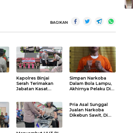
BAGIKAN
Kapolres Binjai
Simpan Narkoba
Serah Terimakan
Dalam Bola Lampu,
Jabatan Kasat
Akhirnya Pelaku Di
Binmas Dan
Tangkap Polres
m
Kapolsek Binjai
Binjai
Pria Asal Sunggal
Utara
Jualan Narkoba
Dikebun Sawit, Di
Ciduk Polres Binjai