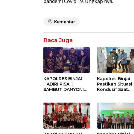
pandemi Covid 19. Ungkap nya.
Komentar
Baca Juga
KAPOLRES BINJAI
Kapolres Binjai
HADIRI PISAH
Pastikan Situasi
SAMBUT DANYONIF
Kondusif Saat
100/PS PERKUAT
Pelaksanaan
SINERGITAS TNI-
Pilkades Tande
POLRI
Hulu-I