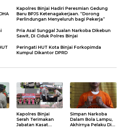
Kapolres Binjai Hadiri Peresmian Gedung
DDHA
Baru BPJS Ketenagakerjaan. “Dorong
Perlindungan Menyeluruh bagi Pekerja”
i
Pria Asal Sunggal Jualan Narkoba Dikebun
Sawit, Di Ciduk Polres Binjai
 HUT
Peringati HUT Kota Binjai Forkopimda
Kumpul Dikantor DPRD
Kapolres Binjai
Simpan Narkoba
Serah Terimakan
Dalam Bola Lampu,
Jabatan Kasat
Akhirnya Pelaku Di
Binmas Dan
Tangkap Polres