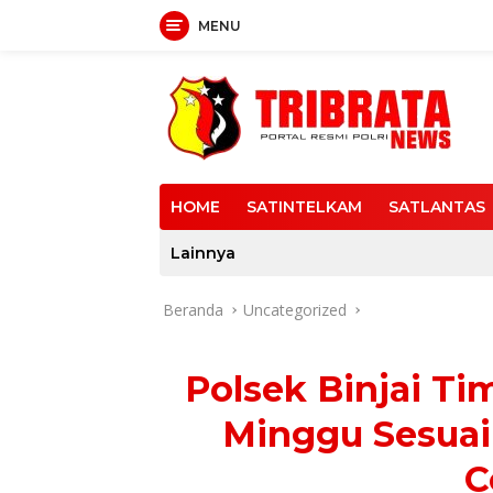
MENU
Langsung
ke
konten
HOME
SATINTELKAM
SATLANTAS
Lainnya
Beranda
Uncategorized
Polsek Binjai Ti
Minggu Sesuai
C