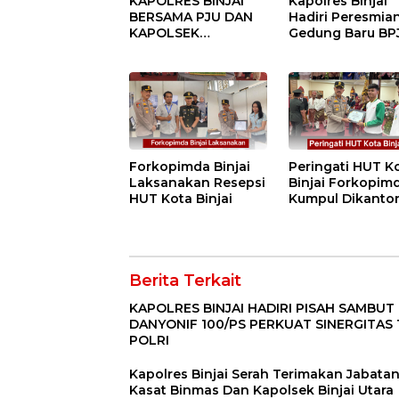
KAPOLRES BINJAI
Kapolres Binjai
BERSAMA PJU DAN
Hadiri Peresmia
KAPOLSEK
Gedung Baru BP
KUNJUNGI VIHARA
Ketenagakerjaan
SETIA BUDDHA
“Dorong
BINJAI
Perlindungan
Menyeluruh bag
Pekerja”
Forkopimda Binjai
Peringati HUT K
Laksanakan Resepsi
Binjai Forkopim
HUT Kota Binjai
Kumpul Dikanto
DPRD
Berita Terkait
KAPOLRES BINJAI HADIRI PISAH SAMBUT
DANYONIF 100/PS PERKUAT SINERGITAS 
POLRI
Kapolres Binjai Serah Terimakan Jabata
Kasat Binmas Dan Kapolsek Binjai Utara