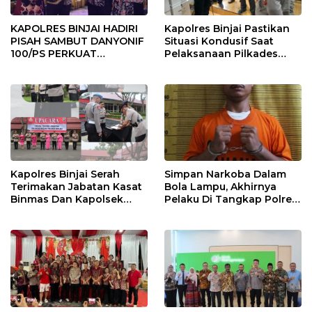
KAPOLRES BINJAI HADIRI
Kapolres Binjai Pastikan
PISAH SAMBUT DANYONIF
Situasi Kondusif Saat
100/PS PERKUAT
Pelaksanaan Pilkades
SINERGITAS TNI-POLRI
Tandem Hulu-I
Kapolres Binjai Serah
Simpan Narkoba Dalam
Terimakan Jabatan Kasat
Bola Lampu, Akhirnya
Binmas Dan Kapolsek
Pelaku Di Tangkap Polres
Binjai Utara
Binjai