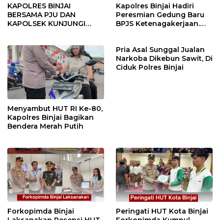
KAPOLRES BINJAI
Kapolres Binjai Hadiri
BERSAMA PJU DAN
Peresmian Gedung Baru
KAPOLSEK KUNJUNGI
BPJS Ketenagakerjaan.
VIHARA SETIA BUDDHA
“Dorong Perlindungan
BINJAI
Menyeluruh bagi Pekerja”
Pria Asal Sunggal Jualan
Narkoba Dikebun Sawit, Di
Ciduk Polres Binjai
Menyambut HUT RI Ke-80,
Kapolres Binjai Bagikan
Bendera Merah Putih
Forkopimda Binjai
Peringati HUT Kota Binjai