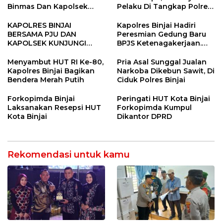
Binmas Dan Kapolsek
Pelaku Di Tangkap Polres
Binjai Utara
Binjai
KAPOLRES BINJAI
Kapolres Binjai Hadiri
BERSAMA PJU DAN
Peresmian Gedung Baru
KAPOLSEK KUNJUNGI
BPJS Ketenagakerjaan.
VIHARA SETIA BUDDHA
“Dorong Perlindungan
BINJAI
Menyeluruh bagi Pekerja”
Menyambut HUT RI Ke-80,
Pria Asal Sunggal Jualan
Kapolres Binjai Bagikan
Narkoba Dikebun Sawit, Di
Bendera Merah Putih
Ciduk Polres Binjai
Forkopimda Binjai
Peringati HUT Kota Binjai
Laksanakan Resepsi HUT
Forkopimda Kumpul
Kota Binjai
Dikantor DPRD
Rekomendasi untuk kamu