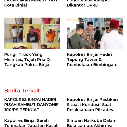
Laksanakan Resepsi HUT
Forkopimda Kumpul
Kota Binjai
Dikantor DPRD
Pungli Truck Yang
Kapolres Binjai Hadiri
Melintas, Tujuh Pria Di
Tepung Tawar &
Tangkap Polres Binjai
Pembukaan Bimbingan
Manasik Haji Kota Binjai
Berita Terkait
KAPOLRES BINJAI HADIRI
Kapolres Binjai Pastikan
PISAH SAMBUT DANYONIF
Situasi Kondusif Saat
100/PS PERKUAT
Pelaksanaan Pilkades
SINERGITAS TNI-POLRI
Tandem Hulu-I
Kapolres Binjai Serah
Simpan Narkoba Dalam
Terimakan Jabatan Kasat
Bola Lampu, Akhirnya