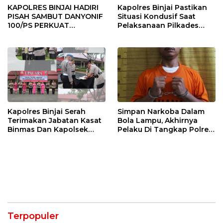
KAPOLRES BINJAI HADIRI
Kapolres Binjai Pastikan
PISAH SAMBUT DANYONIF
Situasi Kondusif Saat
100/PS PERKUAT
Pelaksanaan Pilkades
SINERGITAS TNI-POLRI
Tandem Hulu-I
Kapolres Binjai Serah
Simpan Narkoba Dalam
Terimakan Jabatan Kasat
Bola Lampu, Akhirnya
Binmas Dan Kapolsek
Pelaku Di Tangkap Polres
Binjai Utara
Binjai
Terpopuler