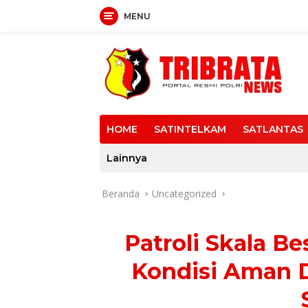
MENU
Langsung
ke
konten
HOME
SATINTELKAM
SATLANTAS
Lainnya
Beranda
Uncategorized
Patroli Skala Be
Kondisi Aman 