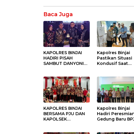
Baca Juga
KAPOLRES BINJAI
Kapolres Binjai
HADIRI PISAH
Pastikan Situasi
SAMBUT DANYONIF
Kondusif Saat
100/PS PERKUAT
Pelaksanaan
SINERGITAS TNI-
Pilkades Tande
POLRI
Hulu-I
KAPOLRES BINJAI
Kapolres Binjai
BERSAMA PJU DAN
Hadiri Peresmia
KAPOLSEK
Gedung Baru BP
KUNJUNGI VIHARA
Ketenagakerjaan
SETIA BUDDHA
“Dorong