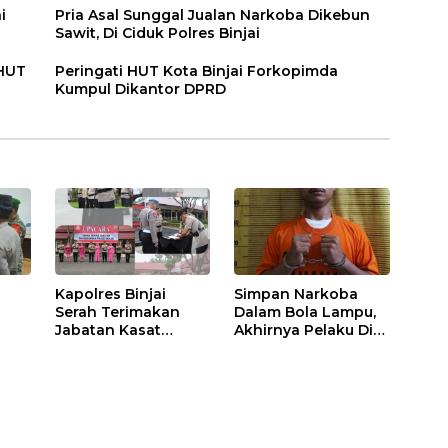
i
Pria Asal Sunggal Jualan Narkoba Dikebun
Sawit, Di Ciduk Polres Binjai
 HUT
Peringati HUT Kota Binjai Forkopimda
Kumpul Dikantor DPRD
Kapolres Binjai
Simpan Narkoba
Serah Terimakan
Dalam Bola Lampu,
Jabatan Kasat
Akhirnya Pelaku Di
Binmas Dan
Tangkap Polres
m
Kapolsek Binjai
Binjai
Utara