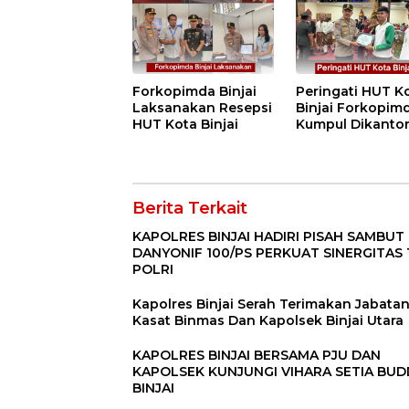
BINJAI
Perlindungan
Menyeluruh bag
Pekerja”
Forkopimda Binjai
Peringati HUT K
Laksanakan Resepsi
Binjai Forkopim
HUT Kota Binjai
Kumpul Dikanto
DPRD
Berita Terkait
KAPOLRES BINJAI HADIRI PISAH SAMBUT
DANYONIF 100/PS PERKUAT SINERGITAS 
POLRI
Kapolres Binjai Serah Terimakan Jabata
Kasat Binmas Dan Kapolsek Binjai Utara
KAPOLRES BINJAI BERSAMA PJU DAN
KAPOLSEK KUNJUNGI VIHARA SETIA BU
BINJAI