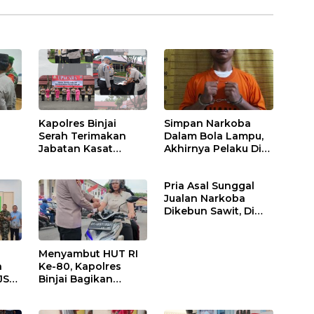
Kapolres Binjai
Simpan Narkoba
Serah Terimakan
Dalam Bola Lampu,
Jabatan Kasat
Akhirnya Pelaku Di
Binmas Dan
Tangkap Polres
m
Kapolsek Binjai
Binjai
Pria Asal Sunggal
Utara
Jualan Narkoba
Dikebun Sawit, Di
Ciduk Polres Binjai
Menyambut HUT RI
n
Ke-80, Kapolres
JS
Binjai Bagikan
.
Bendera Merah Putih