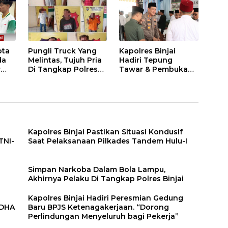
i
ota
Pungli Truck Yang
Kapolres Binjai
da
Melintas, Tujuh Pria
Hadiri Tepung
r
Di Tangkap Polres
Tawar & Pembukaan
Binjai
Bimbingan Manasik
Haji Kota Binjai
Kapolres Binjai Pastikan Situasi Kondusif
TNI-
Saat Pelaksanaan Pilkades Tandem Hulu-I
n
Simpan Narkoba Dalam Bola Lampu,
Akhirnya Pelaku Di Tangkap Polres Binjai
Kapolres Binjai Hadiri Peresmian Gedung
DDHA
Baru BPJS Ketenagakerjaan. “Dorong
Perlindungan Menyeluruh bagi Pekerja”