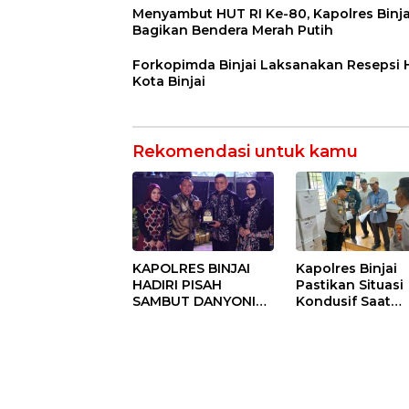
Menyambut HUT RI Ke-80, Kapolres Binja
Bagikan Bendera Merah Putih
Forkopimda Binjai Laksanakan Resepsi
Kota Binjai
Rekomendasi untuk kamu
KAPOLRES BINJAI
Kapolres Binjai
HADIRI PISAH
Pastikan Situasi
SAMBUT DANYONIF
Kondusif Saat
100/PS PERKUAT
Pelaksanaan
SINERGITAS TNI-
Pilkades Tande
POLRI
Hulu-I