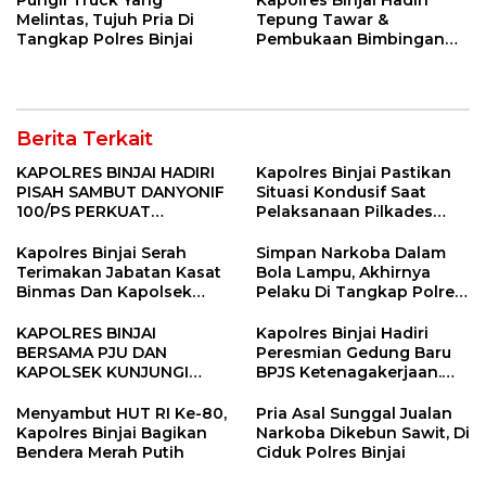
Pungli Truck Yang
Kapolres Binjai Hadiri
Melintas, Tujuh Pria Di
Tepung Tawar &
Tangkap Polres Binjai
Pembukaan Bimbingan
Manasik Haji Kota Binjai
Berita Terkait
KAPOLRES BINJAI HADIRI
Kapolres Binjai Pastikan
PISAH SAMBUT DANYONIF
Situasi Kondusif Saat
100/PS PERKUAT
Pelaksanaan Pilkades
SINERGITAS TNI-POLRI
Tandem Hulu-I
Kapolres Binjai Serah
Simpan Narkoba Dalam
Terimakan Jabatan Kasat
Bola Lampu, Akhirnya
Binmas Dan Kapolsek
Pelaku Di Tangkap Polres
Binjai Utara
Binjai
KAPOLRES BINJAI
Kapolres Binjai Hadiri
BERSAMA PJU DAN
Peresmian Gedung Baru
KAPOLSEK KUNJUNGI
BPJS Ketenagakerjaan.
VIHARA SETIA BUDDHA
“Dorong Perlindungan
BINJAI
Menyeluruh bagi Pekerja”
Menyambut HUT RI Ke-80,
Pria Asal Sunggal Jualan
Kapolres Binjai Bagikan
Narkoba Dikebun Sawit, Di
Bendera Merah Putih
Ciduk Polres Binjai