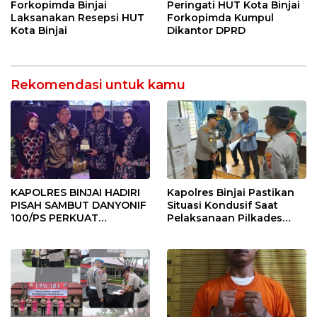
Forkopimda Binjai
Peringati HUT Kota Binjai
Laksanakan Resepsi HUT
Forkopimda Kumpul
Kota Binjai
Dikantor DPRD
Rekomendasi untuk kamu
KAPOLRES BINJAI HADIRI
Kapolres Binjai Pastikan
PISAH SAMBUT DANYONIF
Situasi Kondusif Saat
100/PS PERKUAT
Pelaksanaan Pilkades
SINERGITAS TNI-POLRI
Tandem Hulu-I