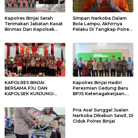
Kapolres Binjai Serah
Simpan Narkoba Dalam
Terimakan Jabatan Kasat
Bola Lampu, Akhirnya
Binmas Dan Kapolsek
Pelaku Di Tangkap Polres
Binjai Utara
Binjai
KAPOLRES BINJAI
Kapolres Binjai Hadiri
BERSAMA PJU DAN
Peresmian Gedung Baru
KAPOLSEK KUNJUNGI
BPJS Ketenagakerjaan.
VIHARA SETIA BUDDHA
“Dorong Perlindungan
BINJAI
Menyeluruh bagi Pekerja”
Pria Asal Sunggal Jualan
Narkoba Dikebun Sawit, Di
Ciduk Polres Binjai