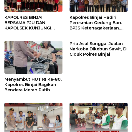
KAPOLRES BINJAI
Kapolres Binjai Hadiri
BERSAMA PJU DAN
Peresmian Gedung Baru
KAPOLSEK KUNJUNGI
BPJS Ketenagakerjaan.
VIHARA SETIA BUDDHA
“Dorong Perlindungan
BINJAI
Menyeluruh bagi Pekerja”
Pria Asal Sunggal Jualan
Narkoba Dikebun Sawit, Di
Ciduk Polres Binjai
Menyambut HUT RI Ke-80,
Kapolres Binjai Bagikan
Bendera Merah Putih