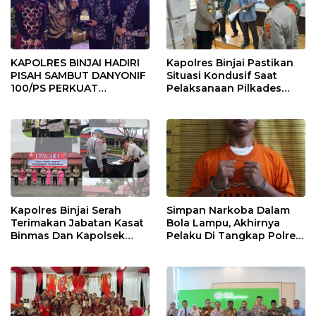
KAPOLRES BINJAI HADIRI
Kapolres Binjai Pastikan
PISAH SAMBUT DANYONIF
Situasi Kondusif Saat
100/PS PERKUAT
Pelaksanaan Pilkades
SINERGITAS TNI-POLRI
Tandem Hulu-I
Kapolres Binjai Serah
Simpan Narkoba Dalam
Terimakan Jabatan Kasat
Bola Lampu, Akhirnya
Binmas Dan Kapolsek
Pelaku Di Tangkap Polres
Binjai Utara
Binjai