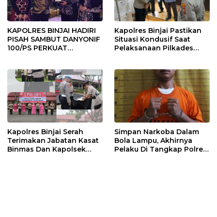
KAPOLRES BINJAI HADIRI
Kapolres Binjai Pastikan
PISAH SAMBUT DANYONIF
Situasi Kondusif Saat
100/PS PERKUAT
Pelaksanaan Pilkades
SINERGITAS TNI-POLRI
Tandem Hulu-I
Kapolres Binjai Serah
Simpan Narkoba Dalam
Terimakan Jabatan Kasat
Bola Lampu, Akhirnya
Binmas Dan Kapolsek
Pelaku Di Tangkap Polres
Binjai Utara
Binjai