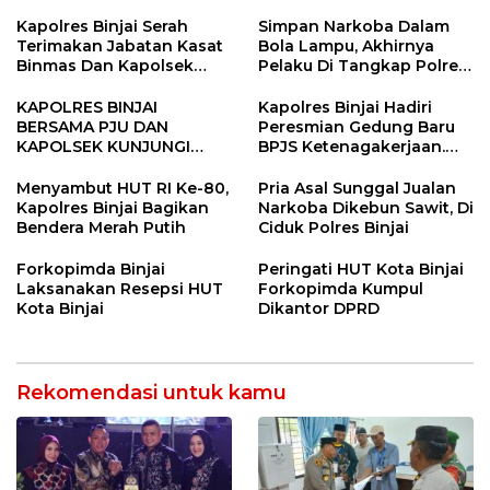
SINERGITAS TNI-POLRI
Tandem Hulu-I
Kapolres Binjai Serah
Simpan Narkoba Dalam
Terimakan Jabatan Kasat
Bola Lampu, Akhirnya
Binmas Dan Kapolsek
Pelaku Di Tangkap Polres
Binjai Utara
Binjai
KAPOLRES BINJAI
Kapolres Binjai Hadiri
BERSAMA PJU DAN
Peresmian Gedung Baru
KAPOLSEK KUNJUNGI
BPJS Ketenagakerjaan.
VIHARA SETIA BUDDHA
“Dorong Perlindungan
BINJAI
Menyeluruh bagi Pekerja”
Menyambut HUT RI Ke-80,
Pria Asal Sunggal Jualan
Kapolres Binjai Bagikan
Narkoba Dikebun Sawit, Di
Bendera Merah Putih
Ciduk Polres Binjai
Forkopimda Binjai
Peringati HUT Kota Binjai
Laksanakan Resepsi HUT
Forkopimda Kumpul
Kota Binjai
Dikantor DPRD
Rekomendasi untuk kamu